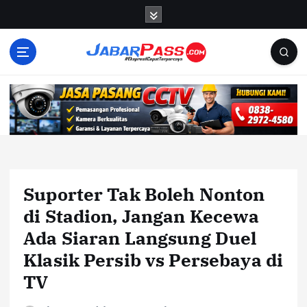
S
k
i
p
t
o
c
o
n
t
e
n
Suporter Tak Boleh Nonton
t
di Stadion, Jangan Kecewa
Ada Siaran Langsung Duel
Klasik Persib vs Persebaya di
TV