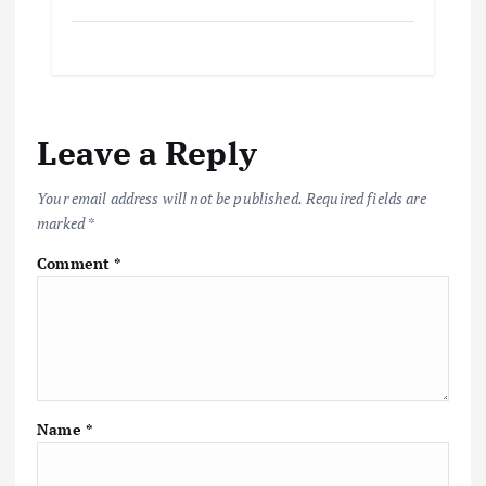
ac
w
m
h
o
h
e
it
ai
at
p
ar
b
te
l
s
y
e
o
r
A
Li
Leave a Reply
o
p
n
k
p
k
Your email address will not be published.
Required fields are
marked
*
Comment
*
Name
*