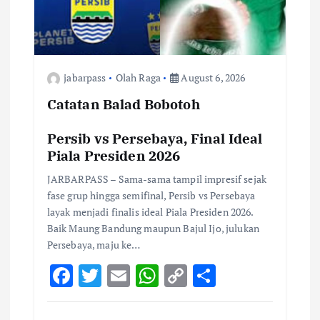
jabarpass
Olah Raga
August 6, 2026
Catatan Balad Bobotoh
Persib vs Persebaya, Final Ideal
Piala Presiden 2026
JARBARPASS – Sama-sama tampil impresif sejak
fase grup hingga semifinal, Persib vs Persebaya
layak menjadi finalis ideal Piala Presiden 2026.
Baik Maung Bandung maupun Bajul Ijo, julukan
Persebaya, maju ke…
F
T
E
W
C
S
ac
w
m
h
o
h