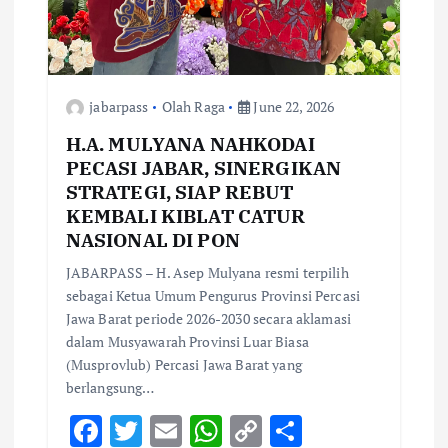
jabarpass
Olah Raga
June 22, 2026
H.A. MULYANA NAHKODAI
PECASI JABAR, SINERGIKAN
STRATEGI, SIAP REBUT
KEMBALI KIBLAT CATUR
NASIONAL DI PON
JABARPASS – H. Asep Mulyana resmi terpilih
sebagai Ketua Umum Pengurus Provinsi Percasi
Jawa Barat periode 2026-2030 secara aklamasi
dalam Musyawarah Provinsi Luar Biasa
(Musprovlub) Percasi Jawa Barat yang
berlangsung…
F
T
E
W
C
S