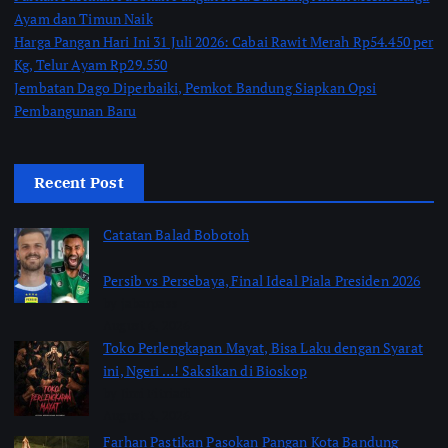
Ayam dan Timun Naik
Harga Pangan Hari Ini 31 Juli 2026: Cabai Rawit Merah Rp54.450 per
Kg, Telur Ayam Rp29.550
Jembatan Dago Diperbaiki, Pemkot Bandung Siapkan Opsi
Pembangunan Baru
Recent Post
Catatan Balad Bobotoh
Persib vs Persebaya, Final Ideal Piala Presiden 2026
by jabarpass
August 6, 2026
Toko Perlengkapan Mayat, Bisa Laku dengan Syarat
ini, Ngeri …! Saksikan di Bioskop
by Jimi Fitriadi
August 3, 2026
Farhan Pastikan Pasokan Pangan Kota Bandung