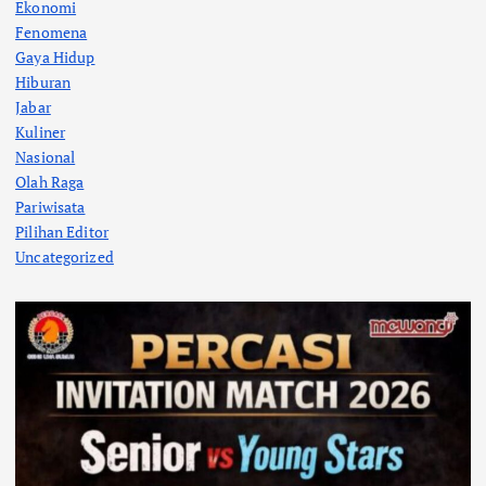
Ekonomi
Fenomena
Gaya Hidup
Hiburan
Jabar
Kuliner
Nasional
Olah Raga
Pariwisata
Pilihan Editor
Uncategorized