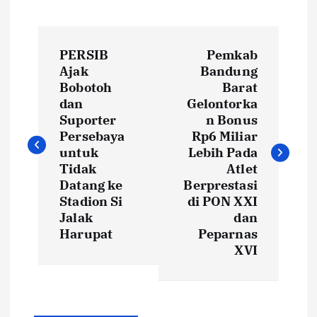
P
PERSIB
Pemkab
o
Ajak
Bandung
Bobotoh
Barat
s
dan
Gelontorka
Suporter
n Bonus
t
Persebaya
Rp6 Miliar
untuk
Lebih Pada
Tidak
Atlet
n
Datang ke
Berprestasi
Stadion Si
di PON XXI
a
Jalak
dan
Harupat
Peparnas
v
XVI
i