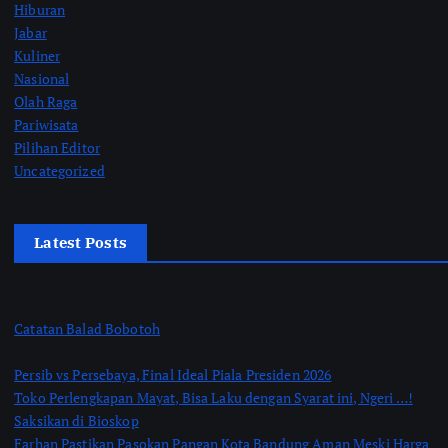
Hiburan
Jabar
Kuliner
Nasional
Olah Raga
Pariwisata
Pilihan Editor
Uncategorized
Latest Posts
Catatan Balad Bobotoh
Persib vs Persebaya, Final Ideal Piala Presiden 2026
Toko Perlengkapan Mayat, Bisa Laku dengan Syarat ini, Ngeri …!
Saksikan di Bioskop
Farhan Pastikan Pasokan Pangan Kota Bandung Aman Meski Harga