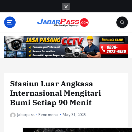
S
k
i
p
t
o
c
o
n
t
e
n
Stasiun Luar Angkasa
t
Internasional Mengitari
Bumi Setiap 90 Menit
jabarpass
Fenomena
May 31, 2025