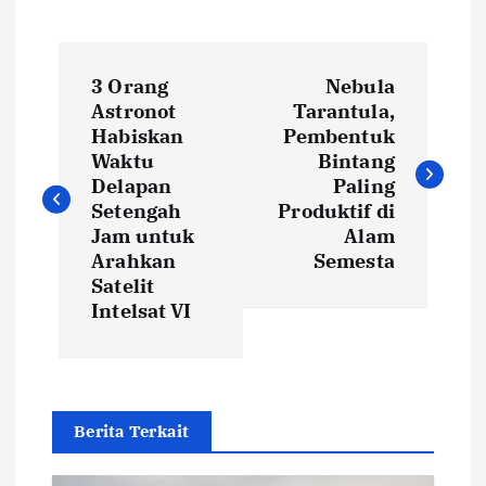
P
3 Orang
Nebula
o
Astronot
Tarantula,
Habiskan
Pembentuk
s
Waktu
Bintang
Delapan
Paling
t
Setengah
Produktif di
Jam untuk
Alam
Arahkan
Semesta
n
Satelit
Intelsat VI
a
v
i
Berita Terkait