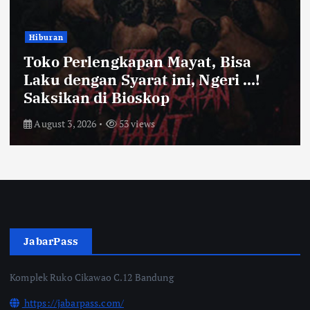
Bandung Raya
Farhan Pastikan Pasokan Pangan
Kota Bandung Aman Meski Harga
Ayam dan Timun Naik
July 31, 2026
57 views
JabarPass
Komplek Ruko Cikawao C.12 Bandung
https://jabarpass.com/