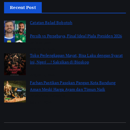
Recent Post
Catatan Balad Bobotoh
Persib vs Persebaya, Final Ideal Piala Presiden 2026
by jabarpass
August 6, 2026
Toko Perlengkapan Mayat, Bisa Laku dengan Syarat
ini, Ngeri …! Saksikan di Bioskop
by Jimi Fitriadi
August 3, 2026
Farhan Pastikan Pasokan Pangan Kota Bandung
Aman Meski Harga Ayam dan Timun Naik
by Shakira Marasyid
July 31, 2026