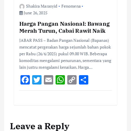
Shakira Marasyid
Fenomena
June 26, 2025
Harga Pangan Nasional: Bawang
Merah Turun, Cabai Rawit Naik
JABAR PASS – Badan Pangan Nasional (Bapanas)
mencatat pergerakan harga sejumlah bahan pokok
per Rabu (26/6/2025) pukul 09.00 WIB. Beberapa
komoditas mengalami penurunan, sementara yang
lain justru mengalami kenaikan. Harga…
F
T
E
W
C
S
ac
w
m
h
o
h
e
it
ai
at
p
ar
b
te
l
s
y
e
o
r
A
Li
Leave a Reply
o
p
n