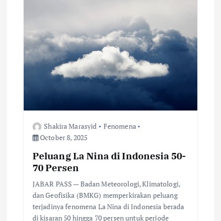
g
a
t
i
o
n
Shakira Marasyid
Fenomena
October 8, 2025
Peluang La Nina di Indonesia 50-
70 Persen
JABAR PASS — Badan Meteorologi, Klimatologi,
dan Geofisika (BMKG) memperkirakan peluang
terjadinya fenomena La Nina di Indonesia berada
di kisaran 50 hingga 70 persen untuk periode