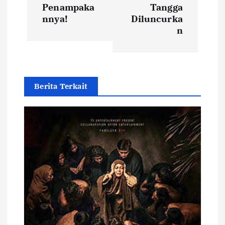
n
Penampaka
Tangga
nnya!
Diluncurka
a
n
v
i
Berita Terkait
g
a
t
i
o