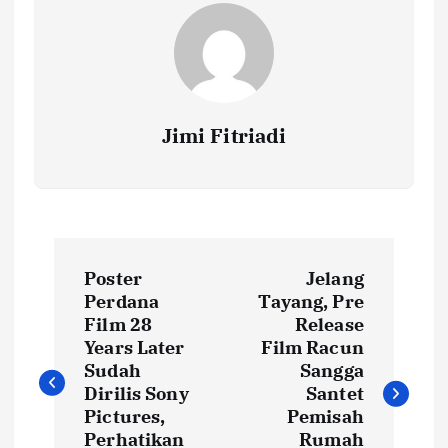
Jimi Fitriadi
P
Poster
Jelang
o
Perdana
Tayang, Pre
Film 28
Release
s
Years Later
Film Racun
Sudah
Sangga
t
Dirilis Sony
Santet
Pictures,
Pemisah
Perhatikan
Rumah