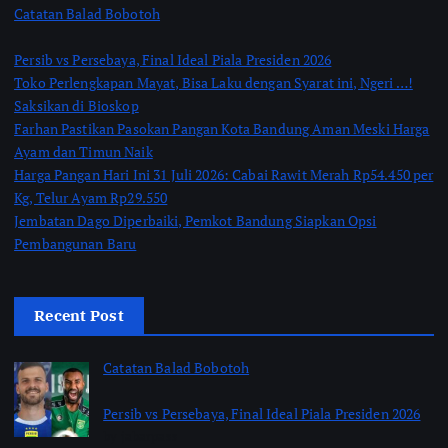
Catatan Balad Bobotoh
Persib vs Persebaya, Final Ideal Piala Presiden 2026
Toko Perlengkapan Mayat, Bisa Laku dengan Syarat ini, Ngeri …!
Saksikan di Bioskop
Farhan Pastikan Pasokan Pangan Kota Bandung Aman Meski Harga
Ayam dan Timun Naik
Harga Pangan Hari Ini 31 Juli 2026: Cabai Rawit Merah Rp54.450 per
Kg, Telur Ayam Rp29.550
Jembatan Dago Diperbaiki, Pemkot Bandung Siapkan Opsi
Pembangunan Baru
Recent Post
Catatan Balad Bobotoh
Persib vs Persebaya, Final Ideal Piala Presiden 2026
by jabarpass