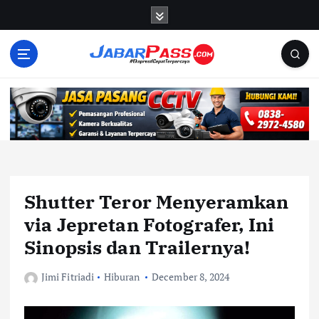
S
k
i
p
t
o
c
o
n
t
e
n
Shutter Teror Menyeramkan
t
via Jepretan Fotografer, Ini
Sinopsis dan Trailernya!
Jimi Fitriadi
Hiburan
December 8, 2024