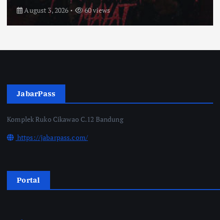
July 31, 2026
66 views
JabarPass
Komplek Ruko Cikawao C.12 Bandung
https://jabarpass.com/
Portal