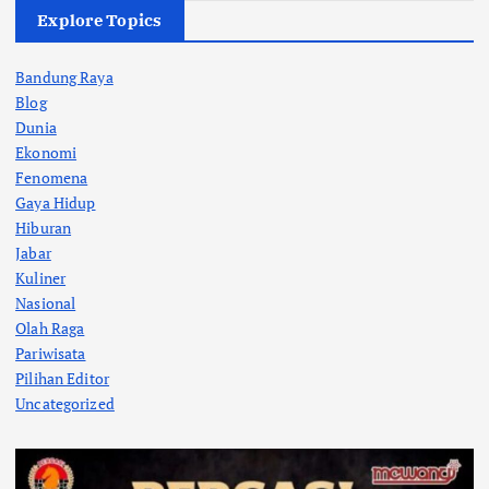
Explore Topics
Bandung Raya
Blog
Dunia
Ekonomi
Fenomena
Gaya Hidup
Hiburan
Jabar
Kuliner
Nasional
Olah Raga
Pariwisata
Pilihan Editor
Uncategorized