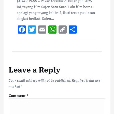
JABAR PASS – Pekan terakhir di bulan Juli 2026
ini, tayang film Sajen Satu Suro. Lalu film horor
apalagi yang tayang kali ini?, ikuti terus yu ulasan
singkat berikut. Sajen…
F
T
E
W
C
S
ac
w
m
h
o
h
e
it
ai
at
p
ar
b
te
l
s
y
e
o
r
A
Li
Leave a Reply
o
p
n
k
p
k
Your email address will not be published.
Required fields are
marked
*
Comment
*