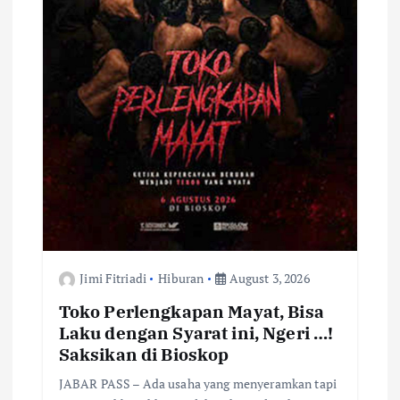
n
Jimi Fitriadi
Hiburan
August 3, 2026
Toko Perlengkapan Mayat, Bisa
Laku dengan Syarat ini, Ngeri …!
Saksikan di Bioskop
JABAR PASS – Ada usaha yang menyeramkan tapi