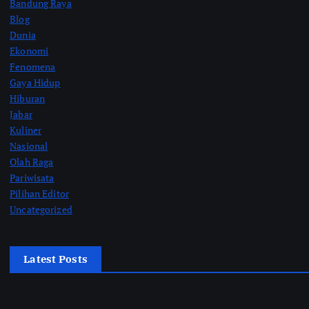
Bandung Raya
Blog
Dunia
Ekonomi
Fenomena
Gaya Hidup
Hiburan
Jabar
Kuliner
Nasional
Olah Raga
Pariwisata
Pilihan Editor
Uncategorized
Latest Posts