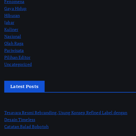
Fenomena
Gaya Hidup
Hiburan
Jabar
Kuliner
Nasional
Olah Raga
Pariwisata
Pilihan Editor
Uncategorized
Latest Posts
Tesavara Resmi Rebranding, Usung Konsep Refined Label dengan
Desain Timeless
Catatan Balad Bobotoh