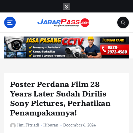
S
k
i
p
t
o
c
o
n
t
e
n
Poster Perdana Film 28
t
Years Later Sudah Dirilis
Sony Pictures, Perhatikan
Penampakannya!
Jimi Fitriadi
Hiburan
December 6, 2024