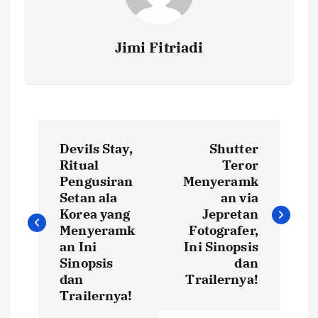
Jimi Fitriadi
P
Devils Stay,
Shutter
o
Ritual
Teror
Pengusiran
Menyeramk
s
Setan ala
an via
Korea yang
Jepretan
t
Menyeramk
Fotografer,
an Ini
Ini Sinopsis
Sinopsis
dan
n
dan
Trailernya!
Trailernya!
a