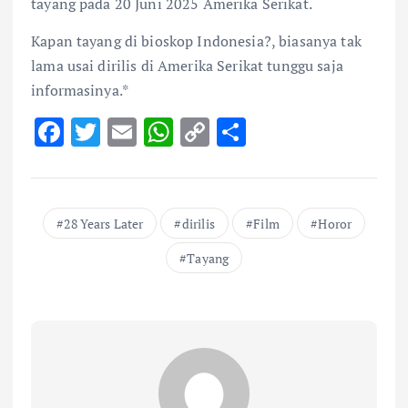
tayang pada 20 Juni 2025 Amerika Serikat.
Kapan tayang di bioskop Indonesia?, biasanya tak
lama usai dirilis di Amerika Serikat tunggu saja
informasinya.*
F
T
E
W
C
S
ac
w
m
h
o
h
e
it
ai
at
p
ar
b
te
l
s
y
e
28 Years Later
dirilis
Film
Horor
o
r
A
Li
Tayang
o
p
n
k
p
k