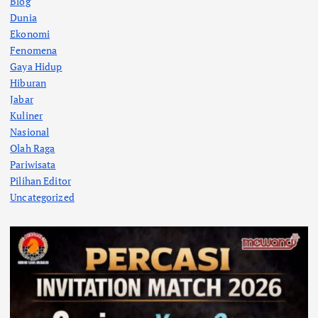
Blog
Dunia
Ekonomi
Fenomena
Gaya Hidup
Hiburan
Jabar
Kuliner
Nasional
Olah Raga
Pariwisata
Pilihan Editor
Uncategorized