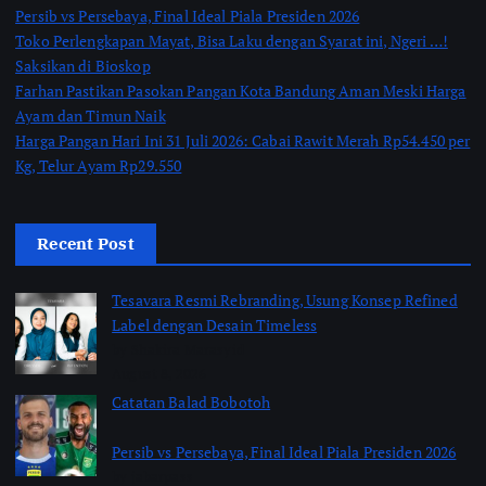
Persib vs Persebaya, Final Ideal Piala Presiden 2026
Toko Perlengkapan Mayat, Bisa Laku dengan Syarat ini, Ngeri …!
Saksikan di Bioskop
Farhan Pastikan Pasokan Pangan Kota Bandung Aman Meski Harga
Ayam dan Timun Naik
Harga Pangan Hari Ini 31 Juli 2026: Cabai Rawit Merah Rp54.450 per
Kg, Telur Ayam Rp29.550
Recent Post
Tesavara Resmi Rebranding, Usung Konsep Refined
Label dengan Desain Timeless
by Shakira Marasyid
August 8, 2026
Catatan Balad Bobotoh
Persib vs Persebaya, Final Ideal Piala Presiden 2026
by jabarpass