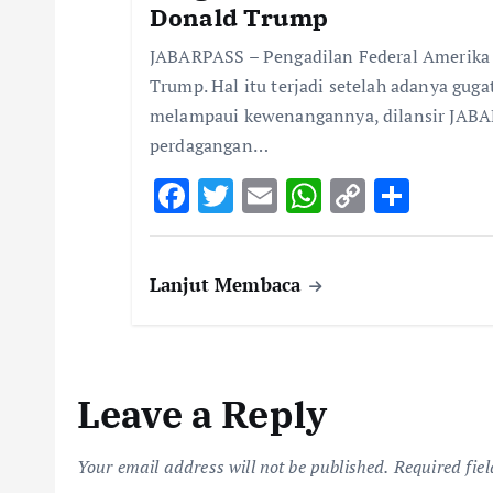
n
Donald Trump
JABARPASS – Pengadilan Federal Amerika 
Trump. Hal itu terjadi setelah adanya gu
melampaui kewenangannya, dilansir JABAR
perdagangan…
F
T
E
W
C
S
ac
w
m
h
o
h
e
it
ai
at
p
ar
Lanjut Membaca
b
te
l
s
y
e
o
r
A
Li
o
p
n
k
p
k
Leave a Reply
Your email address will not be published.
Required fie