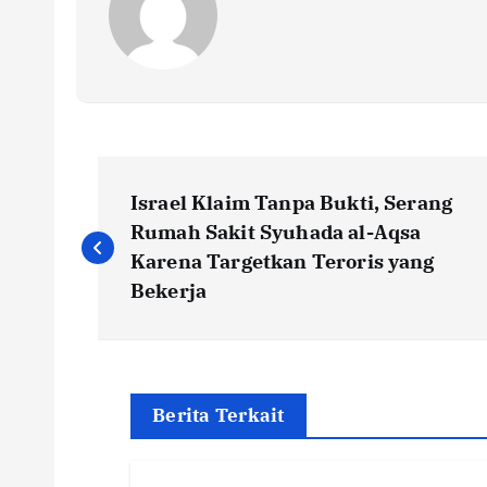
P
Israel Klaim Tanpa Bukti, Serang
o
Rumah Sakit Syuhada al-Aqsa
Karena Targetkan Teroris yang
s
Bekerja
t
n
Berita Terkait