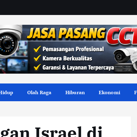
Hidup
Olah Raga
Hiburan
Ekonomi
gan Israel di