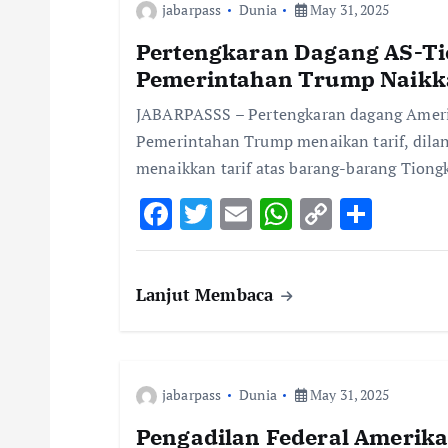
a
jabarpass
Dunia
May 31, 2025
v
Pertengkaran Dagang AS-Ti
Pemerintahan Trump Naikka
i
JABARPASSS – Pertengkaran dagang Amerik
Pemerintahan Trump menaikan tarif, dilan
g
menaikkan tarif atas barang-barang Tiong
F
T
E
W
C
S
a
ac
w
m
h
o
h
t
e
it
ai
at
p
ar
Lanjut Membaca
b
te
l
s
y
e
i
o
r
A
Li
o
p
n
o
jabarpass
k
Dunia
p
May 31, 2025
k
Pengadilan Federal Amerika 