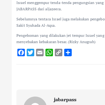
Israel menggempur tenda-tenda pengungsian yang be
JABARPASS dari aljazeera.
Sebelumnya tentara Israel juga melakukan pengeb
Sakit Syuhada Al-Aqsa.
Pengeboman yang dilakukan jet tempur Israel yang
menyebakan kebakaran besar. (Rizky Anugrah)
F
T
E
W
C
S
ac
w
m
h
o
h
e
it
ai
at
p
ar
b
te
l
s
y
e
o
r
A
Li
o
p
n
k
p
k
jabarpass