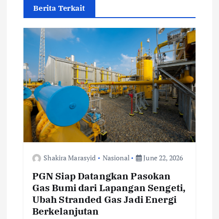
g
Berita Terkait
a
t
i
o
n
Shakira Marasyid
Nasional
June 22, 2026
PGN Siap Datangkan Pasokan
Gas Bumi dari Lapangan Sengeti,
Ubah Stranded Gas Jadi Energi
Berkelanjutan