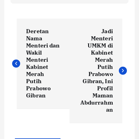
P
Deretan
Jadi
o
Nama
Menteri
Menteri dan
UMKM di
s
Wakil
Kabinet
Menteri
Merah
t
Kabinet
Putih
Merah
Prabowo
Putih
Gibran, Ini
n
Prabowo
Profil
Gibran
Maman
a
Abdurrahm
an
v
i