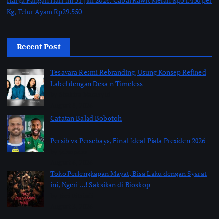
Harga Pangan Hari Ini 31 Juli 2026: Cabai Rawit Merah Rp54.450 per
Kg, Telur Ayam Rp29.550
Recent Post
Tesavara Resmi Rebranding, Usung Konsep Refined
Label dengan Desain Timeless
by Shakira Marasyid
August 8, 2026
Catatan Balad Bobotoh
Persib vs Persebaya, Final Ideal Piala Presiden 2026
by jabarpass
August 6, 2026
Toko Perlengkapan Mayat, Bisa Laku dengan Syarat
ini, Ngeri …! Saksikan di Bioskop
by Jimi Fitriadi
August 3, 2026