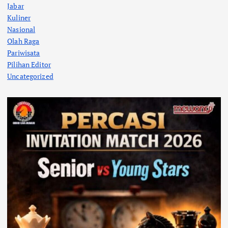
Jabar
Kuliner
Nasional
Olah Raga
Pariwisata
Pilihan Editor
Uncategorized