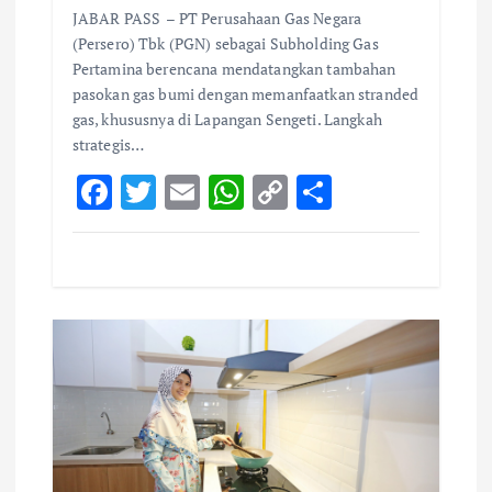
JABAR PASS – PT Perusahaan Gas Negara
(Persero) Tbk (PGN) sebagai Subholding Gas
Pertamina berencana mendatangkan tambahan
pasokan gas bumi dengan memanfaatkan stranded
gas, khususnya di Lapangan Sengeti. Langkah
strategis…
F
T
E
W
C
S
ac
w
m
h
o
h
e
it
ai
at
p
ar
b
te
l
s
y
e
o
r
A
Li
o
p
n
k
p
k