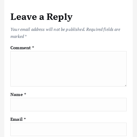
o
r
A
Li
Leave a Reply
o
p
n
k
p
k
Your email address will not be published.
Required fields are
marked
*
Comment
*
Name
*
Email
*