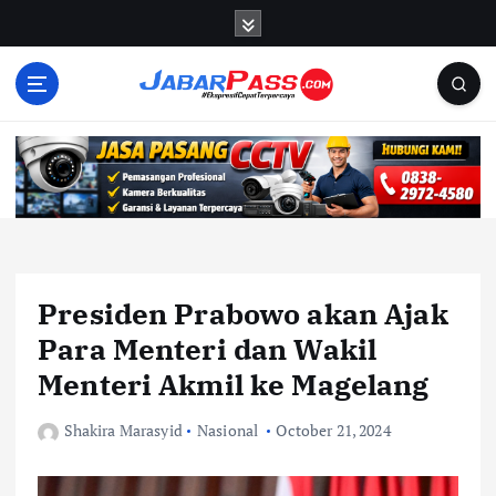
S
k
i
p
t
o
c
o
n
t
e
n
Presiden Prabowo akan Ajak
t
Para Menteri dan Wakil
Menteri Akmil ke Magelang
Shakira Marasyid
Nasional
October 21, 2024