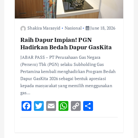
Shakira Marasyid
Nasional
June 18, 2026
Raih Dapur Impian! PGN
Hadirkan Bedah Dapur GasKita
JABAR PASS – PT Perusahaan Gas Negara
(Persero) Tbk (PGN) selaku Subholding Gas
Pertamina kembali menghadirkan Program Bedah
Dapur GasKita 2026 sebagai bentuk apresiasi
kepada masyarakat yang memilih menggunakan
gas…
F
T
E
W
C
S
ac
w
m
h
o
h
e
it
ai
at
p
ar
b
te
l
s
y
e