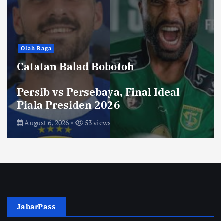
Hiburan
Toko Perlengkapan Mayat, Bisa
Laku dengan Syarat ini, Ngeri …!
Saksikan di Bioskop
August 3, 2026
70 views
JabarPass