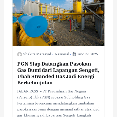
a
t
i
o
Shakira Marasyid
Nasional
June 22, 2026
n
PGN Siap Datangkan Pasokan
Gas Bumi dari Lapangan Sengeti,
Ubah Stranded Gas Jadi Energi
Berkelanjutan
JABAR PASS – PT Perusahaan Gas Negara
(Persero) Tbk (PGN) sebagai Subholding Gas
Pertamina berencana mendatangkan tambahan
pasokan gas bumi dengan memanfaatkan stranded
gas, khususnya di Lapangan Sengeti. Langkah