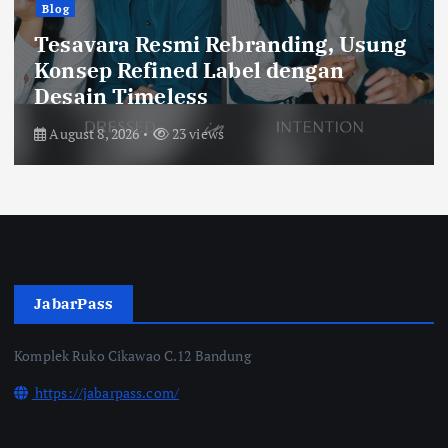
Catatan Balad Bobotoh
Persib vs Persebaya, Final Ideal
Piala Presiden 2026
August 6, 2026
60 views
JabarPass
Komplek Ruko Cikawao C.12 Bandung
https://jabarpass.com/