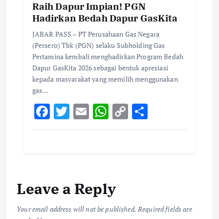
Raih Dapur Impian! PGN
Hadirkan Bedah Dapur GasKita
JABAR PASS – PT Perusahaan Gas Negara
(Persero) Tbk (PGN) selaku Subholding Gas
Pertamina kembali menghadirkan Program Bedah
Dapur GasKita 2026 sebagai bentuk apresiasi
kepada masyarakat yang memilih menggunakan
gas…
F
T
E
W
C
S
ac
w
m
h
o
h
e
it
ai
at
p
ar
b
te
l
s
y
e
o
r
A
Li
Leave a Reply
o
p
n
k
p
k
Your email address will not be published.
Required fields are