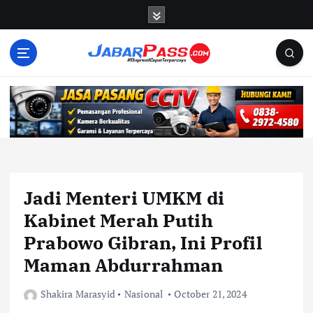
S
k
i
p
t
o
c
o
n
t
e
n
Jadi Menteri UMKM di
t
Kabinet Merah Putih
Prabowo Gibran, Ini Profil
Maman Abdurrahman
Shakira Marasyid
Nasional
October 21, 2024