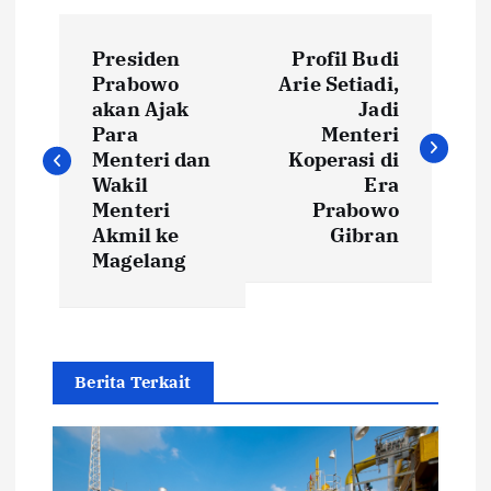
P
Presiden
Profil Budi
o
Prabowo
Arie Setiadi,
akan Ajak
Jadi
s
Para
Menteri
Menteri dan
Koperasi di
t
Wakil
Era
Menteri
Prabowo
Akmil ke
Gibran
n
Magelang
a
v
Berita Terkait
i
g