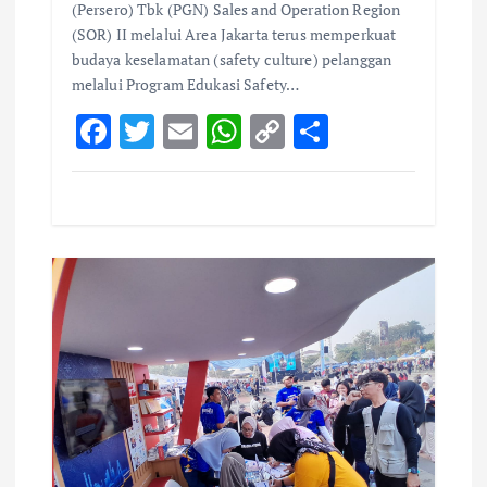
(Persero) Tbk (PGN) Sales and Operation Region
(SOR) II melalui Area Jakarta terus memperkuat
budaya keselamatan (safety culture) pelanggan
melalui Program Edukasi Safety…
F
T
E
W
C
S
ac
w
m
h
o
h
e
it
ai
at
p
ar
b
te
l
s
y
e
o
r
A
Li
o
p
n
k
p
k