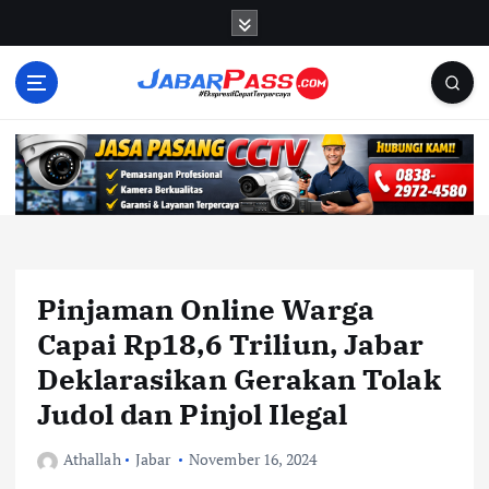
S
k
i
p
t
o
c
o
n
t
e
n
Pinjaman Online Warga
t
Capai Rp18,6 Triliun, Jabar
Deklarasikan Gerakan Tolak
Judol dan Pinjol Ilegal
Athallah
Jabar
November 16, 2024