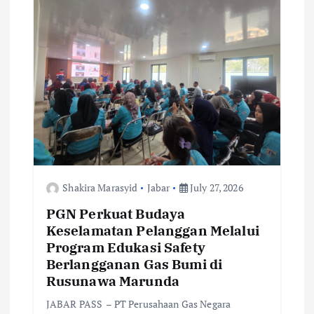
a
t
i
o
n
Shakira Marasyid
Jabar
July 27, 2026
PGN Perkuat Budaya
Keselamatan Pelanggan Melalui
Program Edukasi Safety
Berlangganan Gas Bumi di
Rusunawa Marunda
JABAR PASS – PT Perusahaan Gas Negara