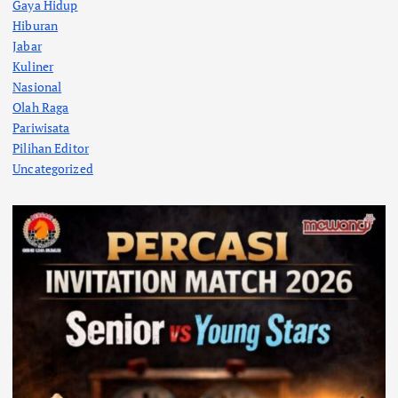
Gaya Hidup
Hiburan
Jabar
Kuliner
Nasional
Olah Raga
Pariwisata
Pilihan Editor
Uncategorized