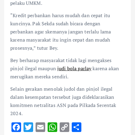
pelaku UMKM.
“Kredit perbankan harus mudah dan cepat itu
kuncinya. Pak Sekda sudah bicara dengan
perbankan agar skemanya jangan terlalu lama
karena masyarakat itu ingin cepat dan mudah
prosesnya,” tutur Bey.
Bey berharap masyarakat tidak lagi mengakses
pinjol ilegal maupun
judi bola parlay
karena akan
merugikan mereka sendiri.
Selain gerakan menolak judol dan pinjol ilegal
dalam kesempatan tersebut juga dideklarasikan
komitmen netralitas ASN pada Pilkada Serentak
2024.
F
T
E
W
C
S