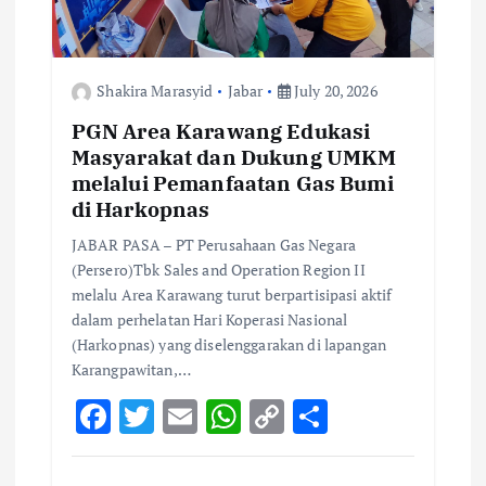
Shakira Marasyid
Jabar
July 20, 2026
PGN Area Karawang Edukasi
Masyarakat dan Dukung UMKM
melalui Pemanfaatan Gas Bumi
di Harkopnas
JABAR PASA – PT Perusahaan Gas Negara
(Persero)Tbk Sales and Operation Region II
melalu Area Karawang turut berpartisipasi aktif
dalam perhelatan Hari Koperasi Nasional
(Harkopnas) yang diselenggarakan di lapangan
Karangpawitan,…
F
T
E
W
C
S
ac
w
m
h
o
h