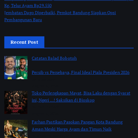
Kg, Telur Ayam Rp29.550
Jembatan Dago Diperbaiki, Pemkot Bandung Siapkan Opsi
Pembangunan Baru
Recent Post
Catatan Balad Bobotoh
Persib vs Persebaya, Final Ideal Piala Presiden 2026
by jabarpass
August 6, 2026
Toko Perlengkapan Mayat, Bisa Laku dengan Syarat
ini, Ngeri …! Saksikan di Bioskop
by Jimi Fitriadi
August 3, 2026
Farhan Pastikan Pasokan Pangan Kota Bandung
Aman Meski Harga Ayam dan Timun Naik
by Shakira Marasyid