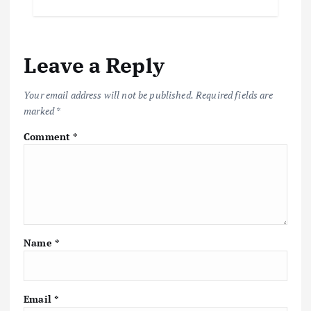
e
it
ai
at
p
ar
b
te
l
s
y
e
o
r
A
Li
Leave a Reply
o
p
n
k
p
k
Your email address will not be published.
Required fields are
marked
*
Comment
*
Name
*
Email
*