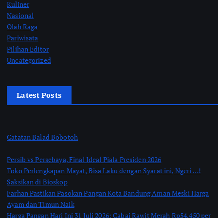
Kuliner
Nasional
Olah Raga
Pariwisata
Pilihan Editor
Uncategorized
Latest Posts
Catatan Balad Bobotoh
Persib vs Persebaya, Final Ideal Piala Presiden 2026
Toko Perlengkapan Mayat, Bisa Laku dengan Syarat ini, Ngeri …!
Saksikan di Bioskop
Farhan Pastikan Pasokan Pangan Kota Bandung Aman Meski Harga
Ayam dan Timun Naik
Harga Pangan Hari Ini 31 Juli 2026: Cabai Rawit Merah Rp54.450 per