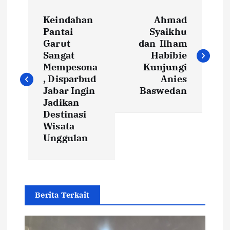
P
Keindahan
Ahmad
o
Pantai
Syaikhu
Garut
dan Ilham
s
Sangat
Habibie
Mempesona
Kunjungi
t
, Disparbud
Anies
Jabar Ingin
Baswedan
Jadikan
n
Destinasi
Wisata
a
Unggulan
v
i
Berita Terkait
g