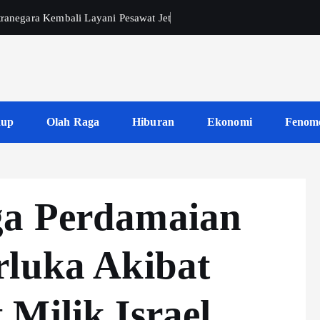
tranegara Kembali Layani Pesawat Jet
dup
Olah Raga
Hiburan
Ekonomi
Fenom
ga Perdamaian
rluka Akibat
Milik Israel