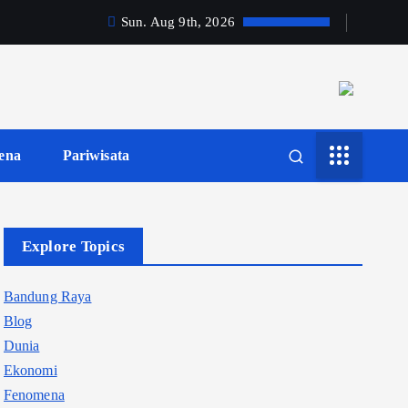
Sun. Aug 9th, 2026
ena
Pariwisata
Explore Topics
Bandung Raya
Blog
Dunia
Ekonomi
Fenomena