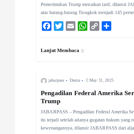
Pemerintahan Trump menaikan tarif, dilansir J
g
atas barang-barang Tiongkok menjadi 145 perse
F
T
E
W
C
S
a
ac
w
m
ha
o
ha
t
eb
itt
ai
ts
p
re
Lanjut Membaca
o
er
l
A
y
i
o
p
Li
k
p
n
o
jabarpass
Dunia
May 31, 2025
k
Pengadilan Federal Amerika Ser
n
Trump
JABARPASS – Pengadilan Federal Amerika Seri
itu terjadi setelah adanya gugatan hukum yang 
kewenangannya, dilansir JABARPASS dari alja