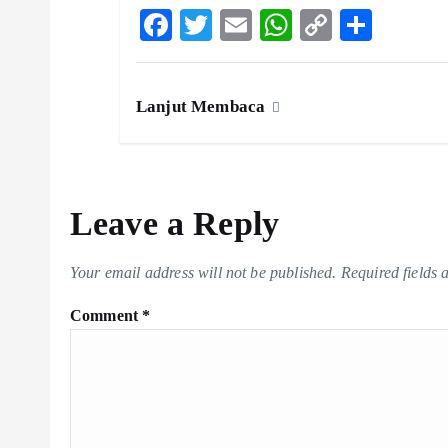
F
T
E
W
C
S
ac
w
m
ha
o
ha
eb
itt
ai
ts
p
re
Lanjut Membaca
o
er
l
A
y
o
p
Li
k
p
n
k
Leave a Reply
Your email address will not be published.
Required fields
Comment
*