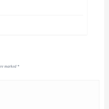
 are marked
*