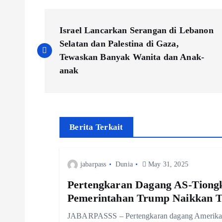
P
Israel Lancarkan Serangan di Lebanon
o
Selatan dan Palestina di Gaza,
Tewaskan Banyak Wanita dan Anak-
s
anak
t
n
Berita Terkait
a
jabarpass
Dunia
May 31, 2025
v
Pertengkaran Dagang AS-Tiongk
Pemerintahan Trump Naikkan T
i
JABARPASSS – Pertengkaran dagang Amerika Se