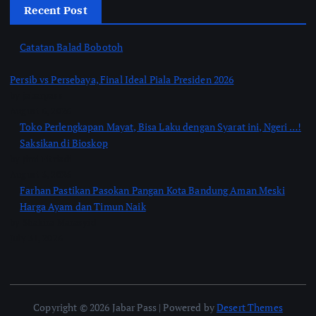
Recent Post
Catatan Balad Bobotoh
Persib vs Persebaya, Final Ideal Piala Presiden 2026
by jabarpass
August 6, 2026
Toko Perlengkapan Mayat, Bisa Laku dengan Syarat ini, Ngeri …!
Saksikan di Bioskop
by Jimi Fitriadi
August 3, 2026
Farhan Pastikan Pasokan Pangan Kota Bandung Aman Meski
Harga Ayam dan Timun Naik
by Shakira Marasyid
July 31, 2026
Copyright © 2026 Jabar Pass | Powered by
Desert Themes