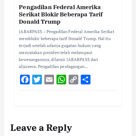
k
p
k
Pengadilan Federal Amerika
Serikat Blokir Beberapa Tarif
Donald Trump
JABARPASS – Pengadilan Federal Amerika Serikat
memblokir beberapa tarif Donald Trump. Hal itu
terjadi setelah adanya gugatan hukum yang
menyatakan presiden telah melampaui
kewenangannya, dilansir JABARPASS dari
aljazeera. Pengadilan perdagangan…
F
T
E
W
C
S
ac
w
m
h
o
h
e
it
ai
at
p
ar
b
te
l
s
y
e
o
r
A
Li
Leave a Reply
o
p
n