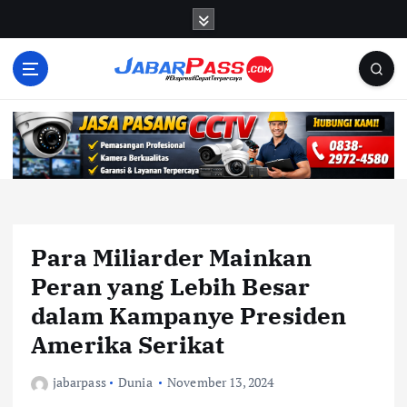
S
k
i
p
t
o
c
o
n
t
e
n
Para Miliarder Mainkan
t
Peran yang Lebih Besar
dalam Kampanye Presiden
Amerika Serikat
jabarpass
Dunia
November 13, 2024