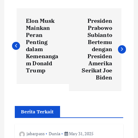
P
Elon Musk
Presiden
o
Mainkan
Prabowo
Peran
Subianto
s
Penting
Bertemu
dalam
dengan
t
Kemenanga
Presiden
m Donald
Amerika
Trump
Serikat Joe
n
Biden
a
v
Berita Terkait
i
g
jabarpass
Dunia
May 31, 2025