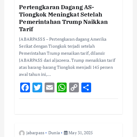
Pertengkaran Dagang AS-
a
Tiongkok Meningkat Setelah
Pemerintahan Trump Naikkan
t
Tarif
i
JABARPASSS – Pertengkaran dagang Amerika
Serikat dengan Tiongkok terjadi setelah
o
Pemerintahan Trump menaikan tarif, dilansir
JABARPASS dari aljazeera. Trump menaikkan tarif
atas barang-barang Tiongkok menjadi 145 persen
n
awal tahun ini,…
F
T
E
W
C
S
ac
w
m
h
o
h
e
it
ai
at
p
ar
b
te
l
s
y
e
o
r
A
Li
jabarpass
Dunia
May 31, 2025
o
p
n