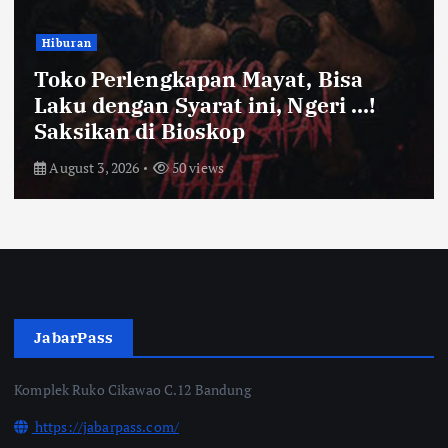
Hiburan
Toko Perlengkapan Mayat, Bisa
Laku dengan Syarat ini, Ngeri …!
Saksikan di Bioskop
August 3, 2026
50 views
JabarPass
Komplek Ruko Cikawao C.12 Bandung
https://jabarpass.com/