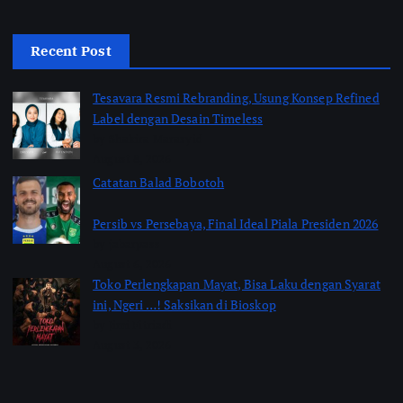
Recent Post
Tesavara Resmi Rebranding, Usung Konsep Refined
Label dengan Desain Timeless
by Shakira Marasyid
August 8, 2026
Catatan Balad Bobotoh
Persib vs Persebaya, Final Ideal Piala Presiden 2026
by jabarpass
August 6, 2026
Toko Perlengkapan Mayat, Bisa Laku dengan Syarat
ini, Ngeri …! Saksikan di Bioskop
by Jimi Fitriadi
August 3, 2026