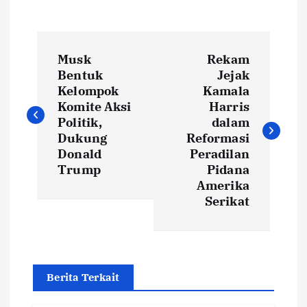
P
Musk
Rekam
o
Bentuk
Jejak
Kelompok
Kamala
s
Komite Aksi
Harris
Politik,
dalam
t
Dukung
Reformasi
Donald
Peradilan
Trump
Pidana
n
Amerika
Serikat
a
v
i
Berita Terkait