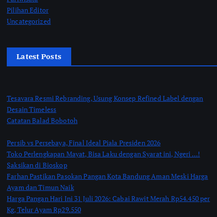
Pilihan Editor
Uncategorized
Latest Posts
Tesavara Resmi Rebranding, Usung Konsep Refined Label dengan
Desain Timeless
Catatan Balad Bobotoh
Persib vs Persebaya, Final Ideal Piala Presiden 2026
Toko Perlengkapan Mayat, Bisa Laku dengan Syarat ini, Ngeri …!
Saksikan di Bioskop
Farhan Pastikan Pasokan Pangan Kota Bandung Aman Meski Harga
Ayam dan Timun Naik
Harga Pangan Hari Ini 31 Juli 2026: Cabai Rawit Merah Rp54.450 per
Kg, Telur Ayam Rp29.550