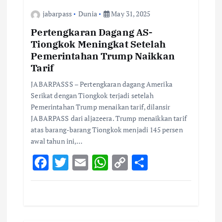
g
jabarpass
Dunia
May 31, 2025
a
Pertengkaran Dagang AS-
Tiongkok Meningkat Setelah
t
Pemerintahan Trump Naikkan
Tarif
i
JABARPASSS – Pertengkaran dagang Amerika
o
Serikat dengan Tiongkok terjadi setelah
Pemerintahan Trump menaikan tarif, dilansir
JABARPASS dari aljazeera. Trump menaikkan tarif
n
atas barang-barang Tiongkok menjadi 145 persen
awal tahun ini,…
F
T
E
W
C
S
ac
w
m
h
o
h
e
it
ai
at
p
ar
b
te
l
s
y
e