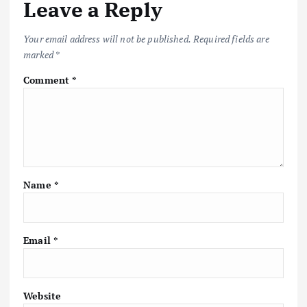
Leave a Reply
o
p
n
k
p
k
Your email address will not be published.
Required fields are
marked
*
Comment
*
Name
*
Email
*
Website