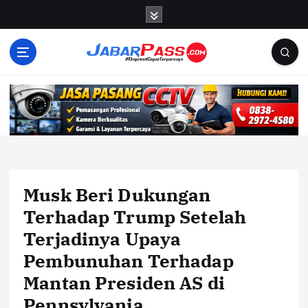
S
k
i
p
t
o
c
o
n
t
e
n
Musk Beri Dukungan
t
Terhadap Trump Setelah
Terjadinya Upaya
Pembunuhan Terhadap
Mantan Presiden AS di
Pennsylvania