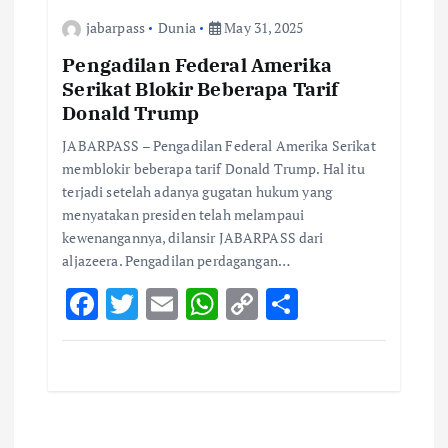
o
r
A
Li
jabarpass
Dunia
May 31, 2025
o
p
n
k
p
k
Pengadilan Federal Amerika
Serikat Blokir Beberapa Tarif
Donald Trump
JABARPASS – Pengadilan Federal Amerika Serikat
memblokir beberapa tarif Donald Trump. Hal itu
terjadi setelah adanya gugatan hukum yang
menyatakan presiden telah melampaui
kewenangannya, dilansir JABARPASS dari
aljazeera. Pengadilan perdagangan…
F
T
E
W
C
S
ac
w
m
h
o
h
e
it
ai
at
p
ar
b
te
l
s
y
e
o
r
A
Li