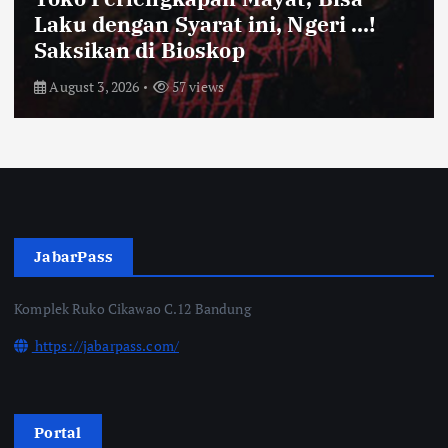
Kota Bandung Aman Meski Harga
Ayam dan Timun Naik
July 31, 2026
62 views
JabarPass
Komplek Ruko Cikawao C.12 Bandung
https://jabarpass.com/
Portal