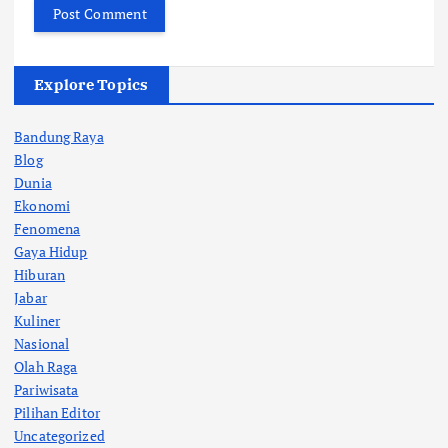
Explore Topics
Bandung Raya
Blog
Dunia
Ekonomi
Fenomena
Gaya Hidup
Hiburan
Jabar
Kuliner
Nasional
Olah Raga
Pariwisata
Pilihan Editor
Uncategorized