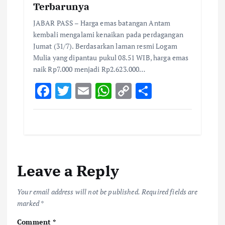
Terbarunya
JABAR PASS – Harga emas batangan Antam
kembali mengalami kenaikan pada perdagangan
Jumat (31/7). Berdasarkan laman resmi Logam
Mulia yang dipantau pukul 08.51 WIB, harga emas
naik Rp7.000 menjadi Rp2.623.000…
F
T
E
W
C
S
ac
w
m
h
o
h
e
it
ai
at
p
ar
b
te
l
s
y
e
o
r
A
Li
Leave a Reply
o
p
n
k
p
k
Your email address will not be published.
Required fields are
marked
*
Comment
*