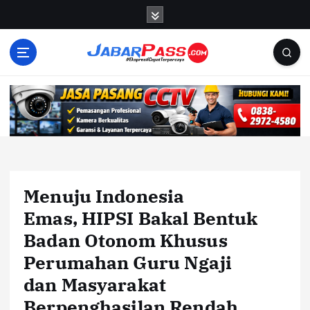
S
k
i
p
t
o
c
o
n
t
e
n
Menuju Indonesia
t
Emas, HIPSI Bakal Bentuk
Badan Otonom Khusus
Perumahan Guru Ngaji
dan Masyarakat
Berpenghasilan Rendah