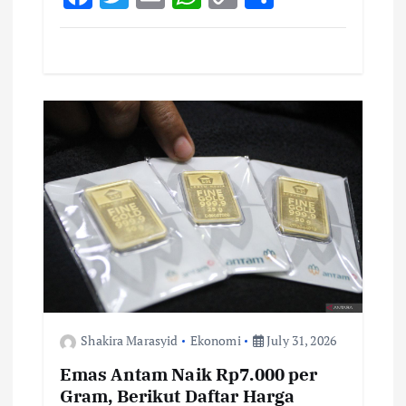
ac
w
m
h
o
h
e
it
ai
at
p
ar
b
te
l
s
y
e
o
r
A
Li
o
p
n
k
p
k
Shakira Marasyid
Ekonomi
July 31, 2026
Emas Antam Naik Rp7.000 per
Gram, Berikut Daftar Harga