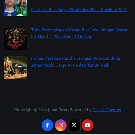
Persib vs Persebaya, Final Ideal Piala Presiden 2026
by jabarpass
August 6, 2026
Toko Perlengkapan Mayat, Bisa Laku dengan Syarat
ini, Ngeri …! Saksikan di Bioskop
by Jimi Fitriadi
August 3, 2026
Farhan Pastikan Pasokan Pangan Kota Bandung
Aman Meski Harga Ayam dan Timun Naik
by Shakira Marasyid
July 31, 2026
Copyright © 2026 Jabar Pass | Powered by
Desert Themes