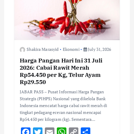
t
i
o
Shakira Marasyid
Ekonomi
July 31, 2026
n
Harga Pangan Hari Ini 31 Juli
2026: Cabai Rawit Merah
Rp54.450 per Kg, Telur Ayam
Rp29.550
JABAR PASS – Pusat Informasi Harga Pangan
Strategis (PIHPS) Nasional yang dikelola Bank
Indonesia mencatat harga cabai rawit merah di
tingkat pedagang eceran nasional mencapai
Rp54.450 per kilogram (kg). Sementara…
F
T
E
W
C
S