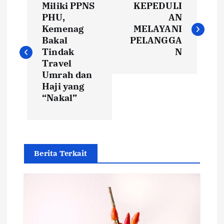
Miliki PPNS
KEPEDULI
o
PHU,
AN
Kemenag
MELAYANI
s
Bakal
PELANGGA
Tindak
N
t
Travel
Umrah dan
Haji yang
n
“Nakal”
a
v
Berita Terkait
i
g
a