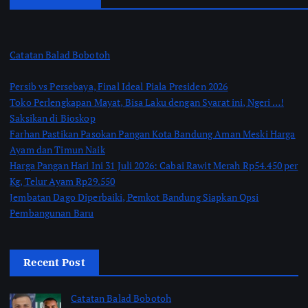
Catatan Balad Bobotoh
Persib vs Persebaya, Final Ideal Piala Presiden 2026
Toko Perlengkapan Mayat, Bisa Laku dengan Syarat ini, Ngeri …!
Saksikan di Bioskop
Farhan Pastikan Pasokan Pangan Kota Bandung Aman Meski Harga
Ayam dan Timun Naik
Harga Pangan Hari Ini 31 Juli 2026: Cabai Rawit Merah Rp54.450 per
Kg, Telur Ayam Rp29.550
Jembatan Dago Diperbaiki, Pemkot Bandung Siapkan Opsi
Pembangunan Baru
Recent Post
Catatan Balad Bobotoh