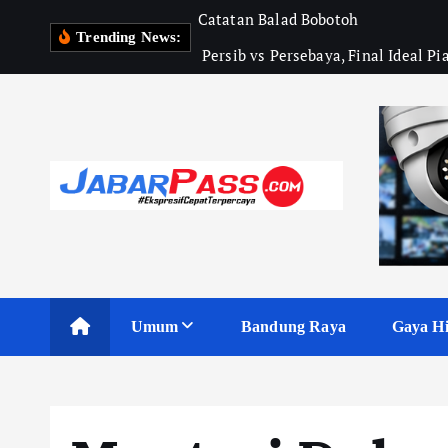
S
Catatan Balad Bobotoh 
k
Trending News:
 Persib vs Persebaya, Final Ideal Pi
i
p
t
o
c
o
n
t
e
n
Umum
Bandung Raya
Gaya H
t