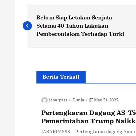
P
Belum Siap Letakan Senjata
o
Selama 40 Tahun Lakukan
Pemberontakan Terhadap Turki
s
t
n
Berita Terkait
a
jabarpass
Dunia
May 31, 2025
v
Pertengkaran Dagang AS-Ti
Pemerintahan Trump Naikka
i
JABARPASSS – Pertengkaran dagang Amerik