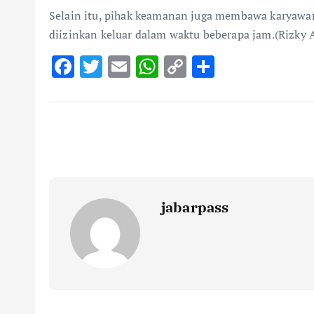
Selain itu, pihak keamanan juga membawa karyawan
diizinkan keluar dalam waktu beberapa jam.(Rizky 
F
T
E
W
C
S
ac
w
m
h
o
h
e
it
ai
at
p
ar
b
te
l
s
y
e
o
r
A
Li
o
p
n
k
p
k
jabarpass