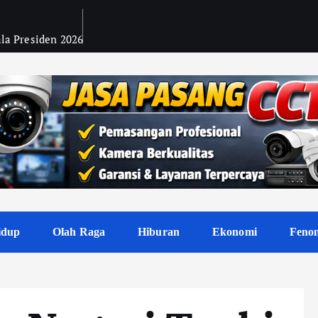
ala Presiden 2026
idup
Olah Raga
Hiburan
Ekonomi
Feno