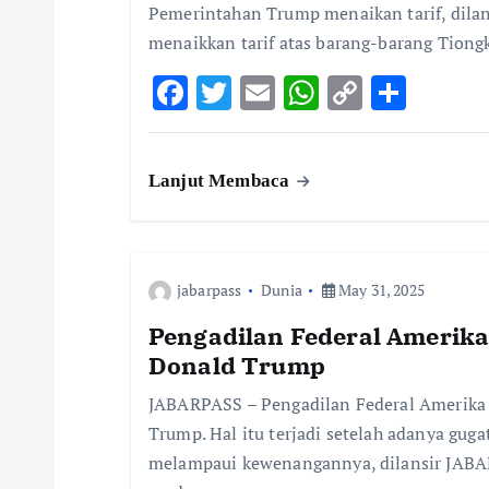
Pemerintahan Trump menaikan tarif, dilan
g
menaikkan tarif atas barang-barang Tiong
F
T
E
W
C
S
a
ac
w
m
h
o
h
t
e
it
ai
at
p
ar
Lanjut Membaca
b
te
l
s
y
e
i
o
r
A
Li
o
p
n
o
jabarpass
k
Dunia
p
May 31, 2025
k
n
Pengadilan Federal Amerika 
Donald Trump
JABARPASS – Pengadilan Federal Amerika 
Trump. Hal itu terjadi setelah adanya gu
melampaui kewenangannya, dilansir JABAR