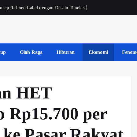
nsep Refined Label dengan Desain Timeless
dup
Olah Raga
Hiburan
Ekonomi
Fenom
an HET
p Rp15.700 per
si ke Pasar Rakyat