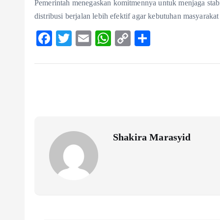
Pemerintah menegaskan komitmennya untuk menjaga stabil
distribusi berjalan lebih efektif agar kebutuhan masyarakat
F
T
E
W
C
S
ac
w
m
ha
o
ha
eb
itt
ai
ts
p
re
o
er
l
A
y
o
p
Li
k
p
n
k
Shakira Marasyid