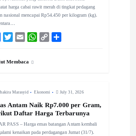
tat harga cabai rawit merah di tingkat pedagang
an nasional mencapai Rp54.450 per kilogram (kg).
ntara…
F
T
E
W
C
S
ac
w
m
ha
o
ha
eb
itt
ai
ts
p
re
jut Membaca
o
er
l
A
y
o
p
Li
k
p
n
hakira Marasyid
Ekonomi
k
July 31, 2026
s Antam Naik Rp7.000 per Gram,
ikut Daftar Harga Terbarunya
R PASS – Harga emas batangan Antam kembali
alami kenaikan pada perdagangan Jumat (31/7).