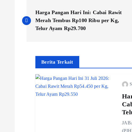
P
Harga Pangan Hari Ini: Cabai Rawit
o
Merah Tembus Rp100 Ribu per Kg,
Telur Ayam Rp29.700
s
t
Berita Terkait
n
S
a
Har
v
Cab
Tel
i
JABA
(PIH