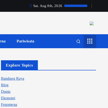
Sat. Aug 8th, 2026
ena
Pariwisata
Explore Topics
Bandung Raya
Blog
Dunia
Ekonomi
Fenomena