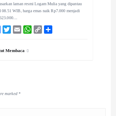
asarkan laman resmi Logam Mulia yang dipantau
l 08.51 WIB, harga emas naik Rp7.000 menjadi
623.000…
F
T
E
W
C
S
ac
w
m
ha
o
ha
eb
itt
ai
ts
p
re
jut Membaca
o
er
l
A
y
o
p
Li
k
p
n
k
 are marked
*