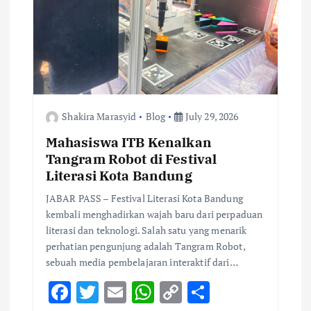
a
t
i
o
Shakira Marasyid
Blog
July 29, 2026
Mahasiswa ITB Kenalkan
n
Tangram Robot di Festival
Literasi Kota Bandung
JABAR PASS – Festival Literasi Kota Bandung
kembali menghadirkan wajah baru dari perpaduan
literasi dan teknologi. Salah satu yang menarik
perhatian pengunjung adalah Tangram Robot,
sebuah media pembelajaran interaktif dari…
F
T
E
W
C
S