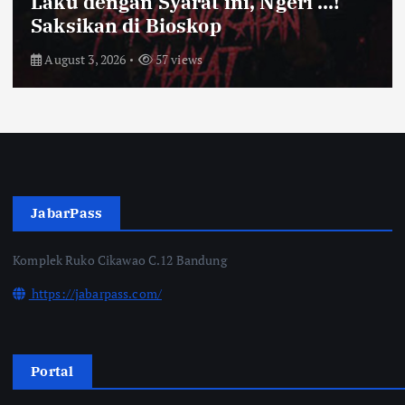
Laku dengan Syarat ini, Ngeri …!
Saksikan di Bioskop
August 3, 2026
57 views
JabarPass
Komplek Ruko Cikawao C.12 Bandung
https://jabarpass.com/
Portal