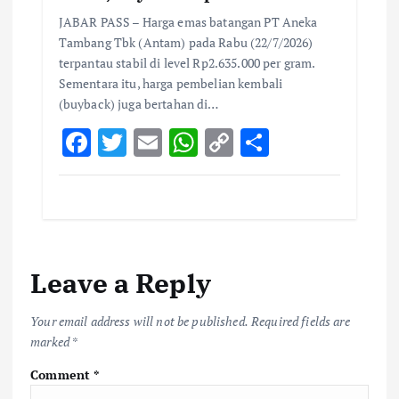
JABAR PASS – Harga emas batangan PT Aneka
Tambang Tbk (Antam) pada Rabu (22/7/2026)
terpantau stabil di level Rp2.635.000 per gram.
Sementara itu, harga pembelian kembali
(buyback) juga bertahan di…
F
T
E
W
C
S
ac
w
m
h
o
h
e
it
ai
at
p
ar
b
te
l
s
y
e
o
r
A
Li
Leave a Reply
o
p
n
k
p
k
Your email address will not be published.
Required fields are
marked
*
Comment
*