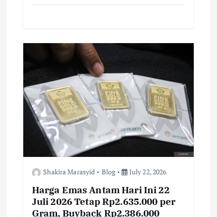
ac
w
m
h
o
h
e
it
ai
at
p
ar
b
te
l
s
y
e
o
r
A
Li
o
p
n
k
p
k
Shakira Marasyid
Blog
July 22, 2026
Harga Emas Antam Hari Ini 22
Juli 2026 Tetap Rp2.635.000 per
Gram, Buyback Rp2.386.000