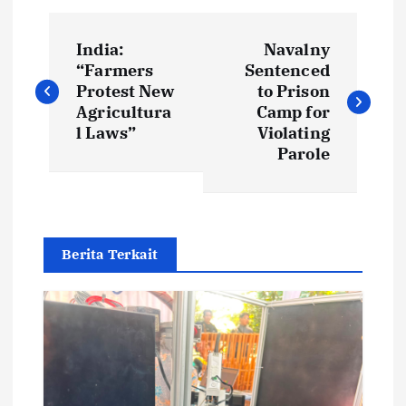
P
India:
Navalny
o
“Farmers
Sentenced
Protest New
to Prison
s
Agricultura
Camp for
l Laws”
Violating
t
Parole
n
a
Berita Terkait
v
i
g