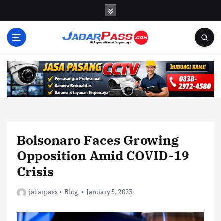
S
k
i
p
t
o
c
o
n
t
e
n
Bolsonaro Faces Growing
t
Opposition Amid COVID-19
Crisis
jabarpass
Blog
January 5, 2023