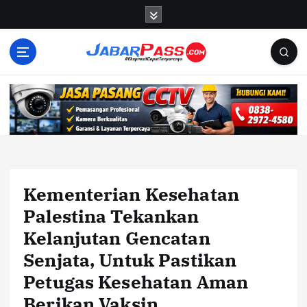
S
k
i
p
t
o
c
o
n
t
e
n
Kementerian Kesehatan
t
Palestina Tekankan
Kelanjutan Gencatan
Senjata, Untuk Pastikan
Petugas Kesehatan Aman
Berikan Vaksin