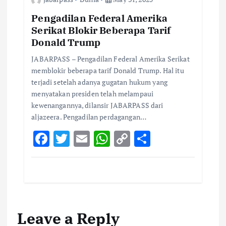
o
p
n
k
p
k
Pengadilan Federal Amerika
Serikat Blokir Beberapa Tarif
Donald Trump
JABARPASS – Pengadilan Federal Amerika Serikat
memblokir beberapa tarif Donald Trump. Hal itu
terjadi setelah adanya gugatan hukum yang
menyatakan presiden telah melampaui
kewenangannya, dilansir JABARPASS dari
aljazeera. Pengadilan perdagangan…
F
T
E
W
C
S
ac
w
m
h
o
h
e
it
ai
at
p
ar
b
te
l
s
y
e
o
r
A
Li
Leave a Reply
o
p
n