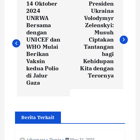
14 Oktober
Presiden
o
2024
Ukraina
UNRWA
Volodymyr
s
Bersama
Zelenskyi:
dengan
Musuh
t
UNICEF dan
Ciptakan
WHO Mulai
Tantangan
Berikan
bagi
n
Vaksin
Kehidupan
kedua Polio
Kita dengan
a
di Jalur
Terornya
Gaza
v
i
g
Berita Terkait
a
jabarpass
Dunia
May 31, 2025