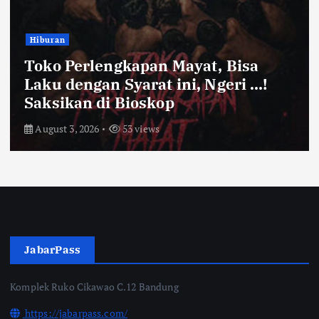
Hiburan
Toko Perlengkapan Mayat, Bisa
Laku dengan Syarat ini, Ngeri …!
Saksikan di Bioskop
August 3, 2026
53 views
JabarPass
Komplek Ruko Cikawao C.12 Bandung
https://jabarpass.com/