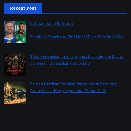
Recent Post
Catatan Balad Bobotoh
Persib vs Persebaya, Final Ideal Piala Presiden 2026
by jabarpass
August 6, 2026
Toko Perlengkapan Mayat, Bisa Laku dengan Syarat
ini, Ngeri …! Saksikan di Bioskop
by Jimi Fitriadi
August 3, 2026
Farhan Pastikan Pasokan Pangan Kota Bandung
Aman Meski Harga Ayam dan Timun Naik
by Shakira Marasyid
July 31, 2026