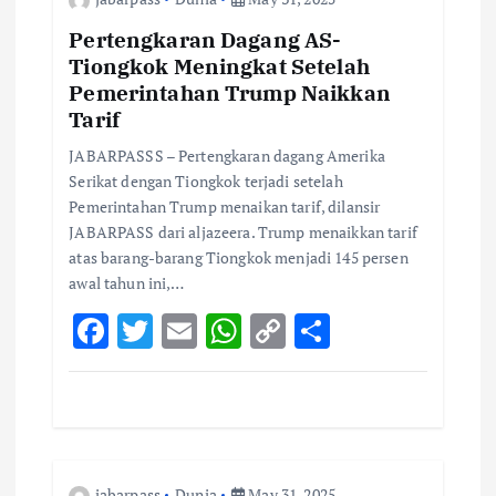
t
Pertengkaran Dagang AS-
Tiongkok Meningkat Setelah
i
Pemerintahan Trump Naikkan
Tarif
o
JABARPASSS – Pertengkaran dagang Amerika
Serikat dengan Tiongkok terjadi setelah
n
Pemerintahan Trump menaikan tarif, dilansir
JABARPASS dari aljazeera. Trump menaikkan tarif
atas barang-barang Tiongkok menjadi 145 persen
awal tahun ini,…
F
T
E
W
C
S
ac
w
m
h
o
h
e
it
ai
at
p
ar
b
te
l
s
y
e
o
r
A
Li
jabarpass
Dunia
May 31, 2025