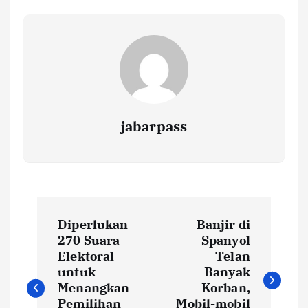
o
p
n
k
p
k
jabarpass
P
Diperlukan
Banjir di
o
270 Suara
Spanyol
Elektoral
Telan
s
untuk
Banyak
Menangkan
Korban,
Pemilihan
Mobil-mobil