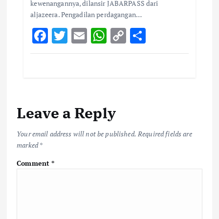
kewenangannya, dilansir JABARPASS dari
aljazeera. Pengadilan perdagangan…
F
T
E
W
C
S
ac
w
m
h
o
h
e
it
ai
at
p
ar
b
te
l
s
y
e
o
r
A
Li
Leave a Reply
o
p
n
k
p
k
Your email address will not be published.
Required fields are
marked
*
Comment
*