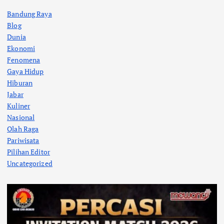
Bandung Raya
Blog
Dunia
Ekonomi
Fenomena
Gaya Hidup
Hiburan
Jabar
Kuliner
Nasional
Olah Raga
Pariwisata
Pilihan Editor
Uncategorized