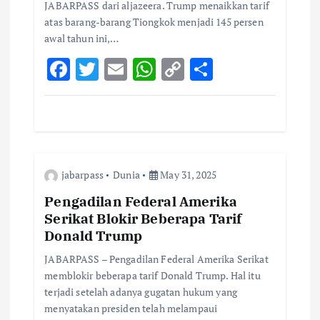
o
JABARPASS dari aljazeera. Trump menaikkan tarif
atas barang-barang Tiongkok menjadi 145 persen
n
awal tahun ini,…
F
T
E
W
C
S
ac
w
m
h
o
h
e
it
ai
at
p
ar
b
te
l
s
y
e
o
r
A
Li
jabarpass
Dunia
May 31, 2025
o
p
n
k
p
k
Pengadilan Federal Amerika
Serikat Blokir Beberapa Tarif
Donald Trump
JABARPASS – Pengadilan Federal Amerika Serikat
memblokir beberapa tarif Donald Trump. Hal itu
terjadi setelah adanya gugatan hukum yang
menyatakan presiden telah melampaui