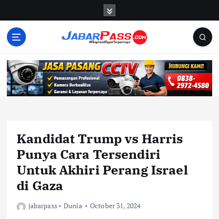
S
k
i
p
t
o
c
o
n
t
e
n
Kandidat Trump vs Harris
t
Punya Cara Tersendiri
Untuk Akhiri Perang Israel
di Gaza
jabarpass
Dunia
October 31, 2024