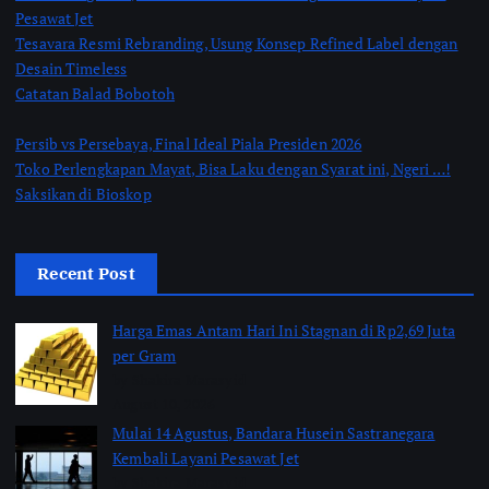
Pesawat Jet
Tesavara Resmi Rebranding, Usung Konsep Refined Label dengan
Desain Timeless
Catatan Balad Bobotoh
Persib vs Persebaya, Final Ideal Piala Presiden 2026
Toko Perlengkapan Mayat, Bisa Laku dengan Syarat ini, Ngeri …!
Saksikan di Bioskop
Recent Post
Harga Emas Antam Hari Ini Stagnan di Rp2,69 Juta
per Gram
by Shakira Marasyid
August 10, 2026
Mulai 14 Agustus, Bandara Husein Sastranegara
Kembali Layani Pesawat Jet
by Shakira Marasyid