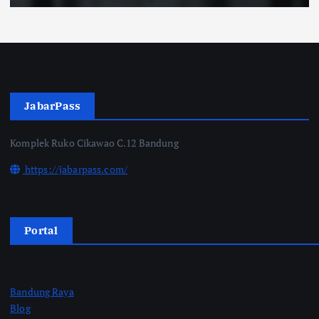
JabarPass
Komplek Ruko Cikawao C.12 Bandung
https://jabarpass.com/
Portal
Bandung Raya
Blog