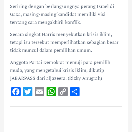
Seriring dengan berlangsungnya perang Israel di
Gaza, masing-masing kandidat memiliki visi
tentang cara mengakhirii konflik.
Secara singkat Harris menyebutkan krisis iklim,
tetapi isu tersebut memperlihatkan sebagian besar
tidak muncul dalam pemilihan umum.
Anggota Partai Demokrat memuji para pemilih
muda, yang mengetahui krisis iklim, dikutip
JABARPASS dari aljazeera. (Rizky Anugrah)
F
T
E
W
C
S
ac
w
m
h
o
h
e
it
ai
at
p
ar
b
te
l
s
y
e
o
r
A
Li