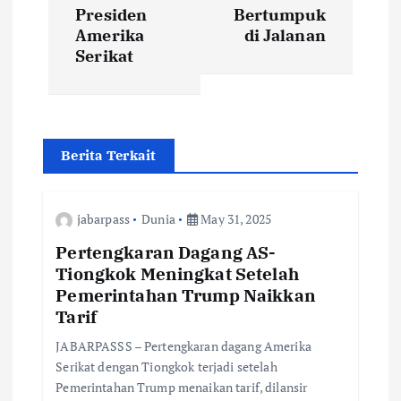
t
Presiden
Bertumpuk
Amerika
di Jalanan
n
Serikat
a
v
Berita Terkait
i
g
jabarpass
Dunia
May 31, 2025
Pertengkaran Dagang AS-
a
Tiongkok Meningkat Setelah
Pemerintahan Trump Naikkan
t
Tarif
i
JABARPASSS – Pertengkaran dagang Amerika
Serikat dengan Tiongkok terjadi setelah
Pemerintahan Trump menaikan tarif, dilansir