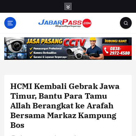
S
k
i
p
t
o
c
o
n
t
e
n
HCMI Kembali Gebrak Jawa
t
Timur, Bantu Para Tamu
Allah Berangkat ke Arafah
Bersama Markaz Kampung
Bos