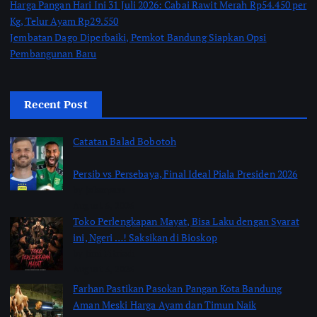
Harga Pangan Hari Ini 31 Juli 2026: Cabai Rawit Merah Rp54.450 per
Kg, Telur Ayam Rp29.550
Jembatan Dago Diperbaiki, Pemkot Bandung Siapkan Opsi
Pembangunan Baru
Recent Post
Catatan Balad Bobotoh
Persib vs Persebaya, Final Ideal Piala Presiden 2026
by jabarpass
August 6, 2026
Toko Perlengkapan Mayat, Bisa Laku dengan Syarat
ini, Ngeri …! Saksikan di Bioskop
by Jimi Fitriadi
August 3, 2026
Farhan Pastikan Pasokan Pangan Kota Bandung
Aman Meski Harga Ayam dan Timun Naik