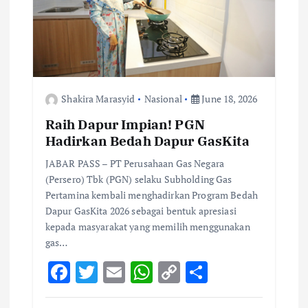
Shakira Marasyid
Nasional
June 18, 2026
Raih Dapur Impian! PGN
Hadirkan Bedah Dapur GasKita
JABAR PASS – PT Perusahaan Gas Negara
(Persero) Tbk (PGN) selaku Subholding Gas
Pertamina kembali menghadirkan Program Bedah
Dapur GasKita 2026 sebagai bentuk apresiasi
kepada masyarakat yang memilih menggunakan
gas…
F
T
E
W
C
S
ac
w
m
h
o
h