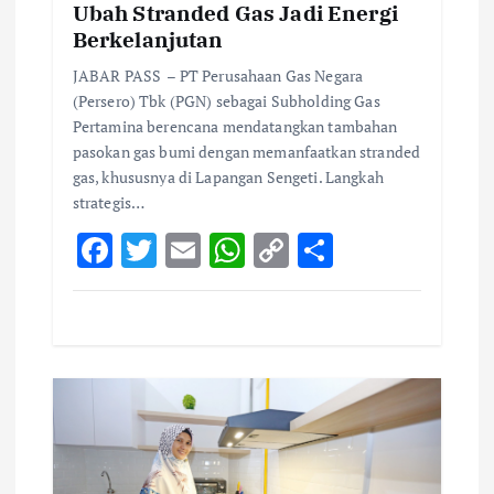
Ubah Stranded Gas Jadi Energi
Berkelanjutan
JABAR PASS – PT Perusahaan Gas Negara
(Persero) Tbk (PGN) sebagai Subholding Gas
Pertamina berencana mendatangkan tambahan
pasokan gas bumi dengan memanfaatkan stranded
gas, khususnya di Lapangan Sengeti. Langkah
strategis…
F
T
E
W
C
S
ac
w
m
h
o
h
e
it
ai
at
p
ar
b
te
l
s
y
e
o
r
A
Li
o
p
n
k
p
k