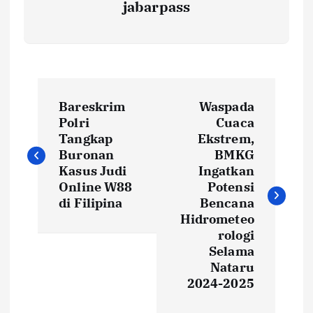
jabarpass
P
Bareskrim
Waspada
o
Polri
Cuaca
Tangkap
Ekstrem,
s
Buronan
BMKG
Kasus Judi
Ingatkan
t
Online W88
Potensi
di Filipina
Bencana
Hidrometeo
n
rologi
Selama
a
Nataru
2024-2025
v