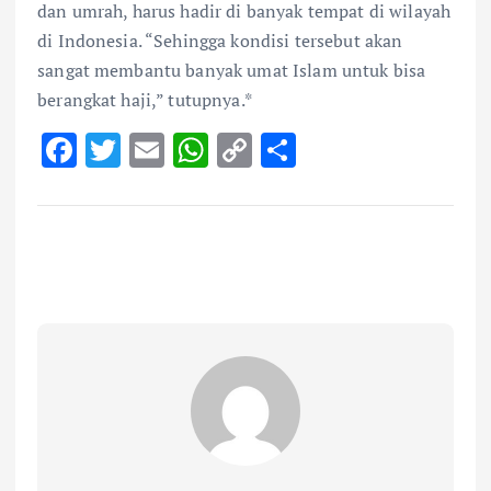
dan umrah, harus hadir di banyak tempat di wilayah
di Indonesia. “Sehingga kondisi tersebut akan
sangat membantu banyak umat Islam untuk bisa
berangkat haji,” tutupnya.*
F
T
E
W
C
S
ac
w
m
h
o
h
e
it
ai
at
p
ar
b
te
l
s
y
e
o
r
A
Li
o
p
n
k
p
k