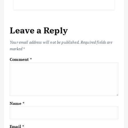
e
it
ai
at
p
ar
b
te
l
s
y
e
o
r
A
Li
Leave a Reply
o
p
n
k
p
k
Your email address will not be published.
Required fields are
marked
*
Comment
*
Name
*
Email
*