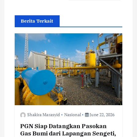
i
g
Berita Terkait
a
t
i
o
n
Shakira Marasyid
Nasional
June 22, 2026
PGN Siap Datangkan Pasokan
Gas Bumi dari Lapangan Sengeti,