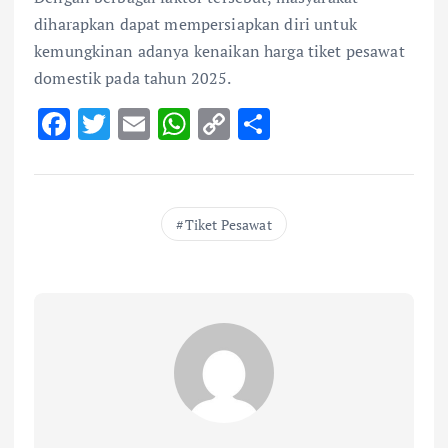
diharapkan dapat mempersiapkan diri untuk
kemungkinan adanya kenaikan harga tiket pesawat
domestik pada tahun 2025.
F
T
E
W
C
S
ac
w
m
h
o
h
e
it
ai
at
p
ar
b
te
l
s
y
e
Tiket Pesawat
o
r
A
Li
o
p
n
k
p
k