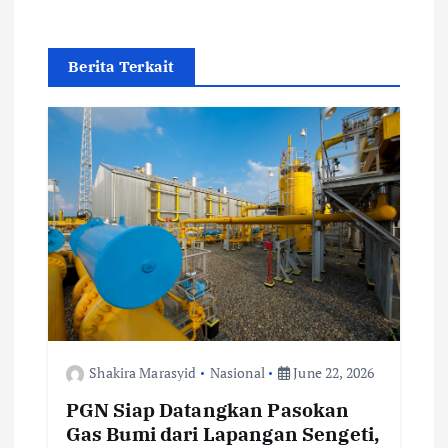
i
g
Berita Terkait
a
t
i
o
n
Shakira Marasyid
Nasional
June 22, 2026
PGN Siap Datangkan Pasokan
Gas Bumi dari Lapangan Sengeti,