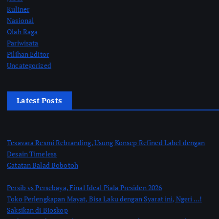
Kuliner
Nasional
Olah Raga
Pariwisata
Pilihan Editor
Uncategorized
Latest Posts
Tesavara Resmi Rebranding, Usung Konsep Refined Label dengan
Desain Timeless
Catatan Balad Bobotoh
Persib vs Persebaya, Final Ideal Piala Presiden 2026
Toko Perlengkapan Mayat, Bisa Laku dengan Syarat ini, Ngeri …!
Saksikan di Bioskop