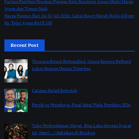
Farhan Pastikan Pasokan Pangan Kota Bandung Aman Meski Harga
Ayam dan Timun Naik
Harga Pangan Hari Ini 31 Juli 2026: Cabai Rawit Merah Rp54.450 per
Kg, Telur Ayam Rp29.550
Recent Post
Tesavara Resmi Rebranding, Usung Konsep Refined
Label dengan Desain Timeless
by Shakira Marasyid
August 8, 2026
Catatan Balad Bobotoh
Persib vs Persebaya, Final Ideal Piala Presiden 2026
by jabarpass
August 6, 2026
Toko Perlengkapan Mayat, Bisa Laku dengan Syarat
ini, Ngeri …! Saksikan di Bioskop