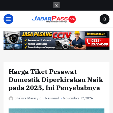
S
k
i
p
t
o
c
o
n
t
e
n
Harga Tiket Pesawat
t
Domestik Diperkirakan Naik
pada 2025, Ini Penyebabnya
Shakira Marasyid
Nasional
November 12, 2024