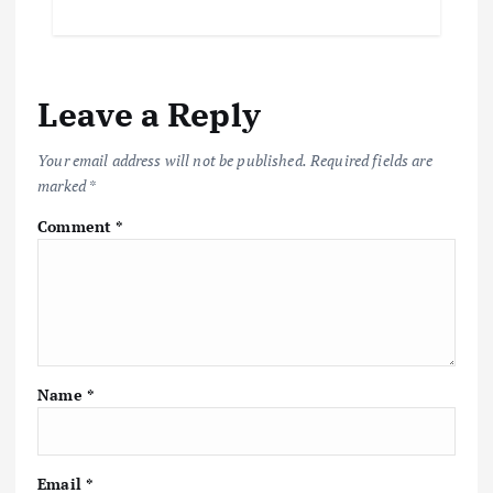
e
it
ai
at
p
ar
b
te
l
s
y
e
o
r
A
Li
Leave a Reply
o
p
n
k
p
k
Your email address will not be published.
Required fields are
marked
*
Comment
*
Name
*
Email
*