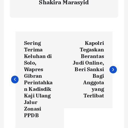
Shakira Marasyid
P
Sering
Kapolri
o
Terima
Tegaskan
Keluhan di
Berantas
s
Solo,
Judi Online,
Wapres
Beri Sanksi
t
Gibran
Bagi
Perintahka
Anggota
n Kadisdik
yang
n
Kaji Ulang
Terlibat
Jalur
a
Zonasi
PPDB
v