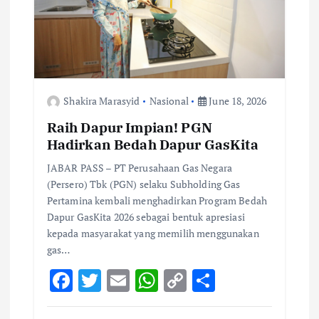
Shakira Marasyid
Nasional
June 18, 2026
Raih Dapur Impian! PGN
Hadirkan Bedah Dapur GasKita
JABAR PASS – PT Perusahaan Gas Negara
(Persero) Tbk (PGN) selaku Subholding Gas
Pertamina kembali menghadirkan Program Bedah
Dapur GasKita 2026 sebagai bentuk apresiasi
kepada masyarakat yang memilih menggunakan
gas…
F
T
E
W
C
S
ac
w
m
h
o
h