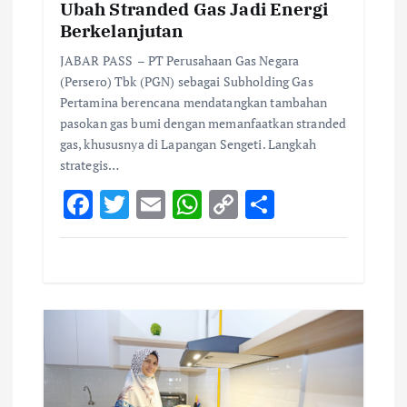
Ubah Stranded Gas Jadi Energi
Berkelanjutan
JABAR PASS – PT Perusahaan Gas Negara
(Persero) Tbk (PGN) sebagai Subholding Gas
Pertamina berencana mendatangkan tambahan
pasokan gas bumi dengan memanfaatkan stranded
gas, khususnya di Lapangan Sengeti. Langkah
strategis…
F
T
E
W
C
S
ac
w
m
h
o
h
e
it
ai
at
p
ar
b
te
l
s
y
e
o
r
A
Li
o
p
n
k
p
k