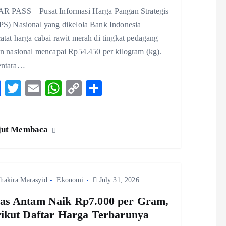
R PASS – Pusat Informasi Harga Pangan Strategis
PS) Nasional yang dikelola Bank Indonesia
tat harga cabai rawit merah di tingkat pedagang
an nasional mencapai Rp54.450 per kilogram (kg).
ntara…
F
T
E
W
C
S
ac
w
m
ha
o
ha
eb
itt
ai
ts
p
re
jut Membaca
o
er
l
A
y
o
p
Li
k
p
n
hakira Marasyid
Ekonomi
k
July 31, 2026
s Antam Naik Rp7.000 per Gram,
ikut Daftar Harga Terbarunya