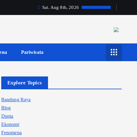
Sat. Aug 8th, 2026
ena
Pariwisata
Explore Topics
Bandung Raya
Blog
Dunia
Ekonomi
Fenomena