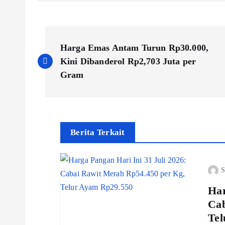
P
Harga Emas Antam Turun Rp30.000,
o
Kini Dibanderol Rp2,703 Juta per
Gram
s
t
Berita Terkait
n
S
a
Har
v
Cab
Tel