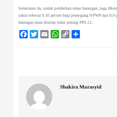
Sementara itu, untuk pembelian emas batangan, juga di
yakni sebesar 0,45 persen bagi pemegang NPWP dan 0,9 p
batangan akan disertai bukti potong PPh 22.
F
T
E
W
C
S
ac
w
m
ha
o
ha
eb
itt
ai
ts
p
re
o
er
l
A
y
o
p
Li
k
p
n
k
Shakira Marasyid