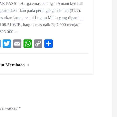
R PASS – Harga emas batangan Antam kembali
alami kenaikan pada perdagangan Jumat (31/7).
asarkan laman resmi Logam Mulia yang dipantau
l 08.51 WIB, harga emas naik Rp7.000 menjadi
623.000…
F
T
E
W
C
S
ac
w
m
ha
o
ha
eb
itt
ai
ts
p
re
jut Membaca
o
er
l
A
y
o
p
Li
k
p
n
k
 are marked
*