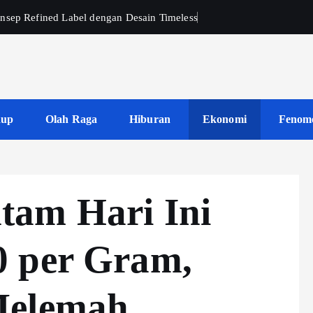
nsep Refined Label dengan Desain Timeless
dup
Olah Raga
Hiburan
Ekonomi
Fenom
tam Hari Ini
0 per Gram,
Melemah