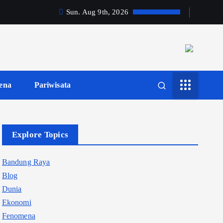
Sun. Aug 9th, 2026
ena
Pariwisata
Explore Topics
Bandung Raya
Blog
Dunia
Ekonomi
Fenomena