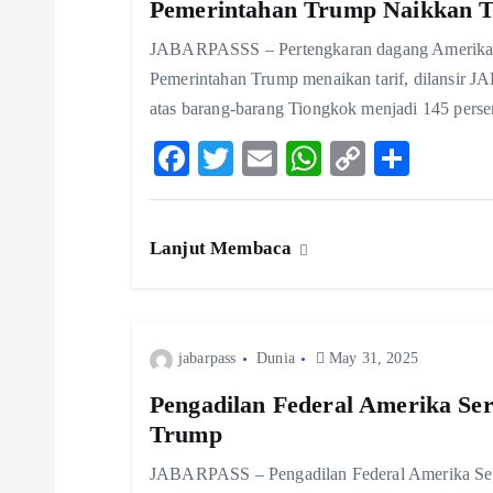
v
Pemerintahan Trump Naikkan T
JABARPASSS – Pertengkaran dagang Amerika Se
i
Pemerintahan Trump menaikan tarif, dilansir J
atas barang-barang Tiongkok menjadi 145 perse
g
F
T
E
W
C
S
ac
w
m
ha
o
ha
a
eb
itt
ai
ts
p
re
t
Lanjut Membaca
o
er
l
A
y
o
p
Li
i
k
p
n
jabarpass
Dunia
May 31, 2025
k
o
Pengadilan Federal Amerika Ser
Trump
n
JABARPASS – Pengadilan Federal Amerika Seri