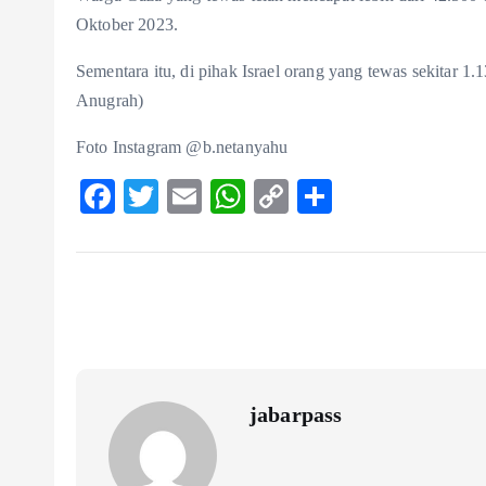
Oktober 2023.
Sementara itu, di pihak Israel orang yang tewas sekitar 1.
Anugrah)
Foto Instagram @b.netanyahu
F
T
E
W
C
S
ac
w
m
ha
o
ha
eb
itt
ai
ts
p
re
o
er
l
A
y
o
p
Li
k
p
n
k
jabarpass