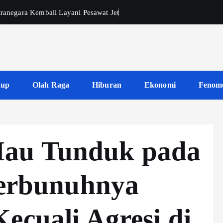
tranegara Kembali Layani Pesawat Jet
dup
Olah Raga
Hiburan
Ekonomi
Fenom
au Tunduk pada
 Terbunuhnya
ecuali Agresi di