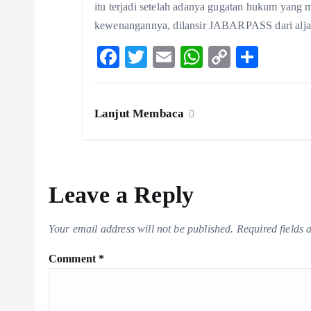
itu terjadi setelah adanya gugatan hukum yang 
kewenangannya, dilansir JABARPASS dari alja
F
T
E
W
C
S
ac
w
m
ha
o
ha
eb
itt
ai
ts
p
re
Lanjut Membaca
o
er
l
A
y
o
p
Li
k
p
n
k
Leave a Reply
Your email address will not be published.
Required fields
Comment
*