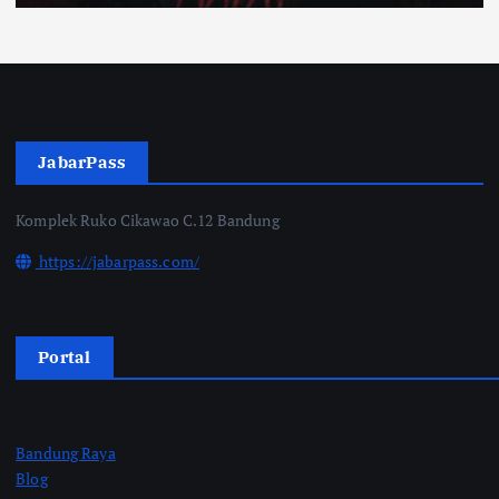
JabarPass
Komplek Ruko Cikawao C.12 Bandung
https://jabarpass.com/
Portal
Bandung Raya
Blog