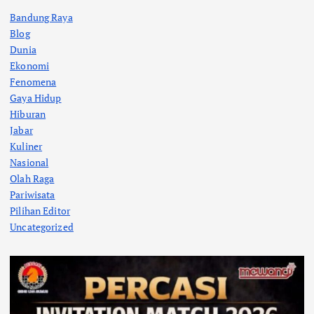
Bandung Raya
Blog
Dunia
Ekonomi
Fenomena
Gaya Hidup
Hiburan
Jabar
Kuliner
Nasional
Olah Raga
Pariwisata
Pilihan Editor
Uncategorized