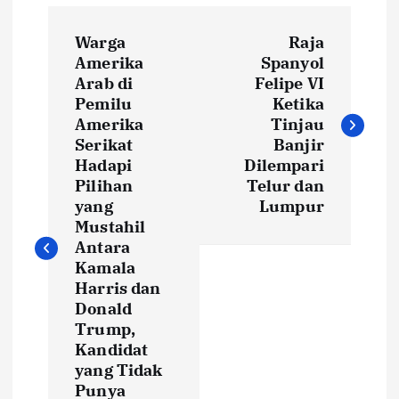
P
Warga
Raja
o
Amerika
Spanyol
Arab di
Felipe VI
s
Pemilu
Ketika
Amerika
Tinjau
t
Serikat
Banjir
Hadapi
Dilempari
Pilihan
Telur dan
n
yang
Lumpur
Mustahil
a
Antara
Kamala
v
Harris dan
Donald
i
Trump,
Kandidat
g
yang Tidak
Punya