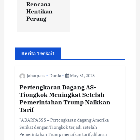
a
Rencana
Hentikan
t
Perang
i
o
Berita Terkait
n
jabarpass
Dunia
May 31, 2025
Pertengkaran Dagang AS-
Tiongkok Meningkat Setelah
Pemerintahan Trump Naikkan
Tarif
JABARPASSS – Pertengkaran dagang Amerika
Serikat dengan Tiongkok terjadi setelah
Pemerintahan Trump menaikan tarif, dilansir