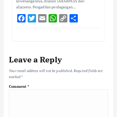
kewenangannya, dilansir JABARPASS dari
aljazeera. Pengadilan perdagangan…
F
T
E
W
C
S
ac
w
m
h
o
h
e
it
ai
at
p
ar
b
te
l
s
y
e
o
r
A
Li
Leave a Reply
o
p
n
k
p
k
Your email address will not be published.
Required fields are
marked
*
Comment
*