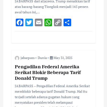
JABARPASS dari aljazeera. Trump menaikkan tarif
atas barang-barang Tiongkok menjadi 145 persen
awal tahun ini,…
F
T
E
W
C
S
ac
w
m
h
o
h
e
it
ai
at
p
ar
b
te
l
s
y
e
o
r
A
Li
jabarpass
Dunia
May 31, 2025
o
p
n
k
p
k
Pengadilan Federal Amerika
Serikat Blokir Beberapa Tarif
Donald Trump
JABARPASS – Pengadilan Federal Amerika Serikat
memblokir beberapa tarif Donald Trump. Hal itu
terjadi setelah adanya gugatan hukum yang
menyatakan presiden telah melampaui