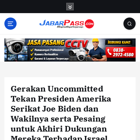
S
k
i
p
t
o
c
o
n
t
e
n
Gerakan Uncommitted
t
Tekan Presiden Amerika
Serikat Joe Biden dan
Wakilnya serta Pesaing
untuk Akhiri Dukungan
Mereka Terhadap Israel