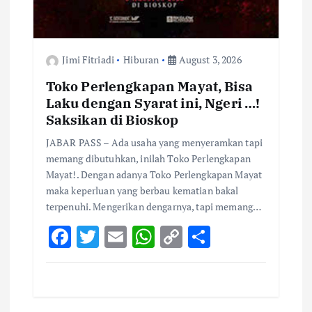
Jimi Fitriadi
Hiburan
August 3, 2026
Toko Perlengkapan Mayat, Bisa
Laku dengan Syarat ini, Ngeri …!
Saksikan di Bioskop
JABAR PASS – Ada usaha yang menyeramkan tapi
memang dibutuhkan, inilah Toko Perlengkapan
Mayat!. Dengan adanya Toko Perlengkapan Mayat
maka keperluan yang berbau kematian bakal
terpenuhi. Mengerikan dengarnya, tapi memang…
F
T
E
W
C
S
ac
w
m
h
o
h
e
it
ai
at
p
ar
b
te
l
s
y
e