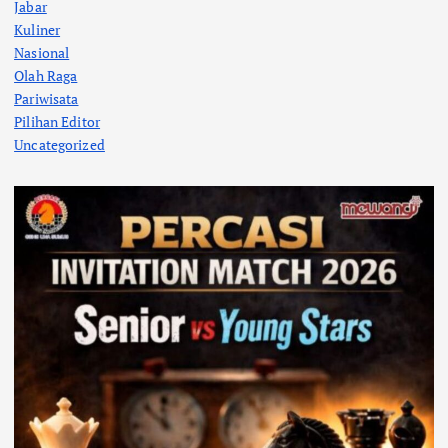
Jabar
Kuliner
Nasional
Olah Raga
Pariwisata
Pilihan Editor
Uncategorized