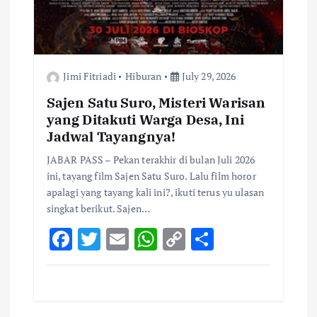
Jimi Fitriadi
Hiburan
July 29, 2026
Sajen Satu Suro, Misteri Warisan
yang Ditakuti Warga Desa, Ini
Jadwal Tayangnya!
JABAR PASS – Pekan terakhir di bulan Juli 2026
ini, tayang film Sajen Satu Suro. Lalu film horor
apalagi yang tayang kali ini?, ikuti terus yu ulasan
singkat berikut. Sajen…
F
T
E
W
C
S
ac
w
m
h
o
h
e
it
ai
at
p
ar
b
te
l
s
y
e