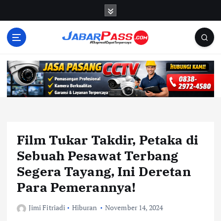
S
k
i
p
t
o
c
o
n
t
e
n
Film Tukar Takdir, Petaka di
t
Sebuah Pesawat Terbang
Segera Tayang, Ini Deretan
Para Pemerannya!
Jimi Fitriadi
Hiburan
November 14, 2024