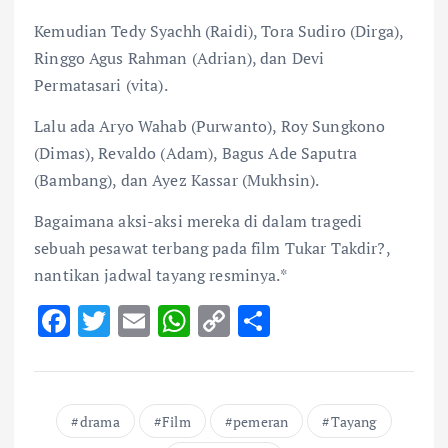
Kemudian Tedy Syachh (Raidi), Tora Sudiro (Dirga),
Ringgo Agus Rahman (Adrian), dan Devi
Permatasari (vita).
Lalu ada Aryo Wahab (Purwanto), Roy Sungkono
(Dimas), Revaldo (Adam), Bagus Ade Saputra
(Bambang), dan Ayez Kassar (Mukhsin).
Bagaimana aksi-aksi mereka di dalam tragedi
sebuah pesawat terbang pada film Tukar Takdir?,
nantikan jadwal tayang resminya.*
F
T
E
W
C
S
ac
w
m
h
o
h
e
it
ai
at
p
ar
b
te
l
s
y
e
drama
Film
pemeran
Tayang