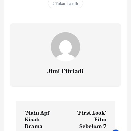
o
r
A
Li
Tukar Takdir
o
p
n
k
p
k
Jimi Fitriadi
P
‘Main Api’
‘First Look’
o
Kisah
Film
Drama
Sebelum 7