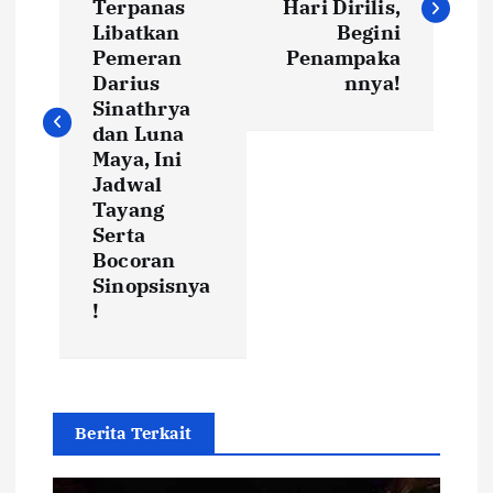
s
Terpanas
Hari Dirilis,
Libatkan
Begini
t
Pemeran
Penampaka
Darius
nnya!
Sinathrya
n
dan Luna
Maya, Ini
a
Jadwal
Tayang
v
Serta
Bocoran
i
Sinopsisnya
!
g
a
t
Berita Terkait