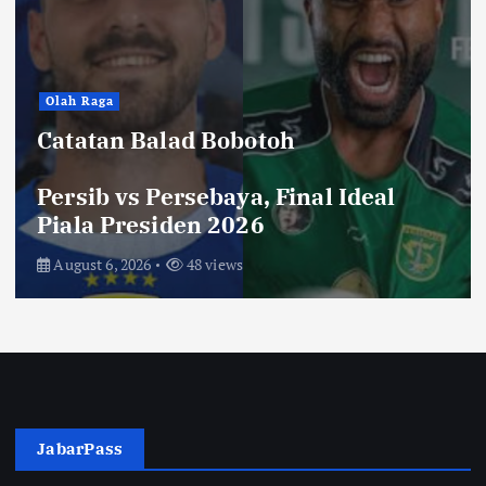
Hiburan
Toko Perlengkapan Mayat, Bisa
Laku dengan Syarat ini, Ngeri …!
Saksikan di Bioskop
August 3, 2026
67 views
JabarPass