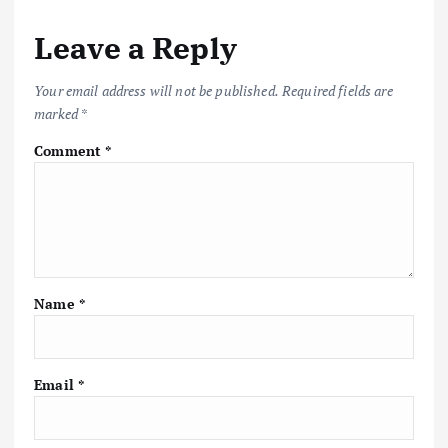
o
r
A
Li
Leave a Reply
o
p
n
k
p
k
Your email address will not be published.
Required fields are
marked
*
Comment
*
Name
*
Email
*