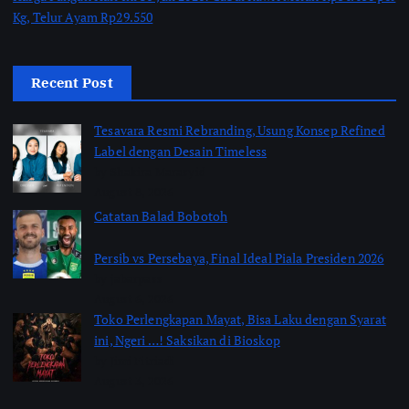
Kg, Telur Ayam Rp29.550
Recent Post
Tesavara Resmi Rebranding, Usung Konsep Refined
Label dengan Desain Timeless
by Shakira Marasyid
August 8, 2026
Catatan Balad Bobotoh
Persib vs Persebaya, Final Ideal Piala Presiden 2026
by jabarpass
August 6, 2026
Toko Perlengkapan Mayat, Bisa Laku dengan Syarat
ini, Ngeri …! Saksikan di Bioskop
by Jimi Fitriadi
August 3, 2026