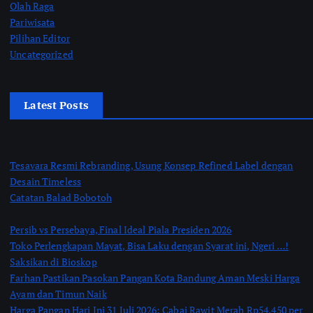
Olah Raga
Pariwisata
Pilihan Editor
Uncategorized
Latest Posts
Tesavara Resmi Rebranding, Usung Konsep Refined Label dengan
Desain Timeless
Catatan Balad Bobotoh
Persib vs Persebaya, Final Ideal Piala Presiden 2026
Toko Perlengkapan Mayat, Bisa Laku dengan Syarat ini, Ngeri …!
Saksikan di Bioskop
Farhan Pastikan Pasokan Pangan Kota Bandung Aman Meski Harga
Ayam dan Timun Naik
Harga Pangan Hari Ini 31 Juli 2026: Cabai Rawit Merah Rp54.450 per