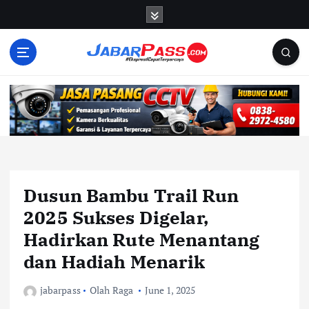
S
k
i
p
t
o
c
o
n
t
e
n
Dusun Bambu Trail Run
t
2025 Sukses Digelar,
Hadirkan Rute Menantang
dan Hadiah Menarik
jabarpass
Olah Raga
June 1, 2025