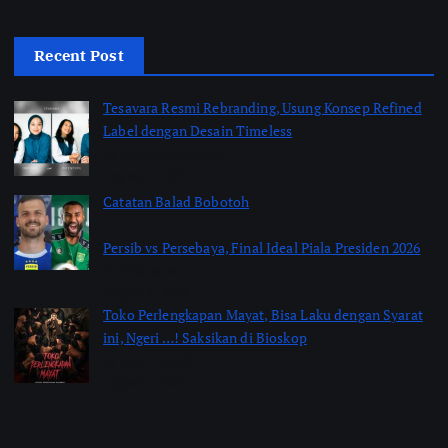
Recent Post
Tesavara Resmi Rebranding, Usung Konsep Refined
Label dengan Desain Timeless
by Shakira Marasyid
August 8, 2026
Catatan Balad Bobotoh
Persib vs Persebaya, Final Ideal Piala Presiden 2026
by jabarpass
August 6, 2026
Toko Perlengkapan Mayat, Bisa Laku dengan Syarat
ini, Ngeri …! Saksikan di Bioskop
by Jimi Fitriadi
August 3, 2026