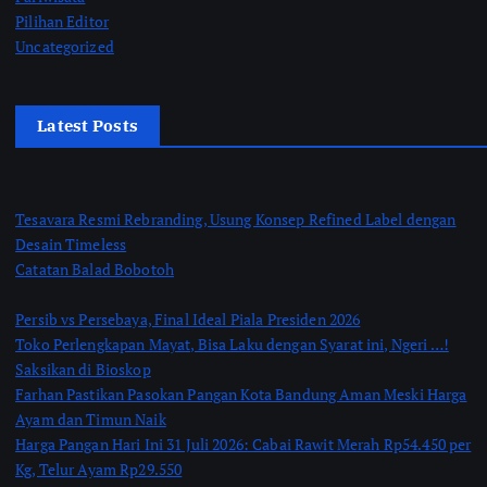
Pilihan Editor
Uncategorized
Latest Posts
Tesavara Resmi Rebranding, Usung Konsep Refined Label dengan
Desain Timeless
Catatan Balad Bobotoh
Persib vs Persebaya, Final Ideal Piala Presiden 2026
Toko Perlengkapan Mayat, Bisa Laku dengan Syarat ini, Ngeri …!
Saksikan di Bioskop
Farhan Pastikan Pasokan Pangan Kota Bandung Aman Meski Harga
Ayam dan Timun Naik
Harga Pangan Hari Ini 31 Juli 2026: Cabai Rawit Merah Rp54.450 per
Kg, Telur Ayam Rp29.550