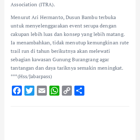
Association (ITRA).
Menurut Ari Hermanto, Dusun Bambu terbuka
untuk menyelenggarakan event serupa dengan
cakupan lebih luas dan konsep yang lebih matang.
Ia menambahkan, tidak menutup kemungkinan rute
trail run di tahun berikutnya akan melewati
sebagian kawasan Gunung Burangrang agar
tantangan dan daya tariknya semakin meningkat.
***(Hss/Jabarpass)
F
T
E
W
C
S
ac
w
m
h
o
h
e
it
ai
at
p
ar
b
te
l
s
y
e
o
r
A
Li