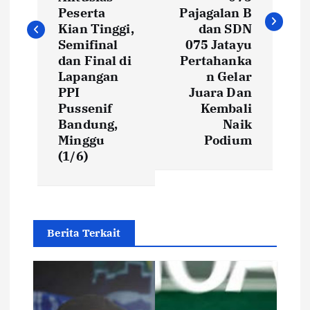
Peserta
Pajagalan B
n
Kian Tinggi,
dan SDN
Semifinal
075 Jatayu
a
dan Final di
Pertahanka
Lapangan
n Gelar
v
PPI
Juara Dan
Pussenif
Kembali
i
Bandung,
Naik
Minggu
Podium
g
(1/6)
a
t
Berita Terkait
i
o