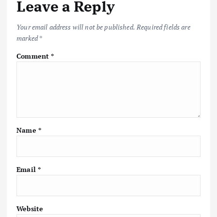
Leave a Reply
o
p
n
k
p
k
Your email address will not be published.
Required fields are
marked
*
Comment
*
Name
*
Email
*
Website