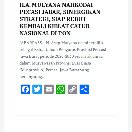
H.A. MULYANA NAHKODAI
PECASI JABAR, SINERGIKAN
STRATEGI, SIAP REBUT
KEMBALI KIBLAT CATUR
NASIONAL DI PON
JABARPASS – H. Asep Mulyana resmi terpilih
sebagai Ketua Umum Pengurus Provinsi Percasi
Jawa Barat periode 2026-2030 secara aklamasi
dalam Musyawarah Provinsi Luar Biasa
(Musprovlub) Percasi Jawa Barat yang
berlangsung…
F
T
E
W
C
S
ac
w
m
h
o
h
e
it
ai
at
p
ar
b
te
l
s
y
e
o
r
A
Li