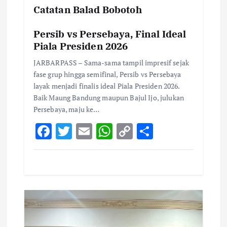
Catatan Balad Bobotoh
Persib vs Persebaya, Final Ideal
Piala Presiden 2026
JARBARPASS – Sama-sama tampil impresif sejak
fase grup hingga semifinal, Persib vs Persebaya
layak menjadi finalis ideal Piala Presiden 2026.
Baik Maung Bandung maupun Bajul Ijo, julukan
Persebaya, maju ke…
F
T
E
W
C
S
ac
w
m
h
o
h
e
it
ai
at
p
ar
b
te
l
s
y
e
o
r
A
Li
o
p
n