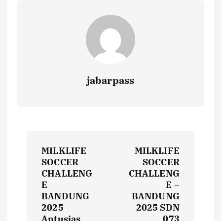
o
p
n
k
p
k
jabarpass
P
MILKLIFE
MILKLIFE
o
SOCCER
SOCCER
CHALLENG
CHALLENG
s
E
E –
BANDUNG
BANDUNG
t
2025
2025 SDN
Antusias
073