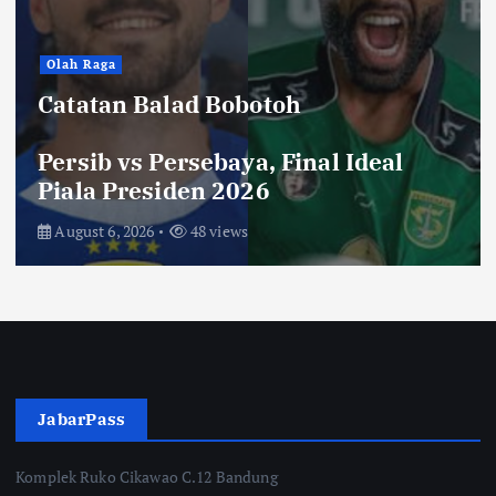
Hiburan
Toko Perlengkapan Mayat, Bisa
Laku dengan Syarat ini, Ngeri …!
Saksikan di Bioskop
August 3, 2026
67 views
JabarPass
Komplek Ruko Cikawao C.12 Bandung