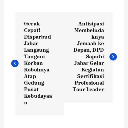
P
Gerak
Antisipasi
o
Cepat!
Membeluda
Disparbud
knya
s
Jabar
Jemaah ke
Langsung
Depan, DPD
t
Tangani
Sapuhi
Korban
Jabar Gelar
Robohnya
Kegiatan
n
Atap
Sertifikasi
Gedung
Profesional
a
Pusat
Tour Leader
Kebudayaa
v
n
i