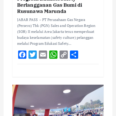
Berlangganan Gas Bumi di
Rusunawa Marunda
JABAR PASS – PT Perusahaan Gas Negara
(Persero) Tbk (PGN) Sales and Operation Region
(SOR) II melalui Area Jakarta terus memperkuat
budaya keselamatan (safety culture) pelanggan
melalui Program Edukasi Safety…
F
T
E
W
C
S
ac
w
m
h
o
h
e
it
ai
at
p
ar
b
te
l
s
y
e
o
r
A
Li
o
p
n
k
p
k