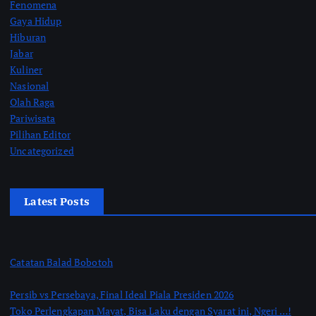
Fenomena
Gaya Hidup
Hiburan
Jabar
Kuliner
Nasional
Olah Raga
Pariwisata
Pilihan Editor
Uncategorized
Latest Posts
Catatan Balad Bobotoh
Persib vs Persebaya, Final Ideal Piala Presiden 2026
Toko Perlengkapan Mayat, Bisa Laku dengan Syarat ini, Ngeri …!