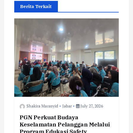
g
Berita Terkait
a
t
i
o
n
Shakira Marasyid
Jabar
July 27, 2026
PGN Perkuat Budaya
Keselamatan Pelanggan Melalui
Program Edukasi Safety