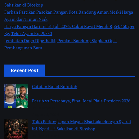
Saksikan di Bioskop
Farhan Pastikan Pasokan Pangan Kota Bandung Aman Meski Harga
Ayam dan Timun Naik
Harga Pangan Hari Ini 31 Juli 2026: Cabai Rawit Merah Rp54.450 per
Kg, Telur Ayam Rp29.550
Jembatan Dago Diperbaiki, Pemkot Bandung Siapkan Opsi
Pembangunan Baru
Recent Post
Catatan Balad Bobotoh
Persib vs Persebaya, Final Ideal Piala Presiden 2026
by jabarpass
August 6, 2026
Toko Perlengkapan Mayat, Bisa Laku dengan Syarat
ini, Ngeri …! Saksikan di Bioskop
by Jimi Fitriadi