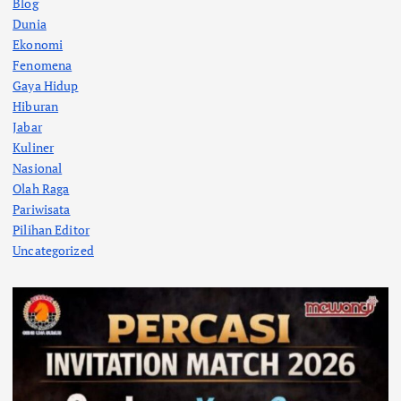
Blog
Dunia
Ekonomi
Fenomena
Gaya Hidup
Hiburan
Jabar
Kuliner
Nasional
Olah Raga
Pariwisata
Pilihan Editor
Uncategorized