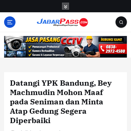
S
k
i
p
t
o
c
o
n
t
e
n
Datangi YPK Bandung, Bey
t
Machmudin Mohon Maaf
pada Seniman dan Minta
Atap Gedung Segera
Diperbaiki