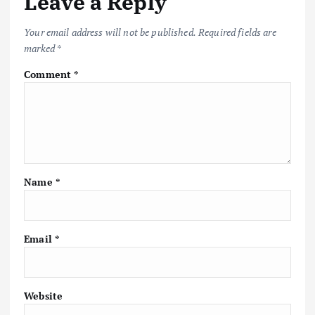
Leave a Reply
o
p
n
k
p
k
Your email address will not be published.
Required fields are
marked
*
Comment
*
Name
*
Email
*
Website