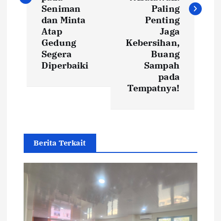
Seniman
Paling
n
dan Minta
Penting
Atap
Jaga
a
Gedung
Kebersihan,
Segera
Buang
v
Diperbaiki
Sampah
pada
i
Tempatnya!
g
a
Berita Terkait
t
i
o