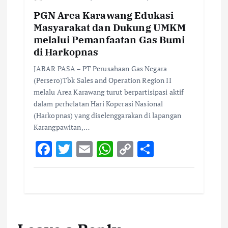
PGN Area Karawang Edukasi
Masyarakat dan Dukung UMKM
melalui Pemanfaatan Gas Bumi
di Harkopnas
JABAR PASA – PT Perusahaan Gas Negara
(Persero)Tbk Sales and Operation Region II
melalu Area Karawang turut berpartisipasi aktif
dalam perhelatan Hari Koperasi Nasional
(Harkopnas) yang diselenggarakan di lapangan
Karangpawitan,…
F
T
E
W
C
S
ac
w
m
h
o
h
e
it
ai
at
p
ar
b
te
l
s
y
e
o
r
A
Li