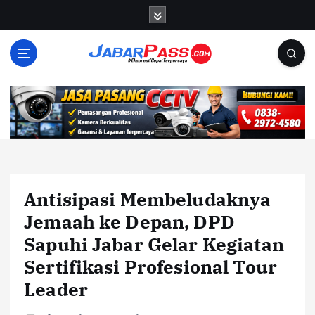
S
k
i
p
t
o
c
o
n
t
e
n
Antisipasi Membeludaknya
t
Jemaah ke Depan, DPD
Sapuhi Jabar Gelar Kegiatan
Sertifikasi Profesional Tour
Leader