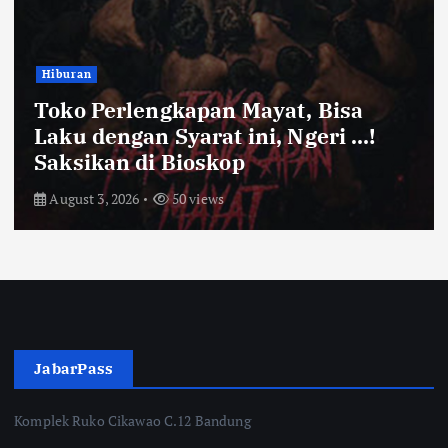
Bandung Raya
Farhan Pastikan Pasokan Pangan
Kota Bandung Aman Meski Harga
Ayam dan Timun Naik
July 31, 2026
55 views
JabarPass
Komplek Ruko Cikawao C.12 Bandung