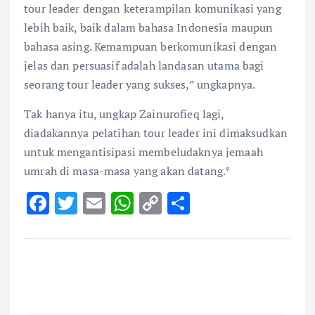
tour leader dengan keterampilan komunikasi yang
lebih baik, baik dalam bahasa Indonesia maupun
bahasa asing. Kemampuan berkomunikasi dengan
jelas dan persuasif adalah landasan utama bagi
seorang tour leader yang sukses,” ungkapnya.
Tak hanya itu, ungkap Zainurofieq lagi,
diadakannya pelatihan tour leader ini dimaksudkan
untuk mengantisipasi membeludaknya jemaah
umrah di masa-masa yang akan datang.*
F
T
E
W
C
S
ac
w
m
h
o
h
e
it
ai
at
p
ar
b
te
l
s
y
e
o
r
A
Li