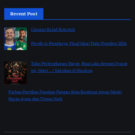
Recent Post
Catatan Balad Bobotoh
Persib vs Persebaya, Final Ideal Piala Presiden 2026
by jabarpass
August 6, 2026
Toko Perlengkapan Mayat, Bisa Laku dengan Syarat
ini, Ngeri …! Saksikan di Bioskop
by Jimi Fitriadi
August 3, 2026
Farhan Pastikan Pasokan Pangan Kota Bandung Aman Meski
Harga Ayam dan Timun Naik
by Shakira Marasyid
July 31, 2026