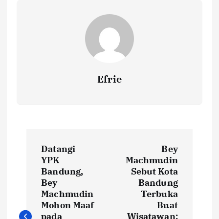
o
p
n
k
p
k
Efrie
P
Datangi
Bey
o
YPK
Machmudin
Bandung,
Sebut Kota
s
Bey
Bandung
Machmudin
Terbuka
t
Mohon Maaf
Buat
pada
Wisatawan: