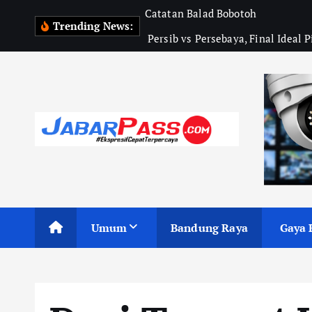
S
Catatan Balad Bobotoh 
Trending News:
k
 Persib vs Persebaya, Final Ideal 
i
p
t
o
c
o
n
t
e
n
Umum
Bandung Raya
Gaya 
t