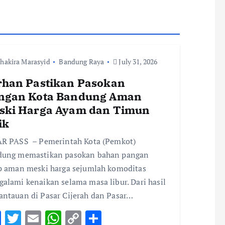
hakira Marasyid
Bandung Raya
July 31, 2026
rhan Pastikan Pasokan
ngan Kota Bandung Aman
ski Harga Ayam dan Timun
ik
R PASS – Pemerintah Kota (Pemkot)
dung memastikan pasokan bahan pangan
p aman meski harga sejumlah komoditas
alami kenaikan selama masa libur. Dari hasil
ntauan di Pasar Cijerah dan Pasar…
F
T
E
W
C
S