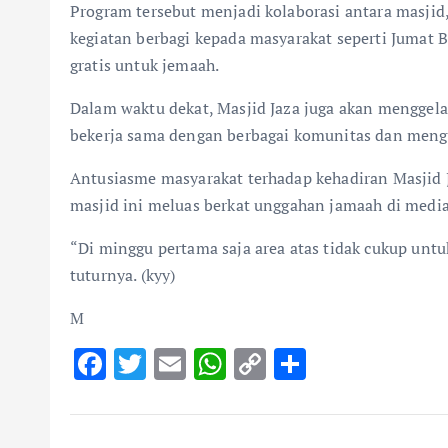
Program tersebut menjadi kolaborasi antara masji
kegiatan berbagi kepada masyarakat seperti Juma
gratis untuk jemaah.
Dalam waktu dekat, Masjid Jaza juga akan menggel
bekerja sama dengan berbagai komunitas dan meng
Antusiasme masyarakat terhadap kehadiran Masjid Ja
masjid ini meluas berkat unggahan jamaah di media
“Di minggu pertama saja area atas tidak cukup unt
tuturnya. (kyy)
M
F
T
E
W
C
S
ac
w
m
h
o
h
e
it
ai
at
p
ar