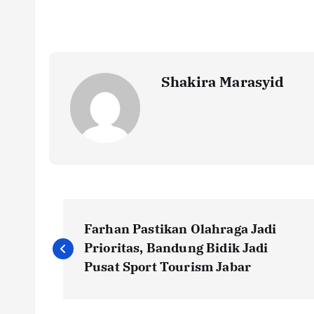
b
te
l
s
y
e
o
r
A
Li
o
p
n
k
p
k
Shakira Marasyid
P
Farhan Pastikan Olahraga Jadi
o
Prioritas, Bandung Bidik Jadi
Pusat Sport Tourism Jabar
s