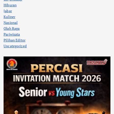
Hiburan
Jabar
Kuliner
Nasional
Olah Raga
Pariwisata
Pilihan Editor
Uncategorized