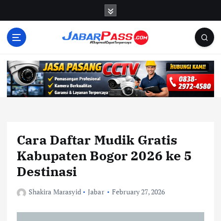
S
k
i
p
t
o
c
o
n
t
e
n
Cara Daftar Mudik Gratis
t
Kabupaten Bogor 2026 ke 5
Destinasi
Shakira Marasyid
Jabar
February 27, 2026