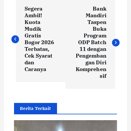
P
Segera
Bank
o
Ambil!
Mandiri
Kuota
Taspen
s
Mudik
Buka
Gratis
Program
t
Bogor 2026
ODP Batch
Terbatas,
11 dengan
Cek Syarat
Pengemban
n
dan
gan Diri
Caranya
Komprehen
a
sif
v
i
Berita Terkait
g