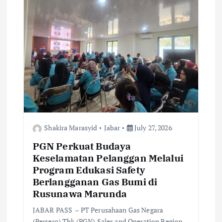
a
t
i
o
n
Shakira Marasyid
Jabar
July 27, 2026
PGN Perkuat Budaya
Keselamatan Pelanggan Melalui
Program Edukasi Safety
Berlangganan Gas Bumi di
Rusunawa Marunda
JABAR PASS – PT Perusahaan Gas Negara
(Persero) Tbk (PGN) Sales and Operation Region