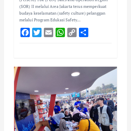
(SOR) II melalui Area Jakarta terus memperkuat
budaya keselamatan (safety culture) pelanggan
melalui Program Edukasi Safety…
F
T
E
W
C
S
ac
w
m
h
o
h
e
it
ai
at
p
ar
b
te
l
s
y
e
o
r
A
Li
o
p
n
k
p
k