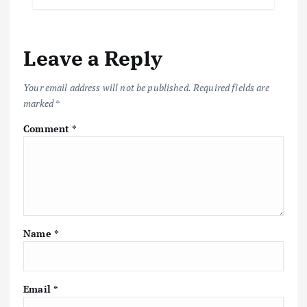
b
te
l
s
y
e
o
r
A
Li
Leave a Reply
o
p
n
k
p
k
Your email address will not be published.
Required fields are
marked
*
Comment
*
Name
*
Email
*