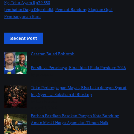
Kg, Telur Ayam Rp29.550
Jembatan Dago Diperbaiki, Pemkot Bandung Siapkan Opsi
Pembangunan Baru
Recent Post
Catatan Balad Bobotoh
Persib vs Persebaya, Final Ideal Piala Presiden 2026
by jabarpass
August 6, 2026
Toko Perlengkapan Mayat, Bisa Laku dengan Syarat
ini, Ngeri …! Saksikan di Bioskop
by Jimi Fitriadi
August 3, 2026
Farhan Pastikan Pasokan Pangan Kota Bandung
Aman Meski Harga Ayam dan Timun Naik
by Shakira Marasyid