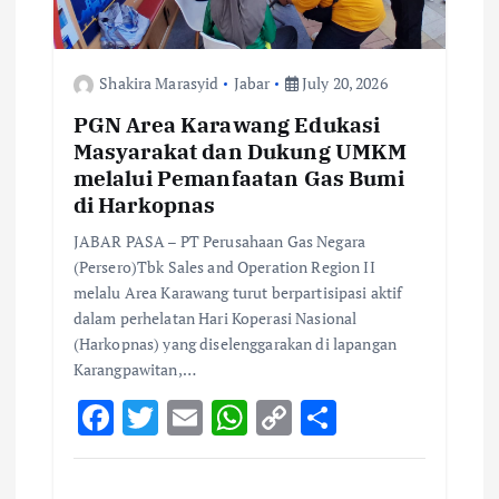
Shakira Marasyid
Jabar
July 20, 2026
PGN Area Karawang Edukasi
Masyarakat dan Dukung UMKM
melalui Pemanfaatan Gas Bumi
di Harkopnas
JABAR PASA – PT Perusahaan Gas Negara
(Persero)Tbk Sales and Operation Region II
melalu Area Karawang turut berpartisipasi aktif
dalam perhelatan Hari Koperasi Nasional
(Harkopnas) yang diselenggarakan di lapangan
Karangpawitan,…
F
T
E
W
C
S
ac
w
m
h
o
h
e
it
ai
at
p
ar