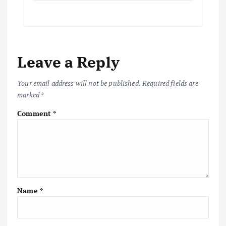
e
it
ai
at
p
ar
b
te
l
s
y
e
o
r
A
Li
Leave a Reply
o
p
n
k
p
k
Your email address will not be published.
Required fields are
marked
*
Comment
*
Name
*