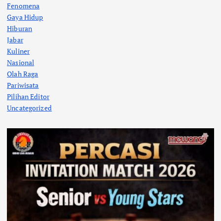
Fenomena
Gaya Hidup
Hiburan
Jabar
Kuliner
Nasional
Olah Raga
Pariwisata
Pilihan Editor
Uncategorized