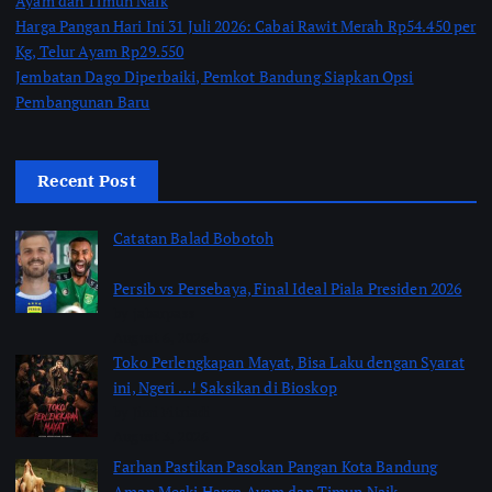
Ayam dan Timun Naik
Harga Pangan Hari Ini 31 Juli 2026: Cabai Rawit Merah Rp54.450 per
Kg, Telur Ayam Rp29.550
Jembatan Dago Diperbaiki, Pemkot Bandung Siapkan Opsi
Pembangunan Baru
Recent Post
Catatan Balad Bobotoh
Persib vs Persebaya, Final Ideal Piala Presiden 2026
by jabarpass
August 6, 2026
Toko Perlengkapan Mayat, Bisa Laku dengan Syarat
ini, Ngeri …! Saksikan di Bioskop
by Jimi Fitriadi
August 3, 2026
Farhan Pastikan Pasokan Pangan Kota Bandung
Aman Meski Harga Ayam dan Timun Naik