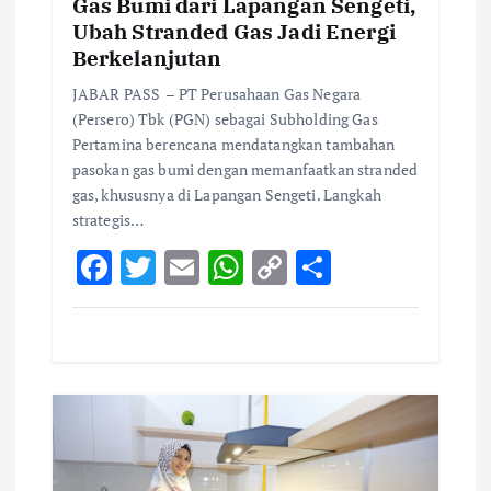
Gas Bumi dari Lapangan Sengeti,
Ubah Stranded Gas Jadi Energi
Berkelanjutan
JABAR PASS – PT Perusahaan Gas Negara
(Persero) Tbk (PGN) sebagai Subholding Gas
Pertamina berencana mendatangkan tambahan
pasokan gas bumi dengan memanfaatkan stranded
gas, khususnya di Lapangan Sengeti. Langkah
strategis…
F
T
E
W
C
S
ac
w
m
h
o
h
e
it
ai
at
p
ar
b
te
l
s
y
e
o
r
A
Li
o
p
n
k
p
k