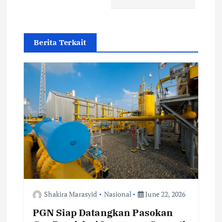
a
v
Berita Terkait
i
g
a
t
i
o
Shakira Marasyid
Nasional
June 22, 2026
n
PGN Siap Datangkan Pasokan