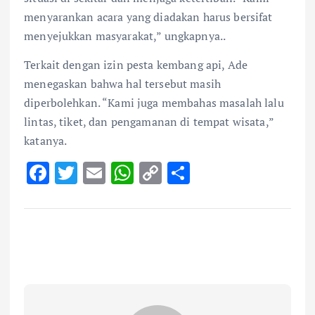
menyarankan acara yang diadakan harus bersifat
menyejukkan masyarakat,” ungkapnya..
Terkait dengan izin pesta kembang api, Ade
menegaskan bahwa hal tersebut masih
diperbolehkan. “Kami juga membahas masalah lalu
lintas, tiket, dan pengamanan di tempat wisata,”
katanya.
F
T
E
W
C
S
ac
w
m
h
o
h
e
it
ai
at
p
ar
b
te
l
s
y
e
o
r
A
Li
o
p
n
k
p
k