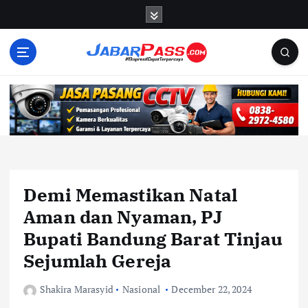
S
k
i
p
t
o
c
o
n
t
e
n
Demi Memastikan Natal
t
Aman dan Nyaman, PJ
Bupati Bandung Barat Tinjau
Sejumlah Gereja
Shakira Marasyid
Nasional
December 22, 2024