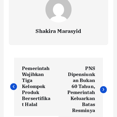
Shakira Marasyid
P
Pemerintah
PNS
o
Wajibkan
Dipensiunk
Tiga
an Bukan
s
Kelompok
60 Tahun,
Produk
Pemerintah
t
Bersertifika
Keluarkan
t Halal
Batas
Resminya
n