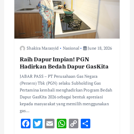
Shakira Marasyid
Nasional
June 18, 2026
Raih Dapur Impian! PGN
Hadirkan Bedah Dapur GasKita
JABAR PASS – PT Perusahaan Gas Negara
(Persero) Tbk (PGN) selaku Subholding Gas
Pertamina kembali menghadirkan Program Bedah
Dapur GasKita 2026 sebagai bentuk apresiasi
kepada masyarakat yang memilih menggunakan
gas…
F
T
E
W
C
S
ac
w
m
h
o
h