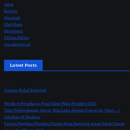
Jabar
Kuliner
Nasional
Olah Raga
Pariwisata
Pilihan Editor
Uncategorized
Latest Posts
Catatan Balad Bobotoh
Persib vs Persebaya, Final Ideal Piala Presiden 2026
Toko Perlengkapan Mayat, Bisa Laku dengan Syarat ini, Ngeri …!
Saksikan di Bioskop
Farhan Pastikan Pasokan Pangan Kota Bandung Aman Meski Harga