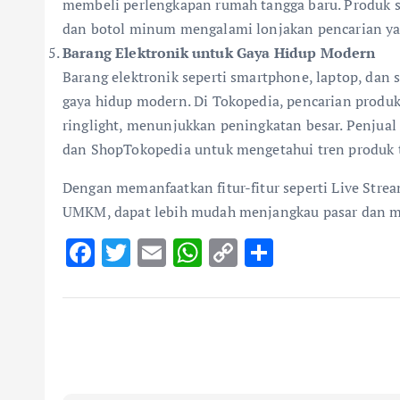
membeli perlengkapan rumah tangga baru. Produk se
dan botol minum mengalami lonjakan pencarian yan
Barang Elektronik untuk Gaya Hidup Modern
Barang elektronik seperti smartphone, laptop, da
gaya hidup modern. Di Tokopedia, pencarian produk
ringlight, menunjukkan peningkatan besar. Penjua
dan ShopTokopedia untuk mengetahui tren produk te
Dengan memanfaatkan fitur-fitur seperti Live Stre
UMKM, dapat lebih mudah menjangkau pasar dan me
F
T
E
W
C
S
ac
w
m
h
o
h
e
it
ai
at
p
ar
b
te
l
s
y
e
o
r
A
Li
o
p
n