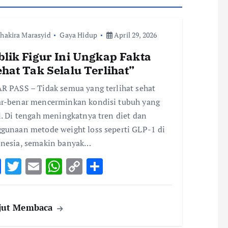
hakira Marasyid
Gaya Hidup
April 29, 2026
blik Figur Ini Ungkap Fakta
hat Tak Selalu Terlihat”
R PASS – Tidak semua yang terlihat sehat
r-benar mencerminkan kondisi tubuh yang
l. Di tengah meningkatnya tren diet dan
gunaan metode weight loss seperti GLP-1 di
nesia, semakin banyak…
F
T
E
W
C
S
ac
w
m
h
o
h
e
it
ai
at
p
ar
jut Membaca
b
te
l
s
y
e