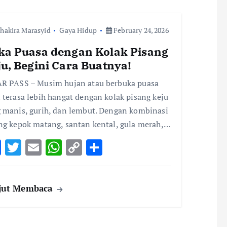
o
r
A
Li
o
p
n
hakira Marasyid
k
Gaya Hidup
p
k
February 24, 2026
ka Puasa dengan Kolak Pisang
ju, Begini Cara Buatnya!
R PASS – Musim hujan atau berbuka puasa
 terasa lebih hangat dengan kolak pisang keju
 manis, gurih, dan lembut. Dengan kombinasi
ng kepok matang, santan kental, gula merah,…
F
T
E
W
C
S
ac
w
m
h
o
h
e
it
ai
at
p
ar
jut Membaca
b
te
l
s
y
e
o
r
A
Li