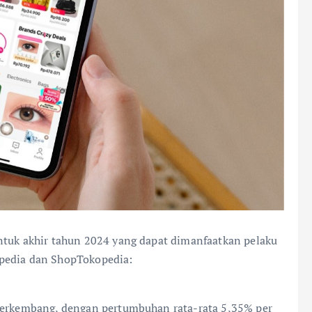
ntuk akhir tahun 2024 yang dapat dimanfaatkan pelaku
opedia dan ShopTokopedia:
 berkembang, dengan pertumbuhan rata-rata 5,35% per