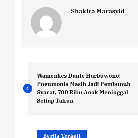
k
p
k
Shakira Marasyid
P
Wamenkes Dante Harbuwono:
o
Pneumonia Masih Jadi Pembunuh
Syarat, 700 Ribu Anak Meninggal
s
Setiap Tahun
t
Berita Terkait