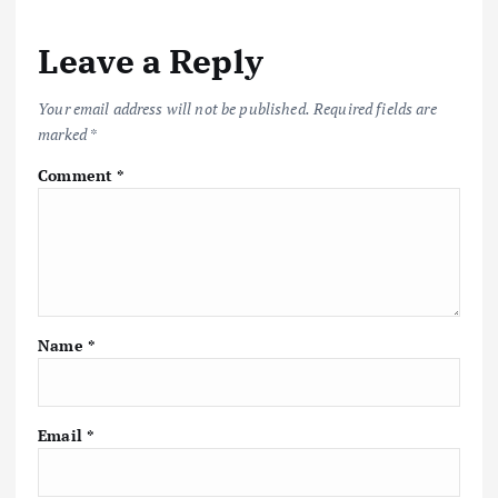
o
r
A
Li
Leave a Reply
o
p
n
k
p
k
Your email address will not be published.
Required fields are
marked
*
Comment
*
Name
*
Email
*