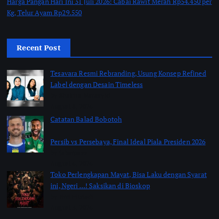
Harga Pangan Hari Ini 31 Juli 2026: Cabai Rawit Merah Rp54.450 per
Kg, Telur Ayam Rp29.550
Recent Post
Tesavara Resmi Rebranding, Usung Konsep Refined
Label dengan Desain Timeless
by Shakira Marasyid
August 8, 2026
Catatan Balad Bobotoh
Persib vs Persebaya, Final Ideal Piala Presiden 2026
by jabarpass
August 6, 2026
Toko Perlengkapan Mayat, Bisa Laku dengan Syarat
ini, Ngeri …! Saksikan di Bioskop
by Jimi Fitriadi
August 3, 2026