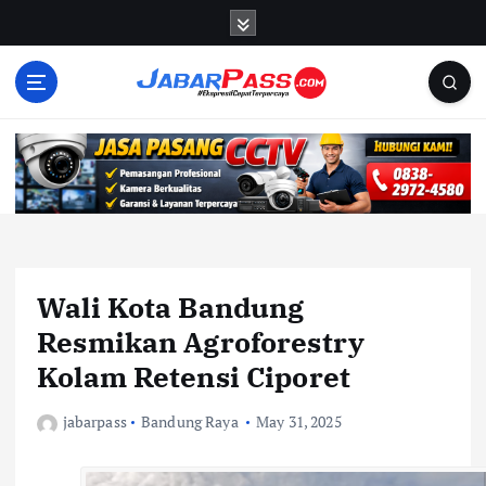
S
k
i
p
t
o
c
o
n
t
e
n
Wali Kota Bandung
t
Resmikan Agroforestry
Kolam Retensi Ciporet
jabarpass
Bandung Raya
May 31, 2025