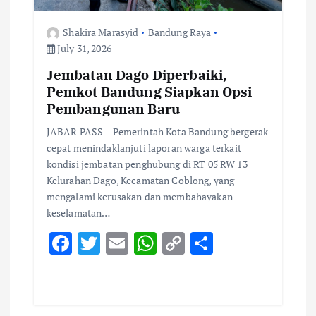
Shakira Marasyid
Bandung Raya
July 31, 2026
Jembatan Dago Diperbaiki,
Pemkot Bandung Siapkan Opsi
Pembangunan Baru
JABAR PASS – Pemerintah Kota Bandung bergerak
cepat menindaklanjuti laporan warga terkait
kondisi jembatan penghubung di RT 05 RW 13
Kelurahan Dago, Kecamatan Coblong, yang
mengalami kerusakan dan membahayakan
keselamatan…
F
T
E
W
C
S
ac
w
m
h
o
h
e
it
ai
at
p
ar
b
te
l
s
y
e