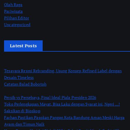
Olah Raga
Pariwisata
Pilihan Editor
Uncategorized
Latest Posts
Tesavara Resmi Rebranding, Usung Konsep Refined Label dengan
Desain Timeless
Catatan Balad Bobotoh
Persib vs Persebaya, Final Ideal Piala Presiden 2026
Toko Perlengkapan Mayat, Bisa Laku dengan Syarat ini, Ngeri …!
Saksikan di Bioskop
Farhan Pastikan Pasokan Pangan Kota Bandung Aman Meski Harga
Ayam dan Timun Naik