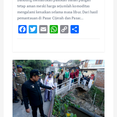
tetap aman meski harga sejumlah komoditas
mengalami kenaikan selama masa libur. Dari hasil
pemantauan di Pasar Cijerah dan Pasar…
F
T
E
W
C
S
ac
w
m
h
o
h
e
it
ai
at
p
ar
b
te
l
s
y
e
o
r
A
Li
o
p
n
k
p
k