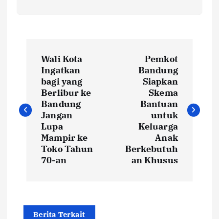
P
Wali Kota
Pemkot
o
Ingatkan
Bandung
bagi yang
Siapkan
s
Berlibur ke
Skema
Bandung
Bantuan
t
Jangan
untuk
Lupa
Keluarga
Mampir ke
Anak
n
Toko Tahun
Berkebutuh
70-an
an Khusus
a
v
i
Berita Terkait