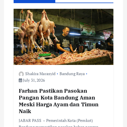
g
a
t
i
o
Shakira Marasyid
Bandung Raya
n
July 31, 2026
Farhan Pastikan Pasokan
Pangan Kota Bandung Aman
Meski Harga Ayam dan Timun
Naik
JABAR PASS – Pemerintah Kota (Pemkot)
Bandung memastikan pasokan bahan pangan