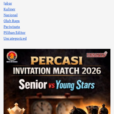
Jabar
Kuliner
Nasional
Olah Raga
Pariwisata
Pilihan Editor
Uncategorized