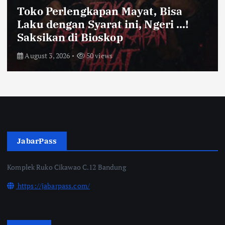
Farhan Pastikan Pasokan Pangan
Kota Bandung Aman Meski Harga
Ayam dan Timun Naik
July 31, 2026
55 views
JabarPass
Komplek Ruko Cikawao C.12 Bandung
https://jabarpass.com/