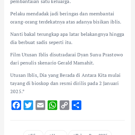
pembantaian satu keluarga.
Pelaku mendadak jadi beringas dan membantai
orang-orang terdekatnya atas adanya bisikan iblis.
Nanti bakal terungkap apa latar belakangnya hingga
dia berbuat sadis seperti itu.
Film Utusan Iblis disutradarai Dyan Sunu Prastowo
dari penulis skenario Gerald Mamahit.
Utusan Iblis, Dia yang Berada di Antara Kita mulai
tayang di bioskop dan resmi dirilis pada 2 Januari
2025.*
F
T
E
W
C
S
ac
w
m
h
o
h
e
it
ai
at
p
ar
b
te
l
s
y
e