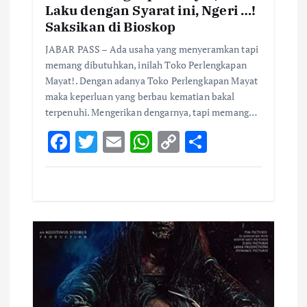
Laku dengan Syarat ini, Ngeri …!
Saksikan di Bioskop
JABAR PASS – Ada usaha yang menyeramkan tapi
memang dibutuhkan, inilah Toko Perlengkapan
Mayat!. Dengan adanya Toko Perlengkapan Mayat
maka keperluan yang berbau kematian bakal
terpenuhi. Mengerikan dengarnya, tapi memang…
F
T
E
W
C
S
ac
w
m
h
o
h
e
it
ai
at
p
ar
b
te
l
s
y
e
o
r
A
Li
o
p
n
k
p
k