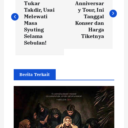
Tukar
Anniversar
s
Takdir, Usai
y Tour, Ini
Melewati
Tanggal
t
Masa
Konser dan
Syuting
Harga
Selama
Tiketnya
n
Sebulan!
a
v
Berita Terkait
i
g
a
t