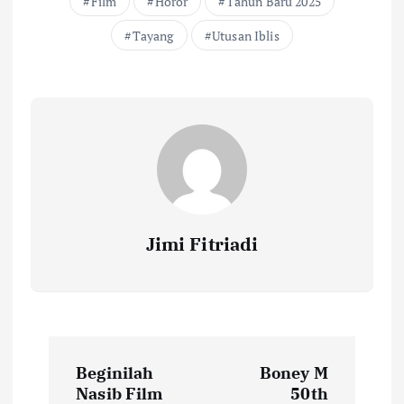
Film
Horor
Tahun Baru 2025
o
r
A
Li
Tayang
Utusan Iblis
o
p
n
k
p
k
Jimi Fitriadi
P
Beginilah
Boney M
o
Nasib Film
50th