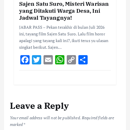
Sajen Satu Suro, Misteri Warisan
yang Ditakuti Warga Desa, Ini
Jadwal Tayangnya!
JABAR PASS – Pekan terakhir di bulan Juli 2026
ini, tayang film Sajen Satu Suro. Lalu film horor
apalagi yang tayang kali ini?, ikuti terus yu ulasan
singkat berikut. Sajen…
F
T
E
W
C
S
ac
w
m
h
o
h
e
it
ai
at
p
ar
b
te
l
s
y
e
o
r
A
Li
Leave a Reply
o
p
n
k
p
k
Your email address will not be published.
Required fields are
marked
*