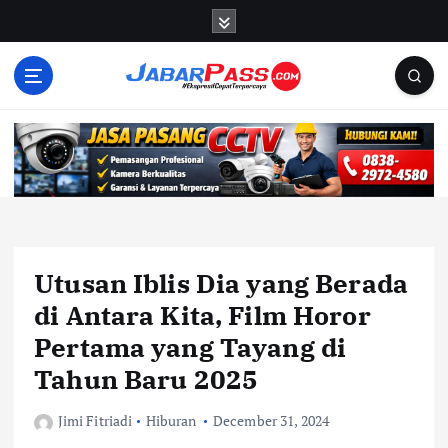
S
k
i
p
t
o
c
o
n
t
e
n
Utusan Iblis Dia yang Berada
t
di Antara Kita, Film Horor
Pertama yang Tayang di
Tahun Baru 2025
Jimi Fitriadi
Hiburan
December 31, 2024