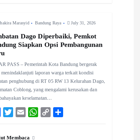
o
p
Li
k
p
n
hakira Marasyid
Bandung Raya
k
July 31, 2026
batan Dago Diperbaiki, Pemkot
ndung Siapkan Opsi Pembangunan
ru
R PASS – Pemerintah Kota Bandung bergerak
 menindaklanjuti laporan warga terkait kondisi
atan penghubung di RT 05 RW 13 Kelurahan Dago,
matan Coblong, yang mengalami kerusakan dan
ahayakan keselamatan…
F
T
E
W
C
S
ac
w
m
ha
o
ha
eb
itt
ai
ts
p
re
jut Membaca