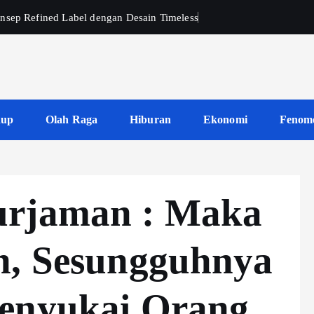
nsep Refined Label dengan Desain Timeless
dup
Olah Raga
Hiburan
Ekonomi
Fenom
urjaman : Maka
h, Sesungguhnya
Menyukai Orang