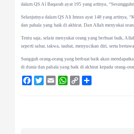
dalam QS Al Baqarah ayat 195 yang artinya, “Sesungguhn
Selanjutnya dalam QS Ali Imran ayat 148 yang artinya, “
dan pahala yang baik di akhirat. Dan Allah menyukai ora
Tentu saja, selain menyukai orang yang berbuat baik, Allah
seperti sabar, takwa, taubat, menyucikan diri, serta berta
Sungguh orang-orang yang berbuat baik akan mendapatkan 
di dunia dan pahala yang baik di akhirat kepada orang-or
F
T
E
W
C
S
ac
w
m
ha
o
ha
eb
itt
ai
ts
p
re
o
er
l
A
y
o
p
Li
k
p
n