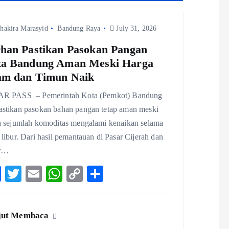
hakira Marasyid
Bandung Raya
July 31, 2026
han Pastikan Pasokan Pangan
ta Bandung Aman Meski Harga
am dan Timun Naik
R PASS – Pemerintah Kota (Pemkot) Bandung
stikan pasokan bahan pangan tetap aman meski
a sejumlah komoditas mengalami kenaikan selama
libur. Dari hasil pemantauan di Pasar Cijerah dan
ar…
F
T
E
W
C
S
ac
w
m
ha
o
ha
eb
itt
ai
ts
p
re
jut Membaca
o
er
l
A
y