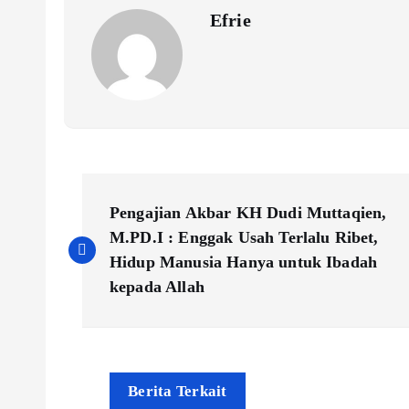
k
Efrie
P
Pengajian Akbar KH Dudi Muttaqien,
o
M.PD.I : Enggak Usah Terlalu Ribet,
Hidup Manusia Hanya untuk Ibadah
s
kepada Allah
t
n
Berita Terkait