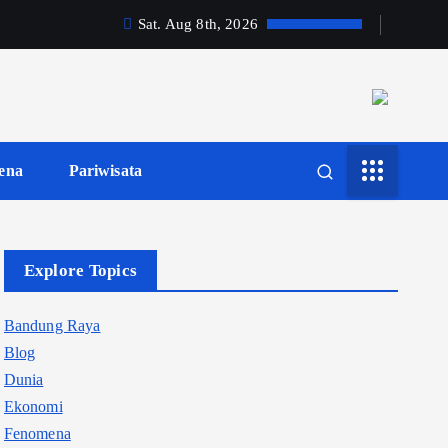
Sat. Aug 8th, 2026
ena
Pariwisata
Explore Topics
Bandung Raya
Blog
Dunia
Ekonomi
Fenomena