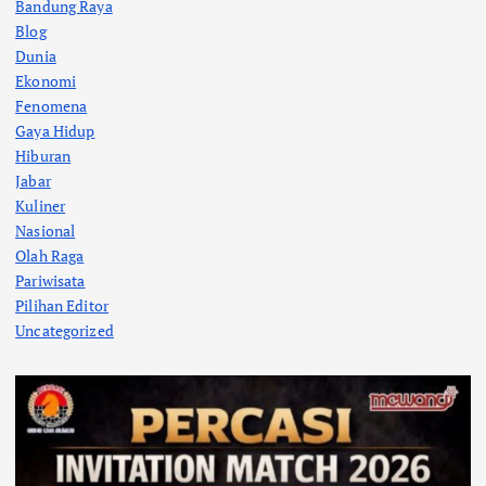
Bandung Raya
Blog
Dunia
Ekonomi
Fenomena
Gaya Hidup
Hiburan
Jabar
Kuliner
Nasional
Olah Raga
Pariwisata
Pilihan Editor
Uncategorized