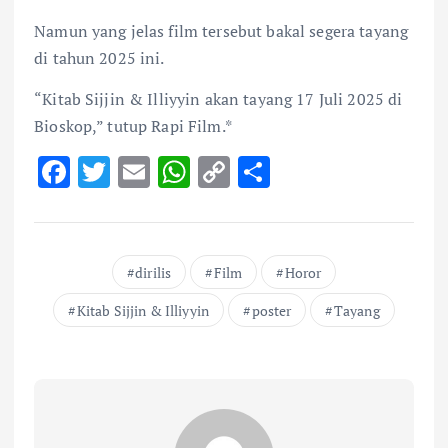
Namun yang jelas film tersebut bakal segera tayang
di tahun 2025 ini.
“Kitab Sijjin & Illiyyin akan tayang 17 Juli 2025 di
Bioskop,” tutup Rapi Film.*
F
T
E
W
C
S
ac
w
m
h
o
h
e
it
ai
at
p
ar
b
te
l
s
y
e
dirilis
Film
Horor
o
r
A
Li
Kitab Sijjin & Illiyyin
poster
Tayang
o
p
n
k
p
k