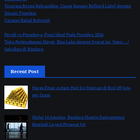
Tesavara Resmi Rebranding, Usung Konsep Refined Label dengan
Desain Timeless
Catatan Balad Bobotoh
Persib vs Persebaya, Final Ideal Piala Presiden 2026
Toko Perlengkapan Mayat, Bisa Laku dengan Syarat ini, Ngeri …!
Saksikan di Bioskop
Recent Post
Harga Emas Antam Hari Ini Stagnan di Rp2,69 Juta
per Gram
by Shakira Marasyid
August 10, 2026
Mulai 14 Agustus, Bandara Husein Sastranegara
Kembali Layani Pesawat Jet
by Shakira Marasyid
August 9, 2026