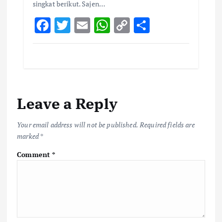
singkat berikut. Sajen…
F
T
E
W
C
S
ac
w
m
h
o
h
e
it
ai
at
p
ar
b
te
l
s
y
e
o
r
A
Li
Leave a Reply
o
p
n
k
p
k
Your email address will not be published.
Required fields are
marked
*
Comment
*