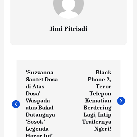
Jimi Fitriadi
P
‘Suzzanna
Black
o
Santet Dosa
Phone 2,
di Atas
Teror
s
Dosa’
Telepon
Waspada
Kematian
t
atas Bakal
Berdering
Datangnya
Lagi, Intip
‘Sosok’
Trailernya
n
Legenda
Ngeri!
Horor Ini!