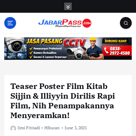
S
k
i
p
t
o
c
o
n
t
e
n
Teaser Poster Film Kitab
t
Sijjin & Illiyyin Dirilis Rapi
Film, Nih Penampakannya
Menyeramkan!
Jimi Fitriadi
Hiburan
June 3, 2025