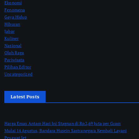
Ekonomi
Fenomena
Gaya Hidup
Hiburan
Jabar
Kuliner
Nasional
Olah Raga
Pariwisata
Pilihan Editor
Uncategorized
Latest Posts
Harga Emas Antam Hari Ini Stagnan di Rp2,69 Juta per Gram
Mulai 14 Agustus, Bandara Husein Sastranegara Kembali Layani
Pesawat Jet