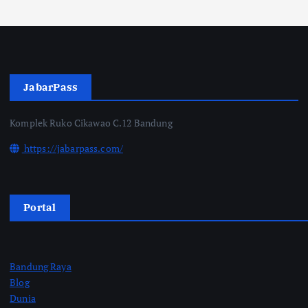
JabarPass
Komplek Ruko Cikawao C.12 Bandung
https://jabarpass.com/
Portal
Bandung Raya
Blog
Dunia