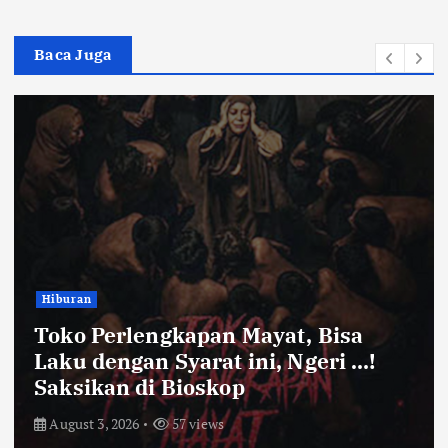
Baca Juga
Bandung Raya
Farhan Pastikan Pasokan Pangan
Kota Bandung Aman Meski Harga
Ayam dan Timun Naik
July 31, 2026
62 views