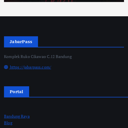
JabarPass
Komplek Ruko Cikawao C.12 Bandung
https://jabarpass.com/
Portal
Bandung Raya
Blog