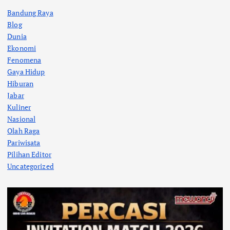
Bandung Raya
Blog
Dunia
Ekonomi
Fenomena
Gaya Hidup
Hiburan
Jabar
Kuliner
Nasional
Olah Raga
Pariwisata
Pilihan Editor
Uncategorized