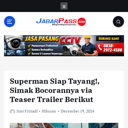
S
k
i
p
t
o
c
o
n
t
e
n
Superman Siap Tayang!,
t
Simak Bocorannya via
Teaser Trailer Berikut
Jimi Fitriadi
Hiburan
December 19, 2024