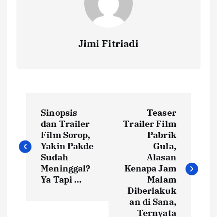
Jimi Fitriadi
P
Sinopsis
Teaser
o
dan Trailer
Trailer Film
Film Sorop,
Pabrik
s
Yakin Pakde
Gula,
Sudah
Alasan
t
Meninggal?
Kenapa Jam
Ya Tapi …
Malam
Diberlakuk
n
an di Sana,
Ternyata