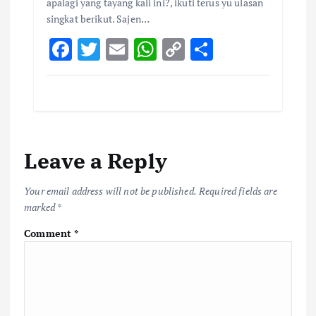
apalagi yang tayang kali ini?, ikuti terus yu ulasan
singkat berikut. Sajen…
F
T
E
W
C
S
ac
w
m
h
o
h
e
it
ai
at
p
ar
b
te
l
s
y
e
o
r
A
Li
Leave a Reply
o
p
n
k
p
k
Your email address will not be published.
Required fields are
marked
*
Comment
*