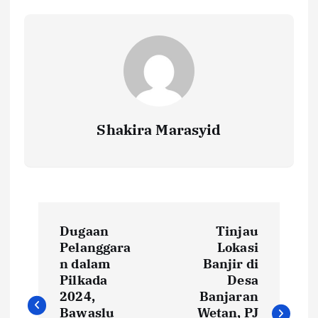
o
p
n
k
p
k
Shakira Marasyid
P
Dugaan
Tinjau
o
Pelanggara
Lokasi
n dalam
Banjir di
s
Pilkada
Desa
2024,
Banjaran
Bawaslu
Wetan, PJ