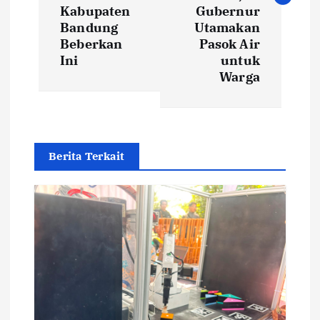
t
Kabupaten
Gubernur
Bandung
Utamakan
n
Beberkan
Pasok Air
Ini
untuk
a
Warga
v
i
Berita Terkait
g
a
t
i