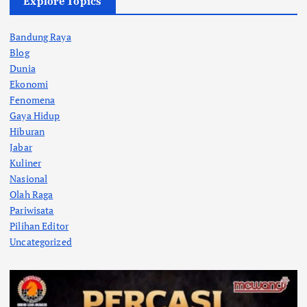
Explore Topics
Bandung Raya
Blog
Dunia
Ekonomi
Fenomena
Gaya Hidup
Hiburan
Jabar
Kuliner
Nasional
Olah Raga
Pariwisata
Pilihan Editor
Uncategorized