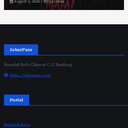
July 31, 2026
57 views
JabarPass
Komplek Ruko Cikawao C.12 Bandung
https://jabarpass.com/
Portal
Bandung Raya