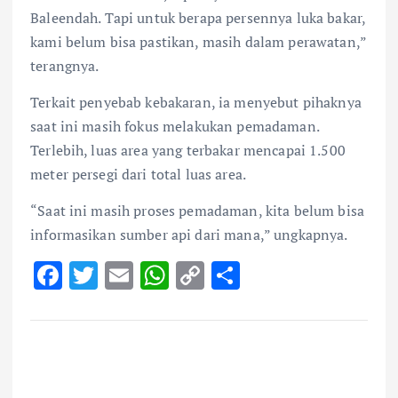
Baleendah. Tapi untuk berapa persennya luka bakar,
kami belum bisa pastikan, masih dalam perawatan,”
terangnya.
Terkait penyebab kebakaran, ia menyebut pihaknya
saat ini masih fokus melakukan pemadaman.
Terlebih, luas area yang terbakar mencapai 1.500
meter persegi dari total luas area.
“Saat ini masih proses pemadaman, kita belum bisa
informasikan sumber api dari mana,” ungkapnya.
F
T
E
W
C
S
ac
w
m
h
o
h
e
it
ai
at
p
ar
b
te
l
s
y
e
o
r
A
Li