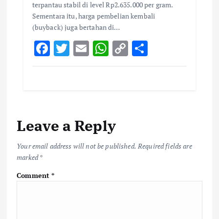
terpantau stabil di level Rp2.635.000 per gram.
Sementara itu, harga pembelian kembali
(buyback) juga bertahan di…
F
T
E
W
C
S
ac
w
m
h
o
h
e
it
ai
at
p
ar
b
te
l
s
y
e
o
r
A
Li
Leave a Reply
o
p
n
k
p
k
Your email address will not be published.
Required fields are
marked
*
Comment
*