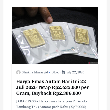
b
te
l
s
y
e
o
r
A
Li
o
p
n
k
p
k
Shakira Marasyid
Blog
July 22, 2026
Harga Emas Antam Hari Ini 22
Juli 2026 Tetap Rp2.635.000 per
Gram, Buyback Rp2.386.000
JABAR PASS – Harga emas batangan PT Aneka
Tambang Tbk (Antam) pada Rabu (22/7/2026)