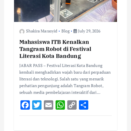
o
n
Shakira Marasyid
Blog
July 29, 2026
Mahasiswa ITB Kenalkan
Tangram Robot di Festival
Literasi Kota Bandung
JABAR PASS – Festival Literasi Kota Bandung
kembali menghadirkan wajah baru dari perpaduan
literasi dan teknologi. Salah satu yang menarik
perhatian pengunjung adalah Tangram Robot,
sebuah media pembelajaran interaktif dari…
F
T
E
W
C
S
ac
w
m
h
o
h
e
it
ai
at
p
ar