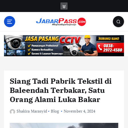
S
k
i
p
t
o
c
o
n
t
e
n
Siang Tadi Pabrik Tekstil di
t
Baleendah Terbakar, Satu
Orang Alami Luka Bakar
Shakira Marasyid
Blog
November 4, 2024