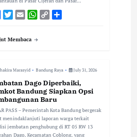
ntauan di Pasar Cijerah dan Pasar…
F
T
E
W
C
S
ac
w
m
h
o
h
e
it
ai
at
p
ar
jut Membaca
b
te
l
s
y
e
o
r
A
Li
o
p
n
hakira Marasyid
k
Bandung Raya
p
k
July 31, 2026
mbatan Dago Diperbaiki,
mkot Bandung Siapkan Opsi
mbangunan Baru
R PASS – Pemerintah Kota Bandung bergerak
t menindaklanjuti laporan warga terkait
isi jembatan penghubung di RT 05 RW 13
rahan Dago, Kecamatan Coblong, yang