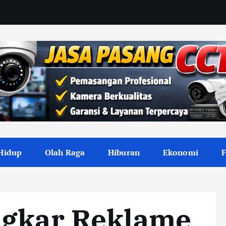
Hidup
Olah Raga
Hiburan
Ekonomi
ngkar Reklame