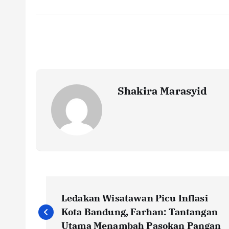
ac
w
m
h
o
h
e
it
ai
at
p
ar
b
te
l
s
y
e
o
r
A
Li
o
p
n
k
p
k
Shakira Marasyid
P
Ledakan Wisatawan Picu Inflasi
o
Kota Bandung, Farhan: Tantangan
Utama Menambah Pasokan Pangan