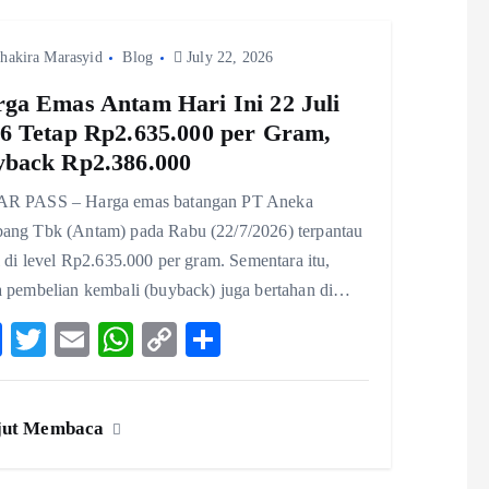
k
p
n
hakira Marasyid
Blog
k
July 22, 2026
ga Emas Antam Hari Ini 22 Juli
6 Tetap Rp2.635.000 per Gram,
back Rp2.386.000
R PASS – Harga emas batangan PT Aneka
ang Tbk (Antam) pada Rabu (22/7/2026) terpantau
l di level Rp2.635.000 per gram. Sementara itu,
a pembelian kembali (buyback) juga bertahan di…
F
T
E
W
C
S
ac
w
m
ha
o
ha
eb
itt
ai
ts
p
re
jut Membaca
o
er
l
A
y
o
p
Li