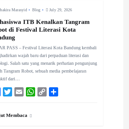
hakira Marasyid
Blog
July 29, 2026
hasiswa ITB Kenalkan Tangram
ot di Festival Literasi Kota
ndung
R PASS – Festival Literasi Kota Bandung kembali
adirkan wajah baru dari perpaduan literasi dan
logi. Salah satu yang menarik perhatian pengunjung
ah Tangram Robot, sebuah media pembelajaran
aktif dari…
F
T
E
W
C
S
ac
w
m
ha
o
ha
eb
itt
ai
ts
p
re
jut Membaca
o
er
l
A
y
o
p
Li