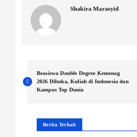
k
Shakira Marasyid
P
Beasiswa Double Degree Kemenag
o
2026 Dibuka, Kuliah di Indonesia dan
Kampus Top Dunia
s
t
Berita Terkait
n