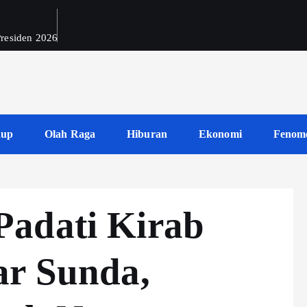
 Presiden 2026
dup
Olah Raga
Hiburan
Ekonomi
Fenom
Padati Kirab
ar Sunda,