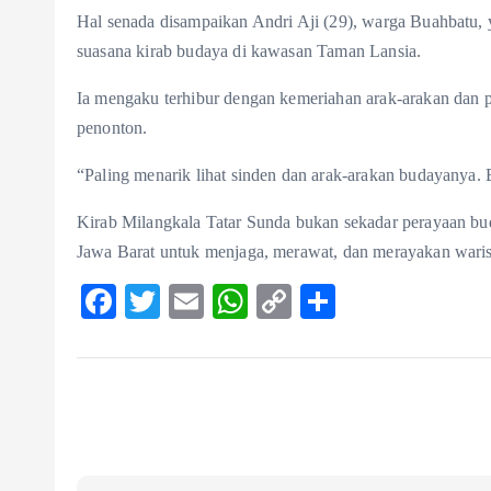
Hal senada disampaikan Andri Aji (29), warga Buahbatu, 
suasana kirab budaya di kawasan Taman Lansia.
Ia mengaku terhibur dengan kemeriahan arak-arakan dan pe
penonton.
“Paling menarik lihat sinden dan arak-arakan budayanya. B
Kirab Milangkala Tatar Sunda bukan sekadar perayaan bud
Jawa Barat untuk menjaga, merawat, dan merayakan waris
F
T
E
W
C
S
ac
w
m
ha
o
ha
eb
itt
ai
ts
p
re
o
er
l
A
y
o
p
Li
k
p
n