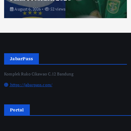
August 3, 2026
70 views
JabarPass
Komplek Ruko Cikawao C.12 Bandung
https://jabarpass.com/
Portal