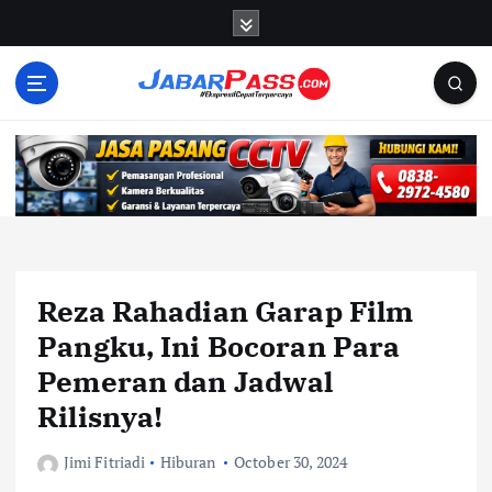
S
k
i
p
t
o
c
o
n
t
e
n
Reza Rahadian Garap Film
t
Pangku, Ini Bocoran Para
Pemeran dan Jadwal
Rilisnya!
Jimi Fitriadi
Hiburan
October 30, 2024