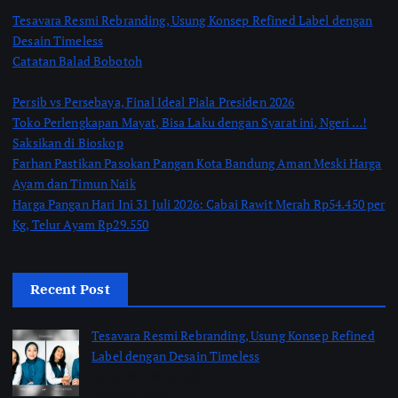
Tesavara Resmi Rebranding, Usung Konsep Refined Label dengan
Desain Timeless
Catatan Balad Bobotoh
Persib vs Persebaya, Final Ideal Piala Presiden 2026
Toko Perlengkapan Mayat, Bisa Laku dengan Syarat ini, Ngeri …!
Saksikan di Bioskop
Farhan Pastikan Pasokan Pangan Kota Bandung Aman Meski Harga
Ayam dan Timun Naik
Harga Pangan Hari Ini 31 Juli 2026: Cabai Rawit Merah Rp54.450 per
Kg, Telur Ayam Rp29.550
Recent Post
Tesavara Resmi Rebranding, Usung Konsep Refined
Label dengan Desain Timeless
by Shakira Marasyid
August 8, 2026