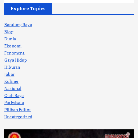
Explore Topics
Bandung Raya
Blog
Dunia
Ekonomi
Fenomena
Gaya Hidup
Hiburan
Jabar
Kuliner
Nasional
Olah Raga
Pariwisata
Pilihan Editor
Uncategorized