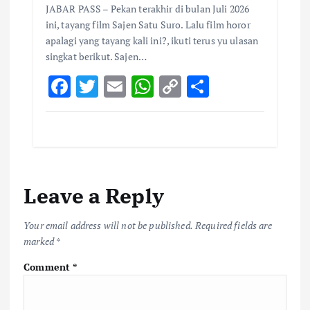
JABAR PASS – Pekan terakhir di bulan Juli 2026
ini, tayang film Sajen Satu Suro. Lalu film horor
apalagi yang tayang kali ini?, ikuti terus yu ulasan
singkat berikut. Sajen…
F
T
E
W
C
S
ac
w
m
h
o
h
e
it
ai
at
p
ar
b
te
l
s
y
e
o
r
A
Li
Leave a Reply
o
p
n
k
p
k
Your email address will not be published.
Required fields are
marked
*
Comment
*