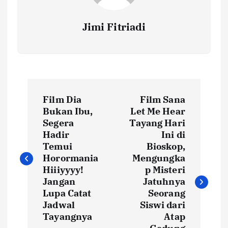
Jimi Fitriadi
P
Film Dia
Film Sana
o
Bukan Ibu,
Let Me Hear
Segera
Tayang Hari
s
Hadir
Ini di
Temui
Bioskop,
t
Horormania
Mengungka
Hiiiyyyy!
p Misteri
Jangan
Jatuhnya
n
Lupa Catat
Seorang
Jadwal
Siswi dari
a
Tayangnya
Atap