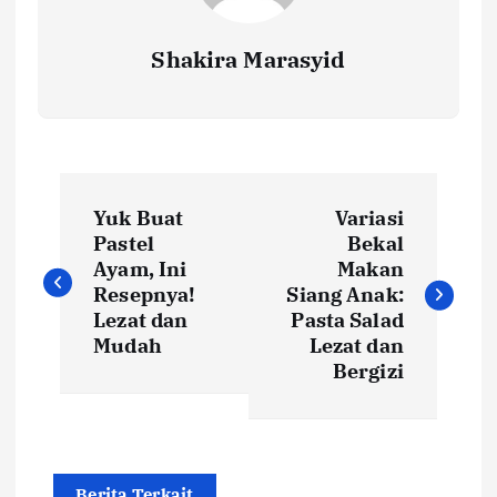
Shakira Marasyid
P
Yuk Buat
Variasi
o
Pastel
Bekal
Ayam, Ini
Makan
s
Resepnya!
Siang Anak:
Lezat dan
Pasta Salad
t
Mudah
Lezat dan
Bergizi
n
a
Berita Terkait