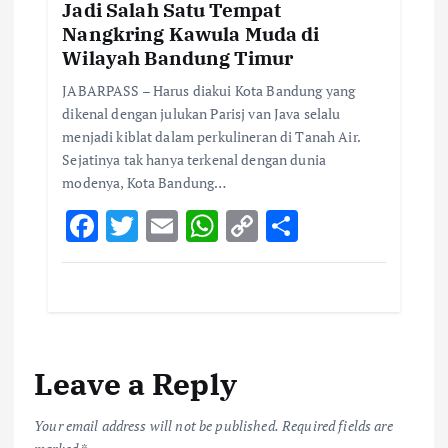
Jadi Salah Satu Tempat
Nangkring Kawula Muda di
Wilayah Bandung Timur
JABARPASS – Harus diakui Kota Bandung yang
dikenal dengan julukan Parisj van Java selalu
menjadi kiblat dalam perkulineran di Tanah Air.
Sejatinya tak hanya terkenal dengan dunia
modenya, Kota Bandung…
F
T
E
W
C
S
ac
w
m
h
o
h
e
it
ai
at
p
ar
b
te
l
s
y
e
o
r
A
Li
Leave a Reply
o
p
n
k
p
k
Your email address will not be published.
Required fields are