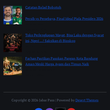
Catatan Balad Bobotoh
Persib vs Persebaya, Final Ideal Piala Presiden 2026
by jabarpass
August 6, 2026
Toko Perlengkapan Mayat, Bisa Laku dengan Syarat
ini, Ngeri …! Saksikan di Bioskop
by Jimi Fitriadi
August 3, 2026
Farhan Pastikan Pasokan Pangan Kota Bandung
Aman Meski Harga Ayam dan Timun Naik
by Shakira Marasyid
July 31, 2026
Copyright © 2026 Jabar Pass | Powered by
Desert Themes