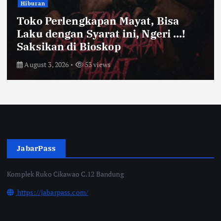
Bandung Raya
Farhan Pastikan Pasokan Pangan
Kota Bandung Aman Meski Harga
Ayam dan Timun Naik
July 31, 2026
57 views
JabarPass
Komplek Ruko Cikawao C.12 Bandung
https://jabarpass.com/