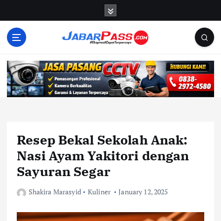
S
k
i
p
t
o
c
o
n
t
e
n
Resep Bekal Sekolah Anak:
t
Nasi Ayam Yakitori dengan
Sayuran Segar
Shakira Marasyid
Kuliner
January 12, 2025