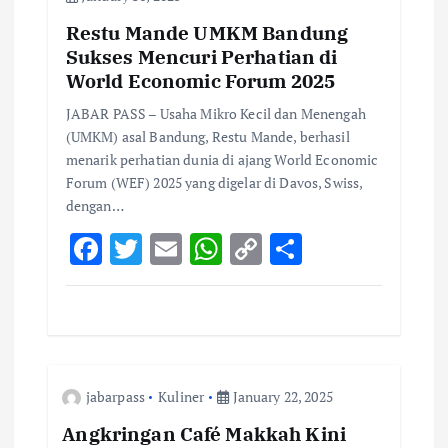
Restu Mande UMKM Bandung
Sukses Mencuri Perhatian di
World Economic Forum 2025
JABAR PASS – Usaha Mikro Kecil dan Menengah
(UMKM) asal Bandung, Restu Mande, berhasil
menarik perhatian dunia di ajang World Economic
Forum (WEF) 2025 yang digelar di Davos, Swiss,
dengan…
F
T
E
W
C
S
ac
w
m
h
o
h
e
it
ai
at
p
ar
b
te
l
s
y
e
o
r
A
Li
jabarpass
Kuliner
January 22, 2025
o
p
n
k
p
k
Angkringan Café Makkah Kini