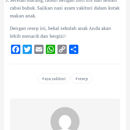
cabai bubuk. Sajikan nasi ayam yakitori dalam kotak
makan anak.
Dengan resep ini, bekal sekolah anak Anda akan
lebih menarik dan bergizi!
F
T
E
W
C
S
ac
w
m
h
o
h
e
it
ai
at
p
ar
b
te
l
s
y
e
aya yakitori
resep
o
r
A
Li
o
p
n
k
p
k