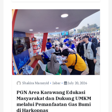
b
te
l
s
y
e
o
r
A
Li
o
p
n
k
p
k
Shakira Marasyid
Jabar
July 20, 2026
PGN Area Karawang Edukasi
Masyarakat dan Dukung UMKM
melalui Pemanfaatan Gas Bumi
di Harkopnas