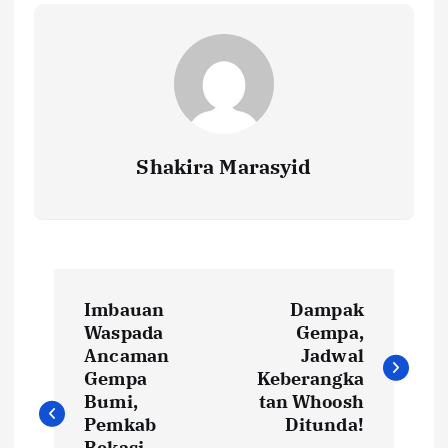
o
p
n
k
p
k
Shakira Marasyid
P
Imbauan
Dampak
o
Waspada
Gempa,
Ancaman
Jadwal
s
Gempa
Keberangka
Bumi,
tan Whoosh
t
Pemkab
Ditunda!
Bekasi