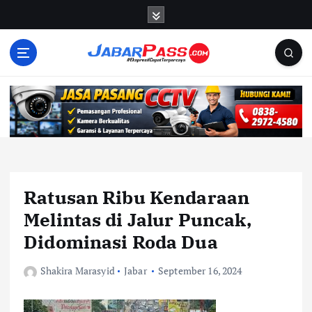
S
k
i
p
t
o
c
o
n
t
e
n
Ratusan Ribu Kendaraan
t
Melintas di Jalur Puncak,
Didominasi Roda Dua
Shakira Marasyid
Jabar
September 16, 2024