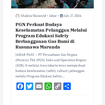
n
Shakira Marasyid
Jabar
July 27, 2026
PGN Perkuat Budaya
Keselamatan Pelanggan Melalui
Program Edukasi Safety
Berlangganan Gas Bumi di
Rusunawa Marunda
JABAR PASS – PT Perusahaan Gas Negara
(Persero) Tbk (PGN) Sales and Operation Region
(SOR) II melalui Area Jakarta terus memperkuat
budaya keselamatan (safety culture) pelanggan
melalui Program Edukasi Safety…
F
T
E
W
C
S
ac
w
m
h
o
h
e
it
ai
at
p
ar