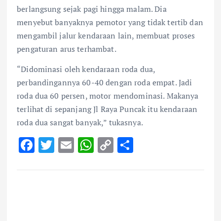
berlangsung sejak pagi hingga malam. Dia
menyebut banyaknya pemotor yang tidak tertib dan
mengambil jalur kendaraan lain, membuat proses
pengaturan arus terhambat.
“Didominasi oleh kendaraan roda dua,
perbandingannya 60-40 dengan roda empat. Jadi
roda dua 60 persen, motor mendominasi. Makanya
terlihat di sepanjang Jl Raya Puncak itu kendaraan
roda dua sangat banyak,” tukasnya.
F
T
E
W
C
S
ac
w
m
h
o
h
e
it
ai
at
p
ar
b
te
l
s
y
e
o
r
A
Li