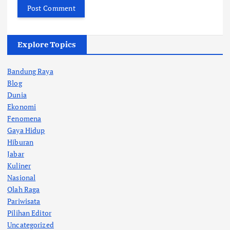
Explore Topics
Bandung Raya
Blog
Dunia
Ekonomi
Fenomena
Gaya Hidup
Hiburan
Jabar
Kuliner
Nasional
Olah Raga
Pariwisata
Pilihan Editor
Uncategorized