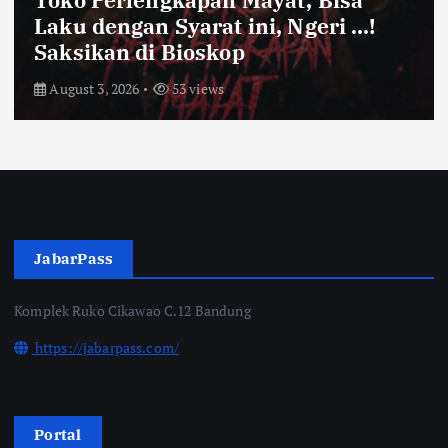
Toko Perlengkapan Mayat, Bisa
Laku dengan Syarat ini, Ngeri …!
Saksikan di Bioskop
August 3, 2026
53 views
JabarPass
Komplek Ruko Cikawao C.12 Bandung
https://jabarpass.com/
Portal