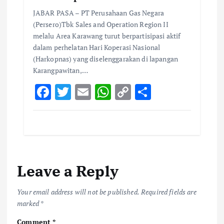
JABAR PASA – PT Perusahaan Gas Negara
(Persero)Tbk Sales and Operation Region II
melalu Area Karawang turut berpartisipasi aktif
dalam perhelatan Hari Koperasi Nasional
(Harkopnas) yang diselenggarakan di lapangan
Karangpawitan,…
F
T
E
W
C
S
ac
w
m
h
o
h
e
it
ai
at
p
ar
b
te
l
s
y
e
o
r
A
Li
Leave a Reply
o
p
n
k
p
k
Your email address will not be published.
Required fields are
marked
*
Comment
*