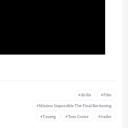
dirilis
Film
Mission Impossible The Final Reckoning
Tayang
Tom Cruise
trailer