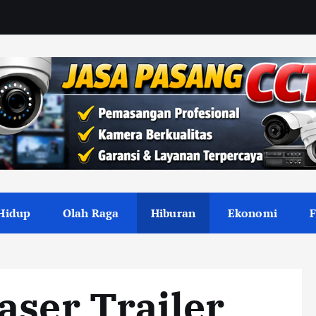
Hidup
Olah Raga
Hiburan
Ekonomi
aser Trailer