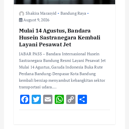
Shakira Marasyid
Bandung Raya
August 9, 2026
Mulai 14 Agustus, Bandara
Husein Sastranegara Kembali
Layani Pesawat Jet
JABAR PASS – Bandara Internasional Husein
Sastranegara Bandung Resmi Layani Pesawat Jet
Mulai 14 Agustus, Garuda Indonesia Buka Rute
Perdana Bandung-Denpasar Kota Bandung
kembali bersiap menyambut kebangkitan sektor
transportasi udara.…
F
T
E
W
C
S
ac
w
m
h
o
h
e
it
ai
at
p
ar
b
te
l
s
y
e