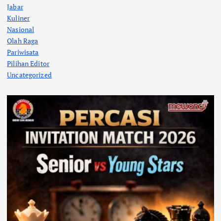
Jabar
Kuliner
Nasional
Olah Raga
Pariwisata
Pilihan Editor
Uncategorized