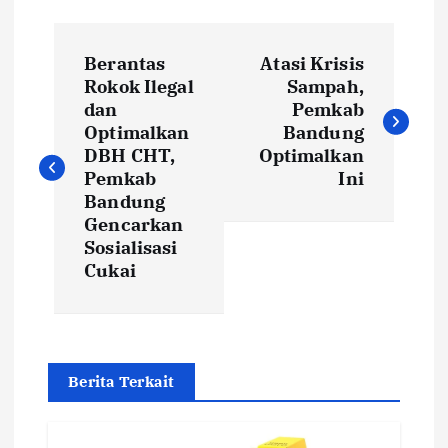
P
Berantas
Atasi Krisis
o
Rokok Ilegal
Sampah,
dan
Pemkab
s
Optimalkan
Bandung
DBH CHT,
Optimalkan
t
Pemkab
Ini
Bandung
Gencarkan
n
Sosialisasi
Cukai
a
v
i
Berita Terkait
g