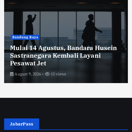
Blog
in
Tesavara Resmi Rebranding, Usu
Konsep Refined Label dengan
Desain Timeless
August 8, 2026
28 views
JabarPass