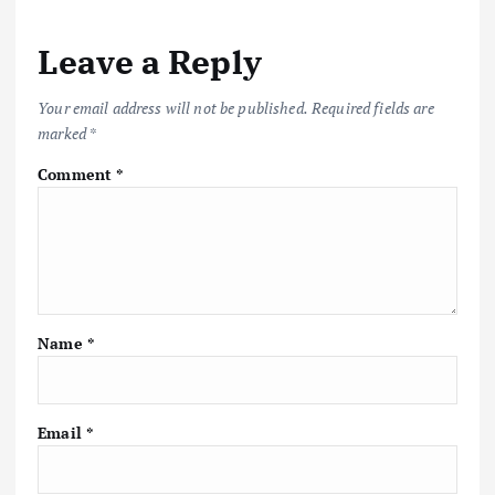
o
r
A
Li
Leave a Reply
o
p
n
k
p
k
Your email address will not be published.
Required fields are
marked
*
Comment
*
Name
*
Email
*