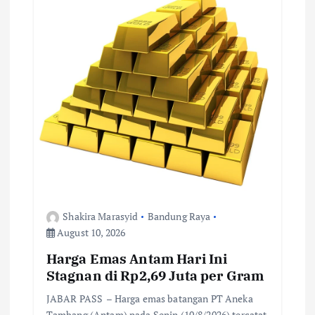
a
t
i
o
n
Shakira Marasyid
Bandung Raya
August 10, 2026
Harga Emas Antam Hari Ini
Stagnan di Rp2,69 Juta per Gram
JABAR PASS – Harga emas batangan PT Aneka
Tambang (Antam) pada Senin (10/8/2026) tercatat