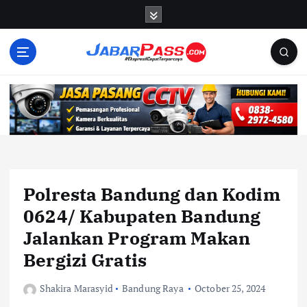
S
k
i
p
t
o
c
o
n
t
e
n
Polresta Bandung dan Kodim
t
0624/ Kabupaten Bandung
Jalankan Program Makan
Bergizi Gratis
Shakira Marasyid
Bandung Raya
October 25, 2024