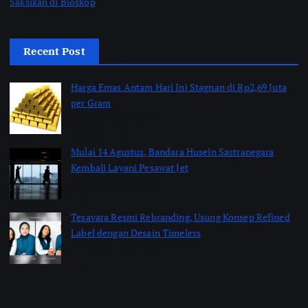
Saksikan di Bioskop
Recent Post
Harga Emas Antam Hari Ini Stagnan di Rp2,69 Juta
per Gram
by Shakira Marasyid
August 10, 2026
Mulai 14 Agustus, Bandara Husein Sastranegara
Kembali Layani Pesawat Jet
by Shakira Marasyid
August 9, 2026
Tesavara Resmi Rebranding, Usung Konsep Refined
Label dengan Desain Timeless
by Shakira Marasyid
August 8, 2026