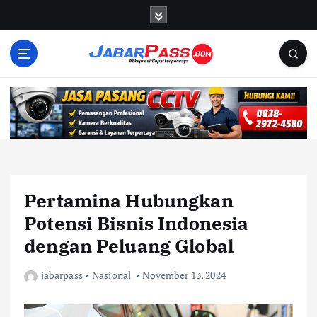
S
k
i
p
t
o
c
o
n
t
e
n
Pertamina Hubungkan
t
Potensi Bisnis Indonesia
dengan Peluang Global
jabarpass
Nasional
November 13, 2024