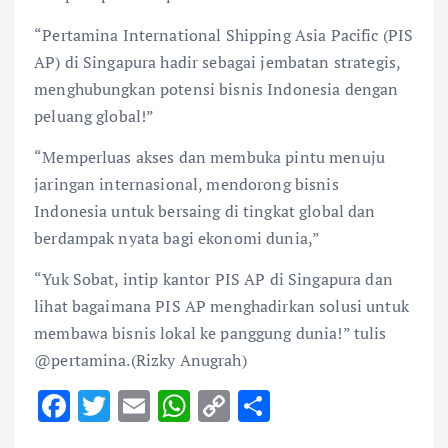
“Pertamina International Shipping Asia Pacific (PIS
AP) di Singapura hadir sebagai jembatan strategis,
menghubungkan potensi bisnis Indonesia dengan
peluang global!”
“Memperluas akses dan membuka pintu menuju
jaringan internasional, mendorong bisnis
Indonesia untuk bersaing di tingkat global dan
berdampak nyata bagi ekonomi dunia,”
“Yuk Sobat, intip kantor PIS AP di Singapura dan
lihat bagaimana PIS AP menghadirkan solusi untuk
membawa bisnis lokal ke panggung dunia!” tulis
@pertamina.(Rizky Anugrah)
F
T
E
W
C
S
ac
w
m
h
o
h