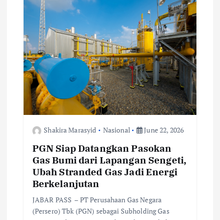
i
o
n
Shakira Marasyid
Nasional
June 22, 2026
PGN Siap Datangkan Pasokan
Gas Bumi dari Lapangan Sengeti,
Ubah Stranded Gas Jadi Energi
Berkelanjutan
JABAR PASS – PT Perusahaan Gas Negara
(Persero) Tbk (PGN) sebagai Subholding Gas