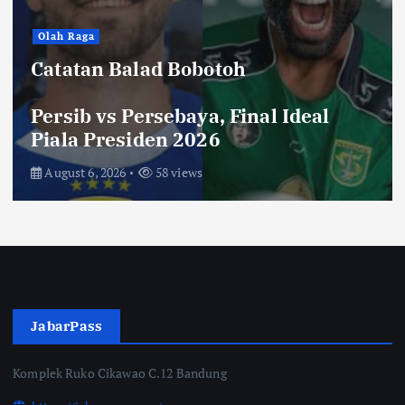
Hiburan
Toko Perlengkapan Mayat, Bisa
Laku dengan Syarat ini, Ngeri …!
Saksikan di Bioskop
August 3, 2026
72 views
JabarPass
Komplek Ruko Cikawao C.12 Bandung