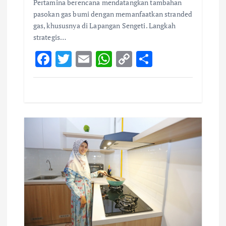
Pertamina berencana mendatangkan tambahan
pasokan gas bumi dengan memanfaatkan stranded
gas, khususnya di Lapangan Sengeti. Langkah
strategis…
F
T
E
W
C
S
ac
w
m
h
o
h
e
it
ai
at
p
ar
b
te
l
s
y
e
o
r
A
Li
o
p
n
k
p
k