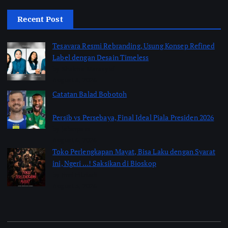
Recent Post
Tesavara Resmi Rebranding, Usung Konsep Refined
Label dengan Desain Timeless
by Shakira Marasyid
August 8, 2026
Catatan Balad Bobotoh
Persib vs Persebaya, Final Ideal Piala Presiden 2026
by jabarpass
August 6, 2026
Toko Perlengkapan Mayat, Bisa Laku dengan Syarat
ini, Ngeri …! Saksikan di Bioskop
by Jimi Fitriadi
August 3, 2026