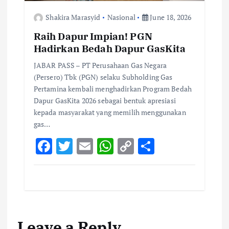
Shakira Marasyid
Nasional
June 18, 2026
Raih Dapur Impian! PGN
Hadirkan Bedah Dapur GasKita
JABAR PASS – PT Perusahaan Gas Negara
(Persero) Tbk (PGN) selaku Subholding Gas
Pertamina kembali menghadirkan Program Bedah
Dapur GasKita 2026 sebagai bentuk apresiasi
kepada masyarakat yang memilih menggunakan
gas…
F
T
E
W
C
S
ac
w
m
h
o
h
e
it
ai
at
p
ar
b
te
l
s
y
e
o
r
A
Li
Leave a Reply
o
p
n