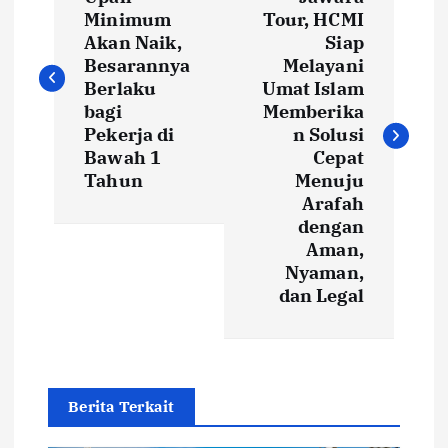
o
Minimum
Tour, HCMI
s
Akan Naik,
Siap
Besarannya
Melayani
t
Berlaku
Umat Islam
bagi
Memberika
Pekerja di
n Solusi
n
Bawah 1
Cepat
Tahun
Menuju
a
Arafah
dengan
v
Aman,
Nyaman,
i
dan Legal
g
a
Berita Terkait
t