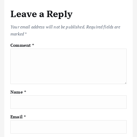
o
r
A
Li
Leave a Reply
o
p
n
k
p
k
Your email address will not be published.
Required fields are
marked
*
Comment
*
Name
*
Email
*