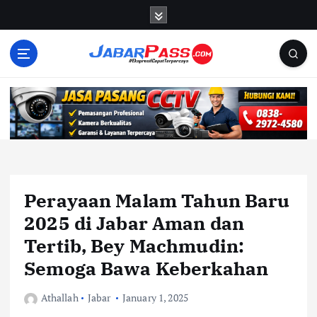
S
k
i
p
t
o
c
o
n
t
e
n
Perayaan Malam Tahun Baru
t
2025 di Jabar Aman dan
Tertib, Bey Machmudin:
Semoga Bawa Keberkahan
Athallah
Jabar
January 1, 2025