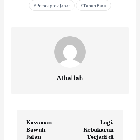
o
r
A
Li
Pemdaprov Jabar
Tahun Baru
o
p
n
k
p
k
Athallah
P
Kawasan
Lagi,
o
Bawah
Kebakaran
Jalan
Terjadi di