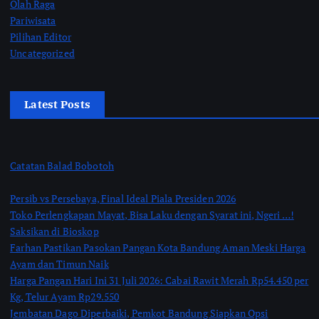
Olah Raga
Pariwisata
Pilihan Editor
Uncategorized
Latest Posts
Catatan Balad Bobotoh
Persib vs Persebaya, Final Ideal Piala Presiden 2026
Toko Perlengkapan Mayat, Bisa Laku dengan Syarat ini, Ngeri …!
Saksikan di Bioskop
Farhan Pastikan Pasokan Pangan Kota Bandung Aman Meski Harga
Ayam dan Timun Naik
Harga Pangan Hari Ini 31 Juli 2026: Cabai Rawit Merah Rp54.450 per
Kg, Telur Ayam Rp29.550
Jembatan Dago Diperbaiki, Pemkot Bandung Siapkan Opsi