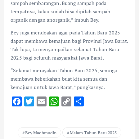
sampah sembarangan. Buang sampah pada
tempatnya, kalau sudah bisa dipilah sampah
organik dengan anorganik,” imbuh Bey.
Bey juga mendoakan agar pada Tahun Baru 2025
dapat membawa kemajuan bagi Provinsi Jawa Barat.
Tak lupa, Ia menyampaikan selamat Tahun Baru
2025 bagi seluruh masyarakat Jawa Barat.
“Selamat merayakan Tahun Baru 2025, semoga
membawa keberkahan buat kita semua dan
kemajuan untuk Jawa Barat,” pungkasnya.
F
T
E
W
C
S
ac
w
m
h
o
h
e
it
ai
at
p
ar
b
te
l
s
y
e
Bey Machmudin
Malam Tahun Baru 2025