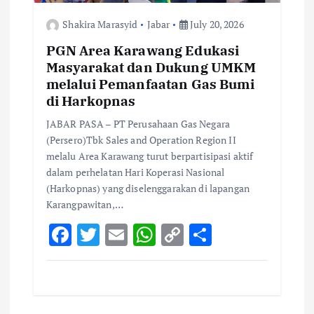
Shakira Marasyid
Jabar
July 20, 2026
PGN Area Karawang Edukasi
Masyarakat dan Dukung UMKM
melalui Pemanfaatan Gas Bumi
di Harkopnas
JABAR PASA – PT Perusahaan Gas Negara
(Persero)Tbk Sales and Operation Region II
melalu Area Karawang turut berpartisipasi aktif
dalam perhelatan Hari Koperasi Nasional
(Harkopnas) yang diselenggarakan di lapangan
Karangpawitan,…
F
T
E
W
C
S
ac
w
m
h
o
h
e
it
ai
at
p
ar
b
te
l
s
y
e