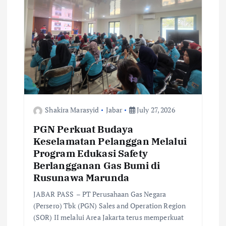
i
o
n
Shakira Marasyid
Jabar
July 27, 2026
PGN Perkuat Budaya
Keselamatan Pelanggan Melalui
Program Edukasi Safety
Berlangganan Gas Bumi di
Rusunawa Marunda
JABAR PASS – PT Perusahaan Gas Negara
(Persero) Tbk (PGN) Sales and Operation Region
(SOR) II melalui Area Jakarta terus memperkuat