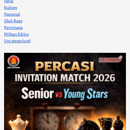
Jabar
Kuliner
Nasional
Olah Raga
Pariwisata
Pilihan Editor
Uncategorized