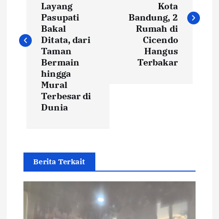
s
Layang
Kota
Pasupati
Bandung, 2
t
Bakal
Rumah di
Ditata, dari
Cicendo
Taman
Hangus
n
Bermain
Terbakar
hingga
a
Mural
Terbesar di
v
Dunia
i
g
Berita Terkait
a
t