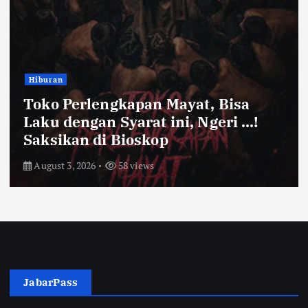
Bandung Raya
Farhan Pastikan Pasokan Pangan
Kota Bandung Aman Meski Harga
Ayam dan Timun Naik
July 31, 2026
64 views
JabarPass