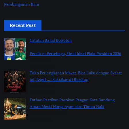
Pembangunan Baru
Recent Post
Catatan Balad Bobotoh
Persib vs Persebaya, Final Ideal Piala Presiden 2026
by jabarpass
August 6, 2026
Toko Perlengkapan Mayat, Bisa Laku dengan Syarat
ini, Ngeri …! Saksikan di Bioskop
by Jimi Fitriadi
August 3, 2026
Farhan Pastikan Pasokan Pangan Kota Bandung
Aman Meski Harga Ayam dan Timun Naik
by Shakira Marasyid
July 31, 2026