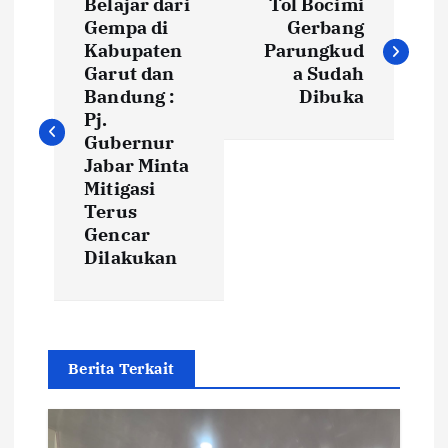
Belajar dari
Tol Bocimi
o
Gempa di
Gerbang
Kabupaten
Parungkud
s
Garut dan
a Sudah
Bandung :
Dibuka
t
Pj.
Gubernur
Jabar Minta
n
Mitigasi
Terus
a
Gencar
Dilakukan
v
i
g
Berita Terkait
a