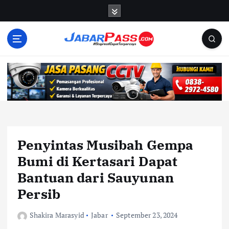
S
k
i
p
t
o
c
o
n
t
e
n
Penyintas Musibah Gempa
t
Bumi di Kertasari Dapat
Bantuan dari Sauyunan
Persib
Shakira Marasyid
Jabar
September 23, 2024