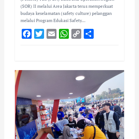
(SOR) II melalui Area Jakarta terus memperkuat
budaya keselamatan (safety culture) pelanggan
melalui Program Edukasi Safety…
F
T
E
W
C
S
ac
w
m
h
o
h
e
it
ai
at
p
ar
b
te
l
s
y
e
o
r
A
Li
o
p
n
k
p
k