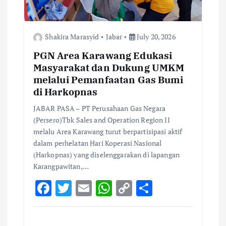
Shakira Marasyid
Jabar
July 20, 2026
PGN Area Karawang Edukasi
Masyarakat dan Dukung UMKM
melalui Pemanfaatan Gas Bumi
di Harkopnas
JABAR PASA – PT Perusahaan Gas Negara
(Persero)Tbk Sales and Operation Region II
melalu Area Karawang turut berpartisipasi aktif
dalam perhelatan Hari Koperasi Nasional
(Harkopnas) yang diselenggarakan di lapangan
Karangpawitan,…
F
T
E
W
C
S
ac
w
m
h
o
h
e
it
ai
at
p
ar