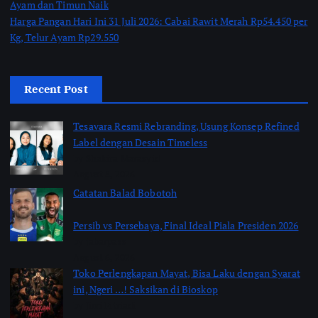
Ayam dan Timun Naik
Harga Pangan Hari Ini 31 Juli 2026: Cabai Rawit Merah Rp54.450 per
Kg, Telur Ayam Rp29.550
Recent Post
Tesavara Resmi Rebranding, Usung Konsep Refined
Label dengan Desain Timeless
by Shakira Marasyid
August 8, 2026
Catatan Balad Bobotoh
Persib vs Persebaya, Final Ideal Piala Presiden 2026
by jabarpass
August 6, 2026
Toko Perlengkapan Mayat, Bisa Laku dengan Syarat
ini, Ngeri …! Saksikan di Bioskop
by Jimi Fitriadi