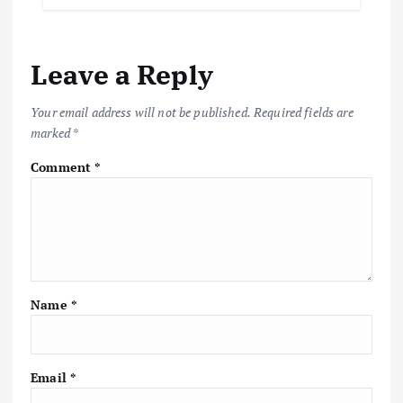
b
te
l
s
y
e
o
r
A
Li
Leave a Reply
o
p
n
k
p
k
Your email address will not be published.
Required fields are
marked
*
Comment
*
Name
*
Email
*