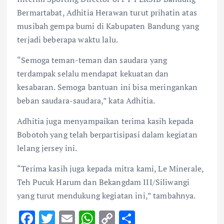
Bermartabat, Adhitia Herawan turut prihatin atas
musibah gempa bumi di Kabupaten Bandung yang
terjadi beberapa waktu lalu.
“Semoga teman-teman dan saudara yang
terdampak selalu mendapat kekuatan dan
kesabaran. Semoga bantuan ini bisa meringankan
beban saudara-saudara,” kata Adhitia.
Adhitia juga menyampaikan terima kasih kepada
Bobotoh yang telah berpartisipasi dalam kegiatan
lelang jersey ini.
“Terima kasih juga kepada mitra kami, Le Minerale,
Teh Pucuk Harum dan Bekangdam III/Siliwangi
yang turut mendukung kegiatan ini,” tambahnya.
F
T
E
W
C
S