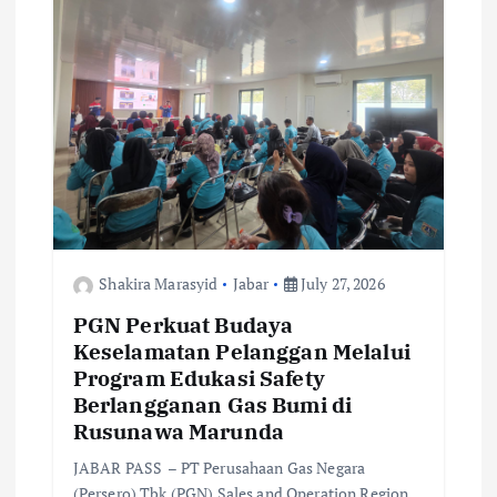
t
i
o
n
Shakira Marasyid
Jabar
July 27, 2026
PGN Perkuat Budaya
Keselamatan Pelanggan Melalui
Program Edukasi Safety
Berlangganan Gas Bumi di
Rusunawa Marunda
JABAR PASS – PT Perusahaan Gas Negara
(Persero) Tbk (PGN) Sales and Operation Region