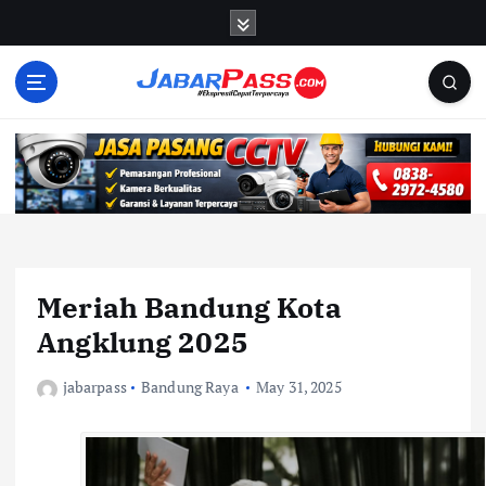
S
k
i
p
t
o
c
o
n
t
e
n
Meriah Bandung Kota
t
Angklung 2025
jabarpass
Bandung Raya
May 31, 2025