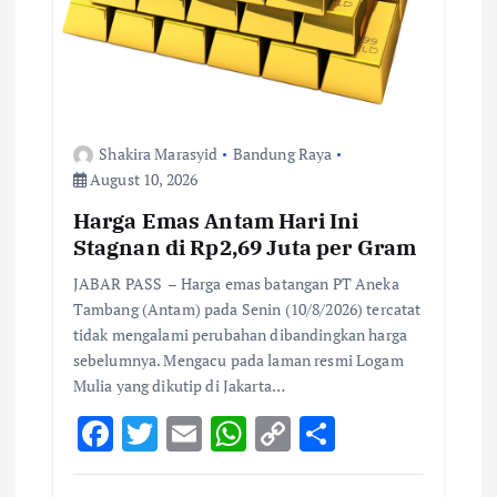
o
n
Shakira Marasyid
Bandung Raya
August 10, 2026
Harga Emas Antam Hari Ini
Stagnan di Rp2,69 Juta per Gram
JABAR PASS – Harga emas batangan PT Aneka
Tambang (Antam) pada Senin (10/8/2026) tercatat
tidak mengalami perubahan dibandingkan harga
sebelumnya. Mengacu pada laman resmi Logam
Mulia yang dikutip di Jakarta…
F
T
E
W
C
S
ac
w
m
h
o
h