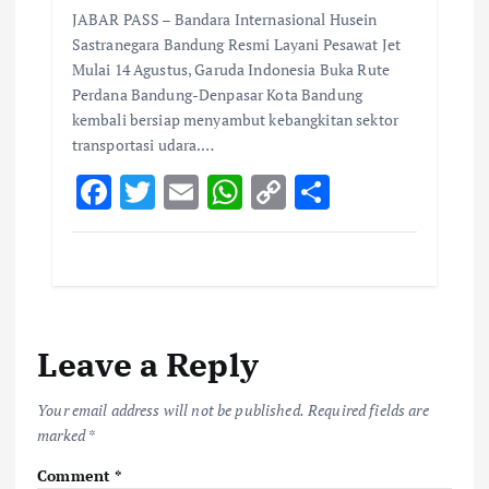
JABAR PASS – Bandara Internasional Husein
Sastranegara Bandung Resmi Layani Pesawat Jet
Mulai 14 Agustus, Garuda Indonesia Buka Rute
Perdana Bandung-Denpasar Kota Bandung
kembali bersiap menyambut kebangkitan sektor
transportasi udara.…
F
T
E
W
C
S
ac
w
m
h
o
h
e
it
ai
at
p
ar
b
te
l
s
y
e
o
r
A
Li
Leave a Reply
o
p
n
k
p
k
Your email address will not be published.
Required fields are
marked
*
Comment
*