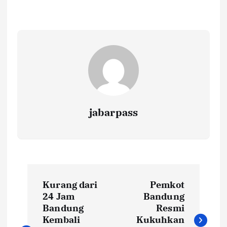
o
r
A
Li
o
p
n
k
p
k
jabarpass
P
Kurang dari
Pemkot
o
24 Jam
Bandung
Bandung
Resmi
s
Kembali
Kukuhkan