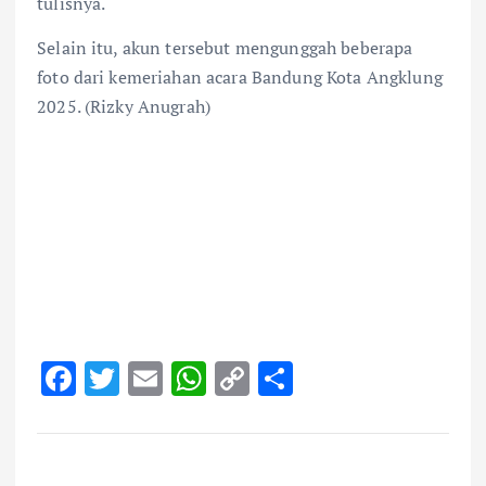
tulisnya.
Selain itu, akun tersebut mengunggah beberapa
foto dari kemeriahan acara Bandung Kota Angklung
2025. (Rizky Anugrah)
F
T
E
W
C
S
ac
w
m
h
o
h
e
it
ai
at
p
ar
b
te
l
s
y
e