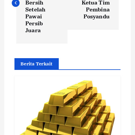
Bersih
Ketua Tim
t
Setelah
Pembina
Pawai
Posyandu
Persib
n
Juara
a
v
Berita Terkait
i
g
a
t
i