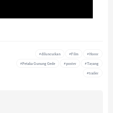
diluncurkan
Film
Horor
Petaka Gunung Gede
poster
Tayang
trailer