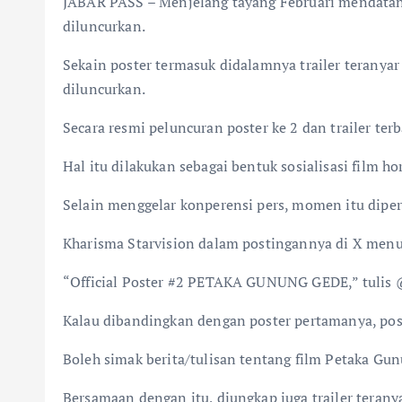
JABAR PASS – Menjelang tayang Februari mendatan
diluncurkan.
Sekain poster termasuk didalamnya trailer teranyar
diluncurkan.
Secara resmi peluncuran poster ke 2 dan trailer te
Hal itu dilakukan sebagai bentuk sosialisasi film h
Selain menggelar konperensi pers, momen itu diper
Kharisma Starvision dalam postingannya di X menuli
“Official Poster #2 PETAKA GUNUNG GEDE,” tulis @S
Kalau dibandingkan dengan poster pertamanya, pos
Boleh simak berita/tulisan tentang film Petaka Gun
Bersamaan dengan itu, diungkap juga trailer teran