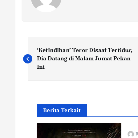
P
‘Ketindihan’ Teror Disaat Tertidur,
o
Dia Datang di Malam Jumat Pekan
Ini
s
t
n
Berita Terkait
a
J