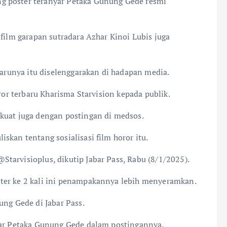
g poster teranyar Petaka Gunung Gede resmi
 film garapan sutradara Azhar Kinoi Lubis juga
rbarunya itu diselenggarakan di hadapan media.
oror terbaru Kharisma Starvision kepada publik.
kuat juga dengan postingan di medsos.
skan tentang sosialisasi film horor itu.
tarvisioplus, dikutip Jabar Pass, Rabu (8/1/2025).
ter ke 2 kali ini penampakannya lebih menyeramkan.
ung Gede di Jabar Pass.
yar Petaka Gunung Gede dalam postingannya.