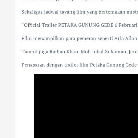
Sekaligus jadwal tayang film yang bertemakan miste
“Official Trailer PETAKA GUNUNG GEDE 6 Februari 
Film menampilkan para pemeran seperti Arla Ailani
Tampil juga Raihan Khan, Moh Iqbal Sulaiman, Jer
Penasaran dengan trailer film Petaka Gunung Gede 