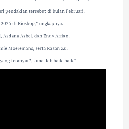
ri pendakian tersebut di bulan Februari.
2025 di Bioskop,” ungkapnya.
, Azdana Ashel, dan Endy Arfian.
emie Moeremans, serta Razan Zu.
yang teranyar?, simaklah baik-baik.*