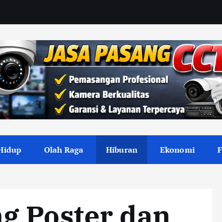
Hidup
Olah Raga
Hiburan
Ekonomi
g Poster dan