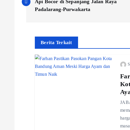
o
Api Bocor di Sepanjang Jalan Raya
Padalarang-Purwakarta
s
t
Berita Terkait
n
S
a
Far
v
Ko
Ay
i
JABA
mema
g
harg
masa 