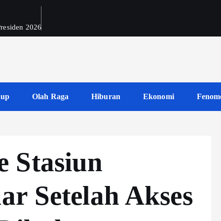
 Presiden 2026
dup
Olah Raga
Hiburan
Ekonomi
Fenom
 Stasiun
ar Setelah Akses