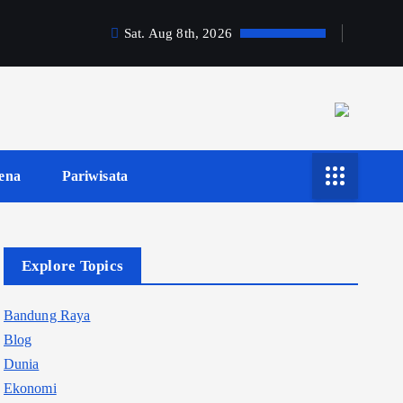
Sat. Aug 8th, 2026
ena
Pariwisata
Explore Topics
Bandung Raya
Blog
Dunia
Ekonomi