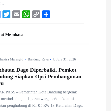
ar…
F
T
E
W
C
S
ac
w
m
ha
o
ha
eb
itt
ai
ts
p
re
jut Membaca
o
er
l
A
y
o
p
Li
k
p
n
hakira Marasyid
Bandung Raya
k
July 31, 2026
batan Dago Diperbaiki, Pemkot
ndung Siapkan Opsi Pembangunan
ru
R PASS – Pemerintah Kota Bandung bergerak
 menindaklanjuti laporan warga terkait kondisi
atan penghubung di RT 05 RW 13 Kelurahan Dago,