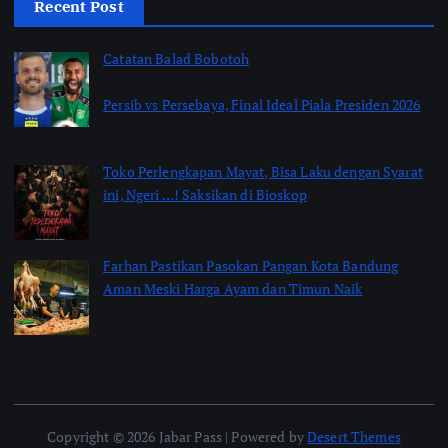
Recent Post
Catatan Balad Bobotoh
Persib vs Persebaya, Final Ideal Piala Presiden 2026
by jabarpass
August 6, 2026
Toko Perlengkapan Mayat, Bisa Laku dengan Syarat
ini, Ngeri …! Saksikan di Bioskop
by Jimi Fitriadi
August 3, 2026
Farhan Pastikan Pasokan Pangan Kota Bandung
Aman Meski Harga Ayam dan Timun Naik
by Shakira Marasyid
July 31, 2026
Copyright © 2026 Jabar Pass | Powered by
Desert Themes