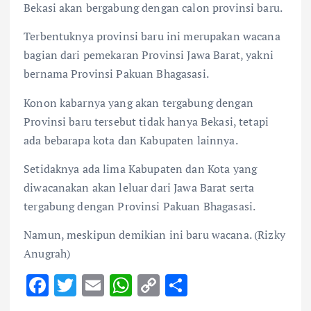
Bekasi akan bergabung dengan calon provinsi baru.
Terbentuknya provinsi baru ini merupakan wacana
bagian dari pemekaran Provinsi Jawa Barat, yakni
bernama Provinsi Pakuan Bhagasasi.
Konon kabarnya yang akan tergabung dengan
Provinsi baru tersebut tidak hanya Bekasi, tetapi
ada bebarapa kota dan Kabupaten lainnya.
Setidaknya ada lima Kabupaten dan Kota yang
diwacanakan akan leluar dari Jawa Barat serta
tergabung dengan Provinsi Pakuan Bhagasasi.
Namun, meskipun demikian ini baru wacana. (Rizky
Anugrah)
F
T
E
W
C
S
ac
w
m
h
o
h