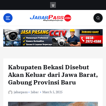
S
k
i
p
t
o
c
o
n
t
e
n
Kabupaten Bekasi Disebut
t
Akan Keluar dari Jawa Barat,
Gabung Provinsi Baru
jabarpass
Jabar
March 5, 2025