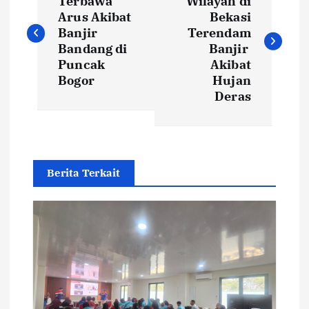
o
Terbawa
Wilayah di
Arus Akibat
Bekasi
s
Banjir
Terendam
Bandang di
Banjir
t
Puncak
Akibat
Bogor
Hujan
Deras
n
a
v
Berita Terkait
i
g
a