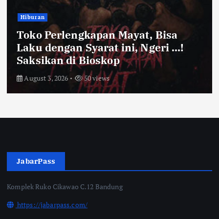
Bandung Raya
Farhan Pastikan Pasokan Pangan
Kota Bandung Aman Meski Harga
Ayam dan Timun Naik
July 31, 2026
55 views
JabarPass
Komplek Ruko Cikawao C.12 Bandung
https://jabarpass.com/