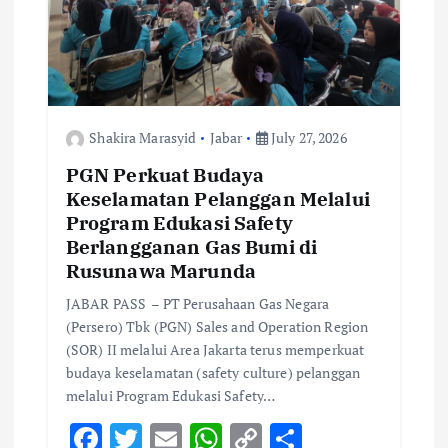
t
i
o
n
Shakira Marasyid
Jabar
July 27, 2026
PGN Perkuat Budaya
Keselamatan Pelanggan Melalui
Program Edukasi Safety
Berlangganan Gas Bumi di
Rusunawa Marunda
JABAR PASS – PT Perusahaan Gas Negara
(Persero) Tbk (PGN) Sales and Operation Region
(SOR) II melalui Area Jakarta terus memperkuat
budaya keselamatan (safety culture) pelanggan
melalui Program Edukasi Safety…
F
T
E
W
C
S