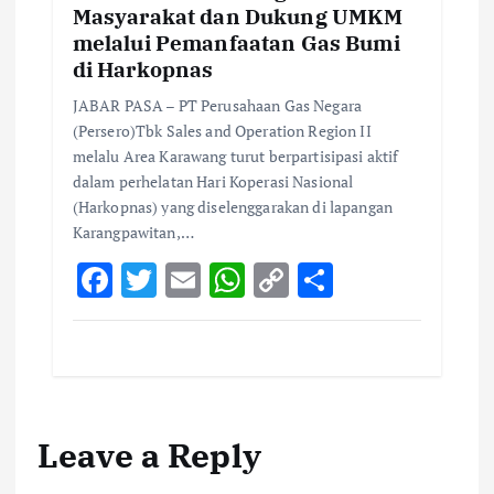
Masyarakat dan Dukung UMKM
melalui Pemanfaatan Gas Bumi
di Harkopnas
JABAR PASA – PT Perusahaan Gas Negara
(Persero)Tbk Sales and Operation Region II
melalu Area Karawang turut berpartisipasi aktif
dalam perhelatan Hari Koperasi Nasional
(Harkopnas) yang diselenggarakan di lapangan
Karangpawitan,…
F
T
E
W
C
S
ac
w
m
h
o
h
e
it
ai
at
p
ar
b
te
l
s
y
e
o
r
A
Li
Leave a Reply
o
p
n
k
p
k